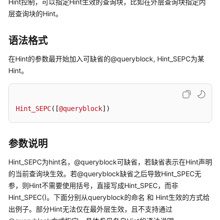
Hint控制，可以指定Hint生效的查询块，比如在外层查询块指定内
公
层查询块的Hint。
告
产
语法格式
品
在Hint的参数最开始加入可缺省的@queryblock, Hint_SEPC为某
介
绍
Hint。
计
费
Hint_SEPC
([
@queryblock
])
说
明
参数说明
快
速
Hint_SEPC为hint名，@queryblock可缺省，若缺省表示在Hint声明
入
的当前查询块生效。若@queryblock缺省之后导致Hint_SPEC无
门
参，则Hint不需要使用括号，直接写成Hint_SPEC，而非
Hint_SPEC()。下面分别从queryblock的命名 和 Hint生效的方式给
用
出例子。部分Hint无法仅在最外层生效，且不支持通过
户