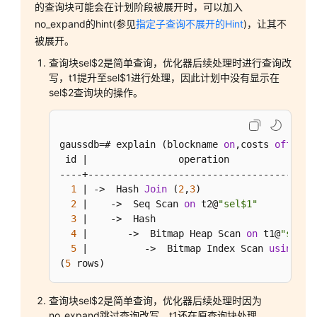
的查询块可能会在计划阶段被展开时，可以加入
南
no_expand的hint(参见
指定子查询不展开的Hint
)，让其不
（集
被展开。
中
式
查询块sel$2是简单查询，优化器后续处理时进行查询改
_V2.0-
写，t1提升至sel$1进行处理，因此计划中没有显示在
sel$2查询块的操作。
3.x）
数
据
gaussdb=# explain (blockname 
on
,costs 
off
) 
se
库
 id |                operation                
系
----+-----------------------------------------
统
1
 | ->  Hash 
Join
 (
2
,
3
)                    
概
2
 |    ->  Seq Scan 
on
 t2@
"sel$1"
          
述
3
 |    ->  Hash                             
4
 |       ->  Bitmap Heap Scan 
on
 t1@
"sel$2
5
 |          ->  Bitmap Index Scan 
using
 it3
数
(
5
 rows)
据
库
安
查询块sel$2是简单查询，优化器后续处理时因为
全
no_expand跳过查询改写，t1还在原查询块处理。