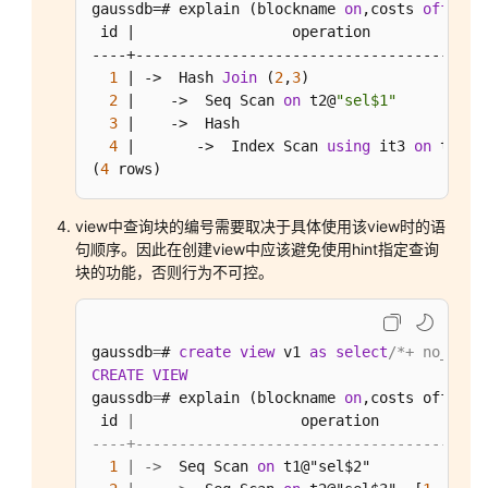
gaussdb=# explain (blockname 
on
,costs 
off
) 
se
开
 id |                  operation              
发
----+-----------------------------------------
教
1
 | ->  Hash 
Join
 (
2
,
3
)                    
程
2
 |    ->  Seq Scan 
on
 t2@
"sel$1"
          
3
 |    ->  Hash                             
SQL
4
 |       ->  Index Scan 
using
 it3 
on
 t1@
"s
调
(
4
 rows)
优
指
view中查询块的编号需要取决于具体使用该view时的语
南
句顺序。因此在创建view中应该避免使用hint指定查询
块的功能，否则行为不可控。
Query
执
行
gaussdb
=
# 
create
view
 v1 
as
select
/*+ no_expa
流
CREATE
VIEW
程
gaussdb
=
# explain (blockname 
on
,costs off) 
se
 id 
|
                   operation            
SQL
----+----------------------------------------
执
1
|
-
>
  Seq Scan 
on
 t1@"sel$2"             
行