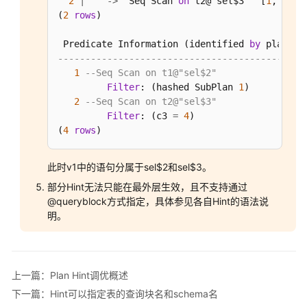
2
|
-
>
  Seq Scan 
on
 t2@"sel$3"  [
1
, SubP
计
(
2
rows
)

划
介
 Predicate Information (identified 
by
绍
---------------------------------------------
1
--Seq Scan on t1@"sel$2"
调
Filter
: (hashed SubPlan 
1
)

优
2
--Seq Scan on t2@"sel$3"
流
Filter
: (c3 
=
4
)

(
4
rows
)
程
更
此时v1中的语句分属于sel$2和sel$3。
新
部分Hint无法只能在最外层生效，且不支持通过
统
@queryblock方式指定，具体参见各自Hint的语法说
计
明。
信
息
审
上一篇：Plan Hint调优概述
视
下一篇：Hint可以指定表的查询块名和schema名
和