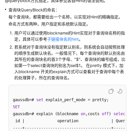
@queryblock方式指定，具体参见各自Hint的语法说明。
指
南
查询块QueryBlock的命名：
每个查询块，都需要给出一个名称，以实现对Hint的精确指定。
开
命名方式有两种，用户指定和系统默认指定。
发
用户可以通过使用blockname的Hint实现对于查询块名称的指
指
定，具体可以参考
子链接块名的hint
。
南
若系统对于查询块没有指定默认别名，则系统会自动按照处理
的顺序生成默认块名。一般情况下，每个查询块的默认别名由
开
其所在的查询块名的首3个字母、"$"、查询块的编号组成，比
发
如第一个select查询块的别名为sel$1。 在pretty 模式下，加
指
入blockname 开关的explain方式可以查看对于查询中每个表
南
的处理算子，所在的查询块名。
（分
布
式
gaussdb=# 
set
_V2.0-
SET
10.x）
gaussdb=# explain (blockname 
on
,costs 
off
) 
select
 
开
 id |              operation              | Query B
发
----+-------------------------------------+--------