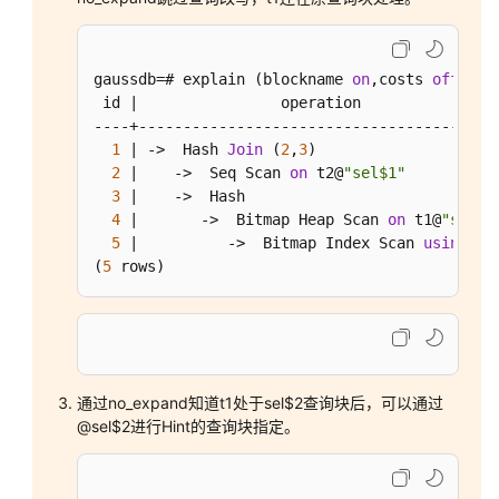
数
据
gaussdb=# explain (blockname 
on
,costs 
off
) 
se
库
 id |                operation                
使
----+-----------------------------------------
用
1
 | ->  Hash 
Join
 (
2
,
3
)                    
入
2
 |    ->  Seq Scan 
on
 t2@
"sel$1"
          
门
3
 |    ->  Hash                             
4
 |       ->  Bitmap Heap Scan 
on
 t1@
"sel$2
5
 |          ->  Bitmap Index Scan 
using
 it3
开
(
5
 rows)
发
设
计
建
议
通过no_expand知道t1处于sel$2查询块后，可以通过
应
@sel$2进行Hint的查询块指定。
用
程
序