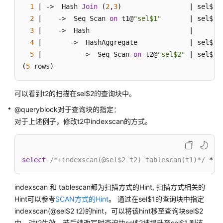
指
1
 | ->  Hash 
Join
 (
2
,
3
)                 | sel$
1
南
2
 |    ->  Seq Scan 
on
 t1@
"sel$1"
       | sel$
1
（集
3
 |    ->  Hash                         | 

中
4
 |       ->  HashAggregate             | sel$
2
式
5
 |          ->  Seq Scan 
on
 t2@
"sel$2"
 | sel$
2
_V2.0-
(
5
 rows)
10.x）
开
可以看到t2的扫描在sel$2的查询块中。
发
@queryblock对于查询块的指定：
指
对于上述例子，修改t2中indexscan的方式。
南
（分
布
式
select
/*+indexscan(@sel$2 t2) tablescan(t1)*/
 * 
f
_V2.0-
8.x）
indexscan 和 tablescan都为扫描方式的Hint, 扫描方式相关的
Hint可以参考
SCAN方式的Hint
。 通过在sel$1的查询块中指定
开
indexscan(@sel$2 t2)的hint，可以将该hint移至查询块sel$2
发
中，对t2生效。若后续改写时查询块sel$2被提升至sel$1,则该