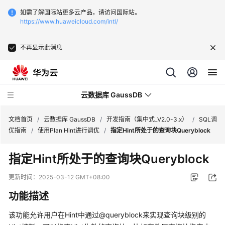
如需了解国际站更多云产品，请访问国际站。
https://www.huaweicloud.com/intl/
不再显示此消息
云数据库 GaussDB
文档首页
/
云数据库 GaussDB
/
开发指南（集中式_V2.0-3.x）
/
SQL调
优指南
/
使用Plan Hint进行调优
/
指定Hint所处于的查询块Queryblock
最
指定Hint所处于的查询块Queryblock
新
动
更新时间：
2025-03-12 GMT+08:00
态
功能描述
服
该功能允许用户在Hint中通过@queryblock来实现查询块级别的
务