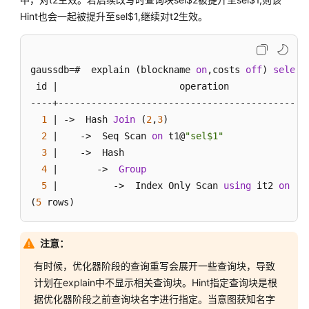
指
Hint也会一起被提升至sel$1,继续对t2生效。
南
（集
中
式
gaussdb=#  explain (blockname 
on
,costs 
off
) 
select
_V2.0-
 id |                      operation               
8.x）
----+----------------------------------------------
1
 | ->  Hash 
Join
 (
2
,
3
)                         
开
2
 |    ->  Seq Scan 
on
 t1@
"sel$1"
               
发
3
 |    ->  Hash                                  
指
4
 |       ->  
Group
                             
南
（分
5
 |          ->  Index Only Scan 
using
 it2 
on
 t2
布
(
5
 rows)
式
_V2.0-
注意：
3.x）
有时候，优化器阶段的查询重写会展开一些查询块，导致
开
计划在explain中不显示相关查询块。Hint指定查询块是根
发
据优化器阶段之前查询块名字进行指定。当意图获知名字
指