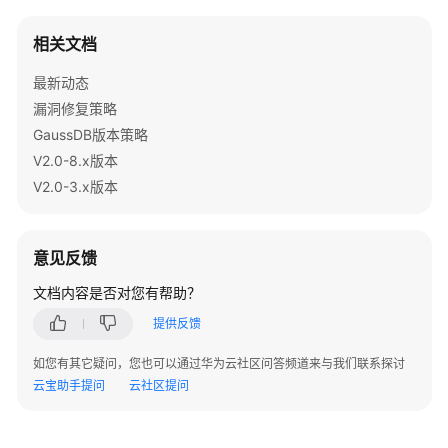
修
改
相关文档
表
定
最新动态
义
漏洞修复策略
GaussDB版本策略
审
V2.0-8.x版本
视
V2.0-3.x版本
计
划
跳
变
意见反馈
场
文档内容是否对您有帮助？
景
提供反馈
典
如您有其它疑问，您也可以通过华为云社区问答频道来与我们联系探讨
型
云宝助手提问
云社区提问
SQL
调
优