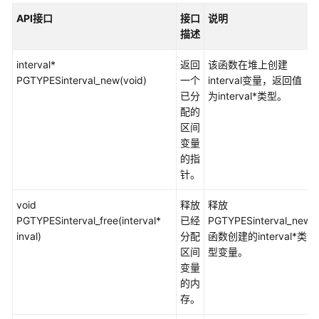
公
API接口
接口
说明
告
描述
产
interval*
返回
该函数在堆上创建
品
PGTYPESinterval_new(void)
一个
interval变量，返回值
介
已分
为interval*类型。
绍
配的
区间
计
变量
费
的指
说
针。
明
void
释放
释放
快
PGTYPESinterval_free(interval*
已经
PGTYPESinterval_new
速
inval)
分配
函数创建的interval*类
入
区间
型变量。
门
变量
的内
用
存。
户