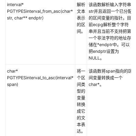
指
interval*
解析
该函数解析输入字符串
南
PGTYPESinterval_from_asc(char*
文本
str并且返回一个已分配
str, char** endptr）
表示
的区间变量的指针。目
开
的区
前ecpg解析整个字符
发
间。
串并且当前不支持把第
指
一个非法字符的地址存
南
储在*endptr中。可以
把endptr设置为
开
NULL。
发
char*
指
将一
该函数将span指向的区
PGTYPESinterval_to_asc(interval*
南
个区
间变量转换成一个
span)
（分
间类
char*。
布
型的
式
变量
_V2.0-
转换
10.x）
成它
的文
本表
开
达。
发