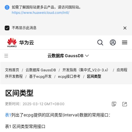
如需了解国际站更多云产品，请访问国际站。
https://www.huaweicloud.com/intl/
不再显示此消息
云数据库 GaussDB
文档首页
/
云数据库 GaussDB
/
开发指南（集中式_V2.0-3.x）
/
应用程
序开发教程
/
基于ecpg开发
/
ecpg接口参考
/
区间类型
最
区间类型
新
动
更新时间：
2025-03-12 GMT+08:00
态
表1
列出了ecpg提供的区间类型(interval)数据的常用接口：
服
表1
区间类型常用接口
务