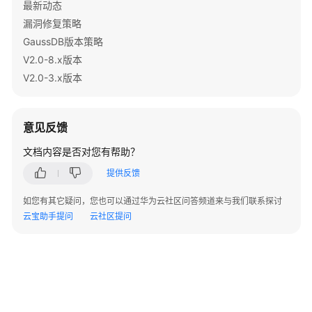
指
最新动态
南
漏洞修复策略
（集
GaussDB版本策略
中
V2.0-8.x版本
式
V2.0-3.x版本
_V2.0-
8.x）
意见反馈
开
发
文档内容是否对您有帮助？
指
南
提供反馈
（分
如您有其它疑问，您也可以通过华为云社区问答频道来与我们联系探讨
布
云宝助手提问
云社区提问
式
_V2.0-
3.x）
开
发
指