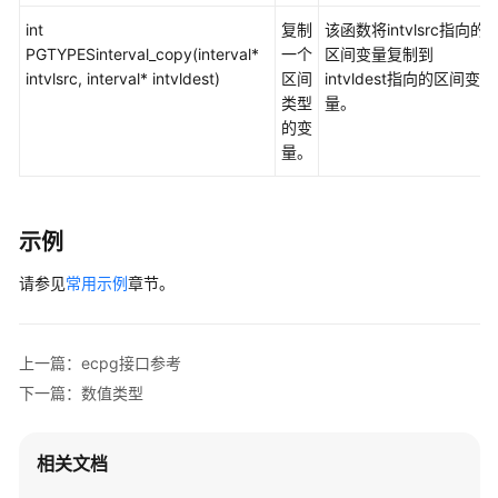
指
int
复制
该函数将intvlsrc指向的
南
PGTYPESinterval_copy(interval*
一个
区间变量复制到
（集
intvlsrc, interval* intvldest)
区间
intvldest指向的区间变
中
类型
量。
式
的变
_V2.0-
量。
10.x）
开
发
示例
指
南
请参见
常用示例
章节。
（分
布
式
上一篇：ecpg接口参考
_V2.0-
下一篇：数值类型
8.x）
开
相关文档
发