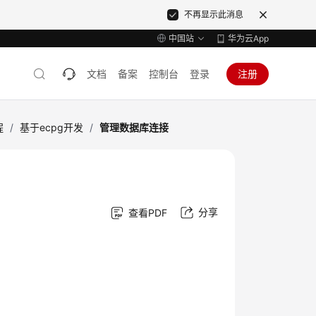
不再显示此消息
中国站
华为云App
文档
备案
控制台
登录
注册
程
/
基于ecpg开发
/
管理数据库连接
分享
查看PDF