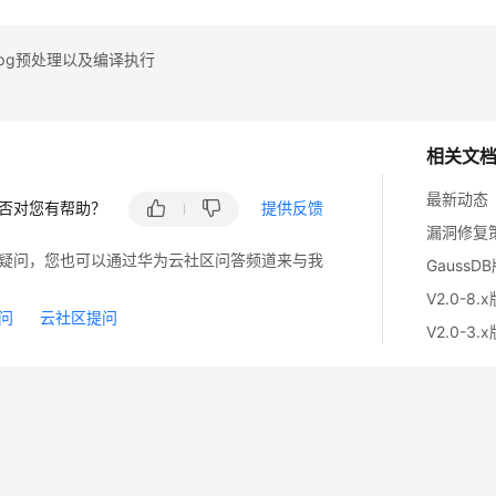
cpg预处理以及编译执行
相关文
最新动态
否对您有帮助？
提供反馈
漏洞修复
疑问，您也可以通过华为云社区问答频道来与我
GaussD
V2.0-8.
问
云社区提问
V2.0-3.