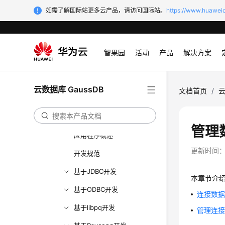
开发指南（分布式_V2.0-3.x）
如需了解国际站更多云产品，请访问国际站。
https://www.huaweic
开发指南（集中式_V2.0-3.x）
数据库系统概述
智果园
活动
产品
解决方案
数据库安全
数据库使用入门
云数据库 GaussDB
文档首页
/
云
开发设计建议
应用程序开发教程
管理
应用程序概述
更新时间
开发规范
基于JDBC开发
本章节介
基于ODBC开发
连接数
基于libpq开发
管理连