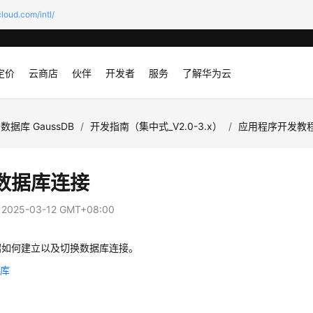
loud.com/intl/
定价
云商店
伙伴
开发者
服务
了解华为云
数据库 GaussDB
/
开发指南（集中式_V2.0-3.x）
/
应用程序开发教
数据库连接
：
2025-03-12 GMT+08:00
绍如何建立以及切换数据库连接。
据库
接