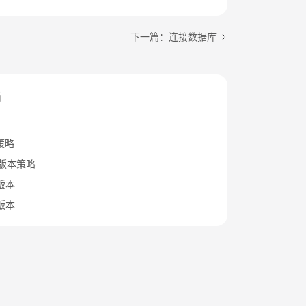
下一篇：连接数据库
档
策略
B版本策略
x版本
x版本