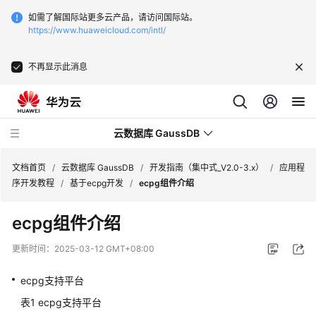
如需了解国际站更多云产品，请访问国际站。
https://www.huaweicloud.com/intl/
不再显示此消息
云数据库 GaussDB
文档首页
/
云数据库 GaussDB
/
开发指南（集中式_V2.0-3.x）
/
应用程
序开发教程
/
基于ecpg开发
/
ecpg组件介绍
最
ecpg组件介绍
新
动
更新时间：
2025-03-12 GMT+08:00
态
ecpg支持平台
服
表1
ecpg支持平台
务