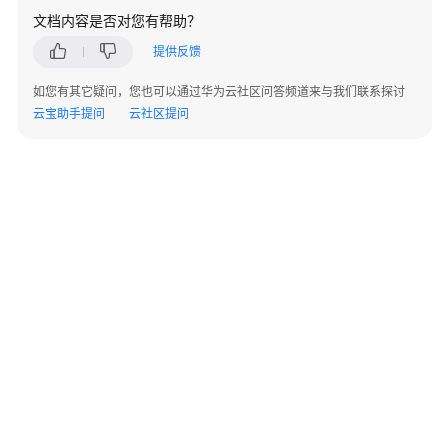
指
文档内容是否对您有帮助？
南
（集
提供反馈
中
如您有其它疑问，您也可以通过华为云社区问答频道来与我们联系探讨
式
云宝助手提问
云社区提问
_V2.0-
10.x）
开
发
指
南
（分
布
式
_V2.0-
8.x）
开
©2026 Huaweicloud.com 版权所有
黔ICP备20004760号-14
苏B2-20130048号
A2.B1.B2-20070312
发
增值电信业务经营许可证：B1.B2-20200593 | 代理域名注册服务机构：新网、西数