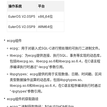
公
操作系统
平台
告
EulerOS V2.0SP5
x86_64位
产
品
EulerOS V2.0SP9
ARM64位
介
绍
ecpg组件
计
ecpg：用于对嵌入式SQL-C进行预处理的可执行二进制文件。
费
libecpg：为ecpg提供连接、执行SQL、事务等实现的动态库，
说
明
包括libecpg.so、libecpg.so.6和libecpg.so.6.4，在C语言程
序编译执行时通过“-lecpg”参数引用。
快
libpgtypes：ecpg提供的用于实现数值、日期、时间戳、区间
速
类型数据操作运算的动态库，包括libpgtypes.so、
入
libecpg.so.6和libecpg.so.6.4，在C语言程序编译执行时通过
门
“-lpgtypes”参数引用。
用
ecpg组件的获取路径
户
ecpg二进制获取路径：$GAUSSHOME/bin