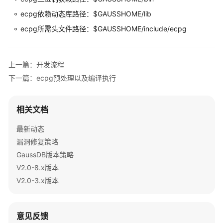
指
ecpg依赖动态库路径：$GAUSSHOME/lib
南
ecpg所需头文件路径：$GAUSSHOME/include/ecpg
开
发
指
上一篇：开发流程
南
下一篇：ecpg预处理以及编译执行
开
发
相关文档
指
南
最新动态
（分
漏洞修复策略
布
GaussDB版本策略
式
V2.0-8.x版本
_V2.0-
V2.0-3.x版本
10.x）
开
意见反馈
发