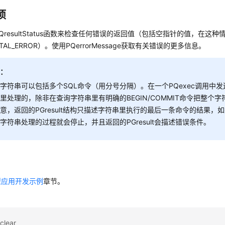
项
QresultStatus函数来检查任何错误的返回值（包括空指针的值，在这
FATAL_ERROR）。使用PQerrorMessage获取有关错误的更多信息。
知：
字符串可以包括多个SQL命令（用分号分隔）。在一个PQexec调用中
里处理的，除非在查询字符串里有明确的BEGIN/COMMIT命令把整个
意，返回的PGresult结构只描述字符串里执行的最后一条命令的结果，
字符串处理的过程就会停止，并且返回的PGresult会描述错误条件。
型应用开发示例
章节。
lear