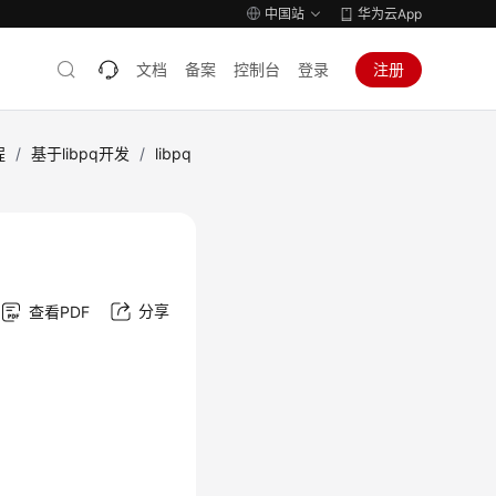
中国站
华为云App
文档
备案
控制台
登录
注册
程
/
基于libpq开发
/
libpq
分享
查看PDF