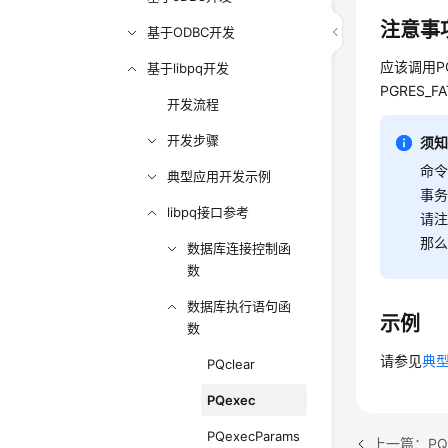
注意事
基于ODBC开发
应该调用P
基于libpq开发
PGRES_
开发流程
开发步骤
须
命令
典型应用开发示例
事务
libpq接口参考
请注
那么
数据库连接控制函
数
数据库执行语句函
示例
数
请参见
典
PQclear
PQexec
PQexecParams
上一篇：PQc