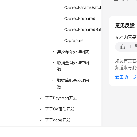
PQexecParamsBatch
PQexecPrepared
意见反馈
PQexecPreparedBatch
文档内容是
PQprepare
异步命令处理函数
如您有其它
取消查询处理中函
频道来与我
数
云宝助手提
数据库结果处理函
数
基于Psycopg开发
基于Go驱动开发
基于ecpg开发
附录
©2026 Huaweicloud.com 版权所有
黔ICP备20004760号-