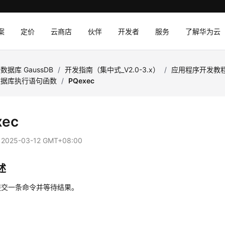
案
定价
云商店
伙伴
开发者
服务
了解华为云
数据库 GaussDB
/
开发指南（集中式_V2.0-3.x）
/
应用程序开发教
数据库执行语句函数
/
PQexec
xec
：
2025-03-12 GMT+08:00
述
提交一条命令并等待结果。