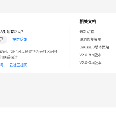
相关文档
否对您有帮助？
最新动态
提供反馈
漏洞修复策略
GaussDB版本策略
疑问，您也可以通过华为云社区问答
V2.0-8.x版本
们联系探讨
V2.0-3.x版本
问
云社区提问
14
苏B2-20130048号
A2.B1.B2-20070312