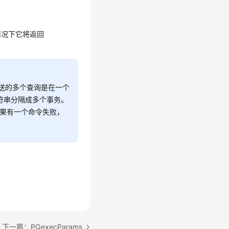
种情况下它将返回
发送的多个查询是在一个
字符串分隔成多个事务。
如果有一个命令失败，
下一篇：PQexecParams