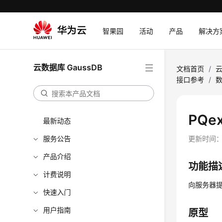
智果园
活动
产品
解决方
云数据库 GaussDB
文档首页
/
云
接口参考
/
PQe
最新动态
服务公告
更新时间
产品介绍
功能描
计费说明
向服务器
快速入门
用户指南
原型