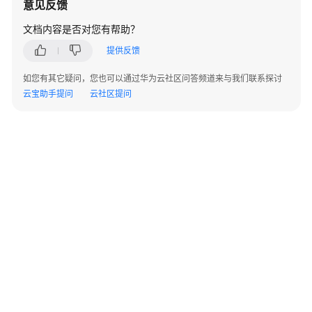
意见反馈
指
南
文档内容是否对您有帮助？
（集
中
提供反馈
式
如您有其它疑问，您也可以通过华为云社区问答频道来与我们联系探讨
_V2.0-
云宝助手提问
云社区提问
10.x）
开
发
指
南
（分
布
式
_V2.0-
8.x）
开
发
©2026 Huaweicloud.com 版权所有
黔ICP备20004760号-14
苏B2-20130048号
A2.B1.B2-20070312