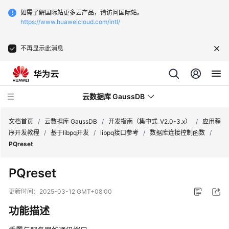
如需了解国际站更多云产品，请访问国际站。
https://www.huaweicloud.com/intl/
不再显示此消息
云数据库 GaussDB
文档首页
/
云数据库 GaussDB
/
开发指南（集中式_V2.0-3.x）
/
应用程
序开发教程
/
基于libpq开发
/
libpq接口参考
/
数据库连接控制函数
/
PQreset
最
新
PQreset
动
态
更新时间：
2025-03-12 GMT+08:00
功能描述
服
务