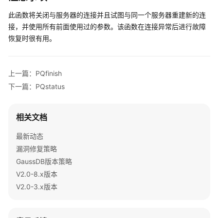
指
此函数将关闭与服务器的连接并且试图与同一个服务器重建新的连
南
接，并使用所有前面使用过的参数。该函数在连接异常后进行故障
开
恢复时很有用。
发
指
南
上一篇：PQfinish
下一篇：PQstatus
开
发
指
相关文档
南
（分
最新动态
布
漏洞修复策略
式
GaussDB版本策略
_V2.0-
V2.0-8.x版本
10.x）
V2.0-3.x版本
开
发