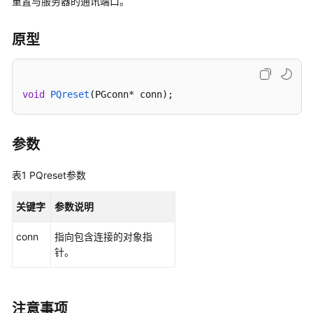
重置与服务器的通讯端口。
公
告
原型
产
品
介
void
PQreset
(PGconn* conn)
;
绍
计
参数
费
说
表1
PQreset参数
明
关键字
参数说明
快
速
conn
指向包含连接的对象指
入
针。
门
用
户
注意事项