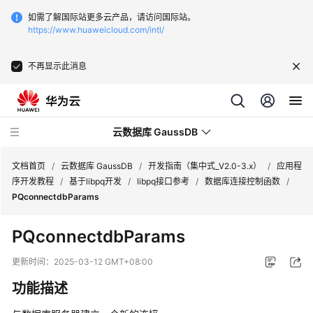
如需了解国际站更多云产品，请访问国际站。
https://www.huaweicloud.com/intl/
不再显示此消息
云数据库 GaussDB
文档首页
/
云数据库 GaussDB
/
开发指南（集中式_V2.0-3.x）
/
应用程
序开发教程
/
基于libpq开发
/
libpq接口参考
/
数据库连接控制函数
/
PQconnectdbParams
最
新
PQconnectdbParams
动
态
更新时间：
2025-03-12 GMT+08:00
功能描述
服
务