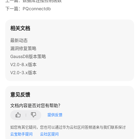
上一篇：数据库连接控制函数
指
下一篇：PQconnectdb
南
（集
中
相关文档
式
_V2.0-
最新动态
10.x）
漏洞修复策略
GaussDB版本策略
开
V2.0-8.x版本
发
指
V2.0-3.x版本
南
（分
布
意见反馈
式
文档内容是否对您有帮助？
_V2.0-
8.x）
提供反馈
开
如您有其它疑问，您也可以通过华为云社区问答频道来与我们联系探讨
发
云宝助手提问
云社区提问