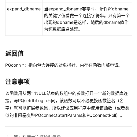
指
expand_dbname
当expand_dbname非零时，允许将dbname
南
的关键字值看做一个连接字符串。只有第一个
出现的dbname是这样，随后的dbname值作
开
为纯数据库名处理。
发
指
南
返回值
开
发
PGconn *：指向包含连接的对象指针，内存在函数内部申请。
指
南
注意事项
（分
布
该函数用从两个NULL结束的数组中的参数打开一个新的数据库连
式
接。与PQsetdbLogin不同，该函数可以不必更换函数签名（名
_V2.0-
字）就可以扩展参数集，所以建议应用程序中使用该函数（或者类
10.x）
似的非阻塞变种PQconnectStartParams和PQconnectPoll）。
开
发