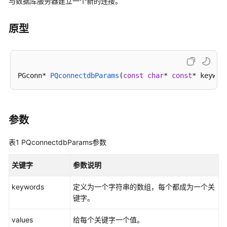
与数据库服务器建立一个新的连接。
公
告
原型
产
品
介
绍
PGconn* 
PQconnectdbParams
(
const
char
* 
const
* keywor
计
费
说
参数
明
表1
PQconnectdbParams参数
快
速
关键字
参数说明
入
门
keywords
定义为一个字符串的数组，每个都成为一个关
键字。
用
values
给每个关键字一个值。
户