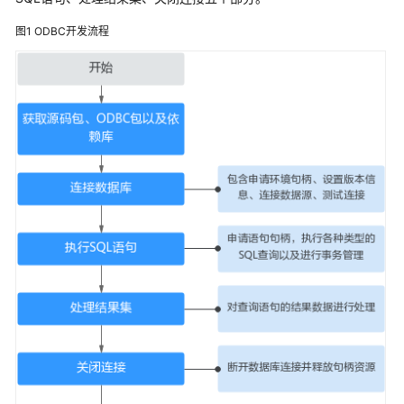
公
告
图1
ODBC开发流程
产
品
介
绍
计
费
说
明
快
速
入
门
用
户