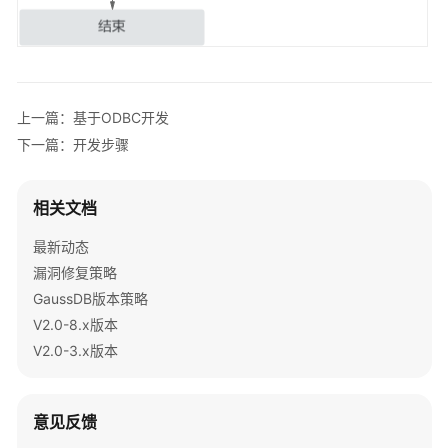
指
南
开
发
上一篇：基于ODBC开发
指
南
下一篇：开发步骤
开
相关文档
发
指
最新动态
南
漏洞修复策略
（分
GaussDB版本策略
布
式
V2.0-8.x版本
_V2.0-
V2.0-3.x版本
10.x）
开
意见反馈
发