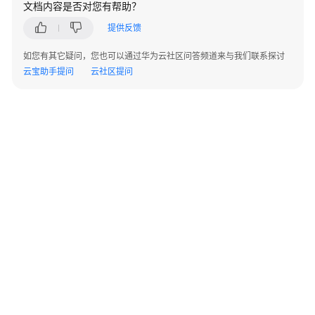
指
文档内容是否对您有帮助？
南
提供反馈
（集
中
如您有其它疑问，您也可以通过华为云社区问答频道来与我们联系探讨
式
云宝助手提问
云社区提问
_V2.0-
10.x）
开
发
指
南
（分
布
式
_V2.0-
8.x）
©2026 Huaweicloud.com 版权所有
黔ICP备20004760号-14
苏B2-20130048号
开
A2.B1.B2-20070312
发
增值电信业务经营许可证：B1.B2-20200593 | 代理域名注册服务机构：新网、西数