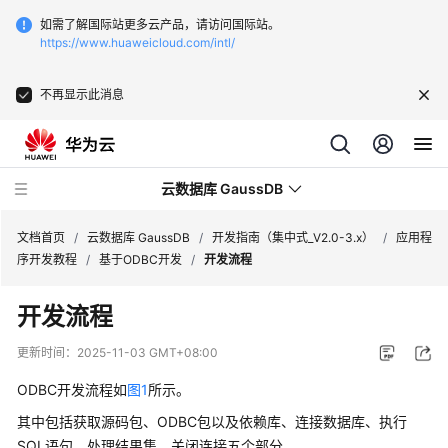
如需了解国际站更多云产品，请访问国际站。
https://www.huaweicloud.com/intl/
不再显示此消息
云数据库 GaussDB
文档首页
/
云数据库 GaussDB
/
开发指南（集中式_V2.0-3.x）
/
应用程
序开发教程
/
基于ODBC开发
/
开发流程
最
开发流程
新
动
更新时间：
2025-11-03 GMT+08:00
态
ODBC开发流程如
图1
所示。
服
其中包括获取源码包、ODBC包以及依赖库、连接数据库、执行
务
SQL语句、处理结果集、关闭连接五个部分。