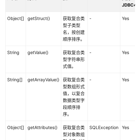
公
JDBC4
告
Object[]
getStruct()
获取复合类
-
Yes
产
型子类型
品
名，按创建
介
顺序排序。
绍
String
getValue()
获取复合类
-
Yes
计
型字符串形
费
式值。
说
String[]
明
getArrayValue()
获取复合类
-
Yes
型数组形式
值，以复合
快
数据类型字
速
段顺序排
入
序。
门
Object[]
getAttributes()
获取复合类
SQLException
Yes
用
型对象数组
户