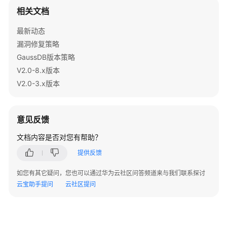
指
相关文档
南
（集
最新动态
中
漏洞修复策略
式
GaussDB版本策略
_V2.0-
V2.0-8.x版本
10.x）
V2.0-3.x版本
开
发
指
意见反馈
南
文档内容是否对您有帮助？
（分
布
提供反馈
式
_V2.0-
如您有其它疑问，您也可以通过华为云社区问答频道来与我们联系探讨
8.x）
云宝助手提问
云社区提问
开
发