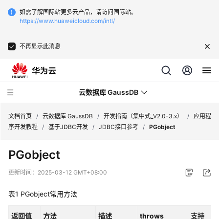
如需了解国际站更多云产品，请访问国际站。
https://www.huaweicloud.com/intl/
不再显示此消息
云数据库 GaussDB
文档首页
/
云数据库 GaussDB
/
开发指南（集中式_V2.0-3.x）
/
应用程
序开发教程
/
基于JDBC开发
/
JDBC接口参考
/
PGobject
最
PGobject
新
动
更新时间：
2025-03-12 GMT+08:00
态
表1
PGobject常用方法
服
务
返回值
方法
描述
throws
支持