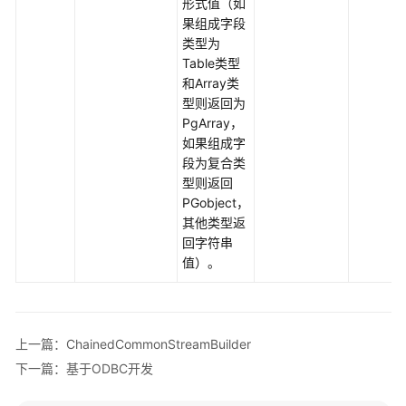
形式值（如
指
果组成字段
南
类型为
Table类型
开
和Array类
发
型则返回为
指
PgArray，
南
如果组成字
段为复合类
开
型则返回
发
PGobject，
指
其他类型返
南
回字符串
（分
值）。
布
式
_V2.0-
10.x）
上一篇：ChainedCommonStreamBuilder
下一篇：基于ODBC开发
开
发