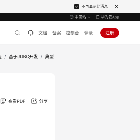
不再显示此消息
中国站
华为云App
文档
备案
控制台
登录
注册
程
/
基于JDBC开发
/
典型
分享
查看PDF