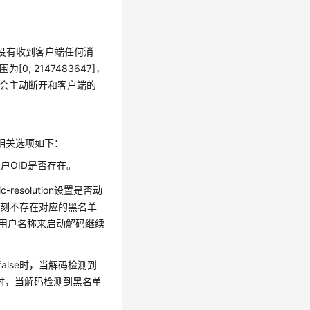
段内没有收到客户端任何消
 2147483647]，
解码不会主动断开和客户端的
相关选项如下：
用户OID是否存在。
resolution设置是否动
时刻不存在对应的黑名单
除报错用户名称来启动解码继续
为false时，当解码检测到
ue时，当解码检测到黑名单