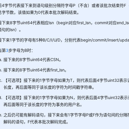
前4字节代表接下来到语句级别分隔符字母P（不含）或者该批次结束符F
总字节数，该值如果为0代表本批次解码结束。
接下来8字节uint64代表相应lsn（begin对应first_lsn，commit对应en
语句的lsn）。
接下来1字节的字母有5种B/C/I/U/D，分别代表begin/commit/insert/updat
当第
3
步字母为B时：
接下来的8字节uint64代表CSN。
接下来的8字节uint64代表first_lsn。
【可选项】接下来的1字节字母如果为T，则代表后面4字节uint32表示该
长度，再后面等同于该长度的字符为时间戳字符串。
【可选项】接下来的1字节字母如果为N，则代表后面4字节uint32表
再后面等同于该长度的字符为事务的用户名。
之后仍可能有解码语句，接下来会有1字节字母P或F作为语句间的分隔
解码的语句，F代表本批次解码完成。