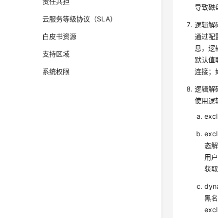
责任共担
导致磁
云服务等级协议（SLA）
逻辑解
白皮书资源
通过配
息，逻
支持区域
默认值取
系统权限
连接；
逻辑解
使用逻
ex
ex
态
用户
获
dy
黑名
ex