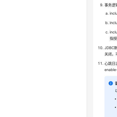
事务逻
in
in
in
指
JDBC
关闭，可以
心跳日
enab