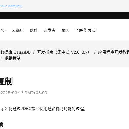
loud.com/intl/
定价
云商店
伙伴
开发者
服务
了解华为云
数据库 GaussDB
/
开发指南（集中式_V2.0-3.x）
/
应用程序开发教
/
逻辑复制
复制
：
2025-03-12 GMT+08:00
示如何通过JDBC接口使用逻辑复制功能的过程。
项