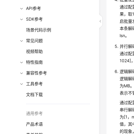
通过配置
API参考
果，取
SDK参考
启批量
本条解
场景代码示例
lsn。
常见问题
并行解
视频帮助
通过配置
102
特性指南
逻辑解
兼容性参考
逻辑解
工具参考
为MB
表示不
文档下载
通过配置
串行解
通用参考
为[1，m
产品术语
值，其
的现象