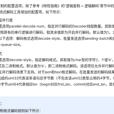
制的配置选项，除了参考《特性指南》的“逻辑复制 > 逻辑解码”章节中
等流式解码工具增加的配置项，如下所示：
程并行度
选项parallel-decode-num，指定并行解码的Decoder线程数量。其取
按照原有的串行逻辑进行解码，取其余值即为开启并行解码。默认值为1。
下选项：解码格式选项decode-style、批量发送选项sending-bat
el-queue-size。
式
选项decode-style，指定解码格式。其取值为char型的字符'j'、't'或'b
t格式及二进制格式。默认值为'b'，即二进制格式解码。该选项仅允许并行
在并行解码场景下支持。对于json和text格式解码，在批量发送的解码
组成的uint32代表该条语句总字节数（不包含该uint32类型占用的4字节
字节uint64代表相应lsn（begin对应first_lsn，commit对应end_l
明：
进制格式编码规则如下所示：