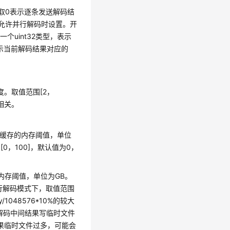
1，取0表示逐条发送解码结
仅允许并行解码时设置。开
个uint32类型，表示
表示当前解码结果对应的
长度。取值范围[2，
相关。
结果缓存的内存阈值，单位
，100]，默认值为0，
缓存的内存阈值，单位为GB。
并行解码模式下，取值范围
y/1048576*10%的较大
现解码中间结果写临时文件
果临时文件过多，可能会