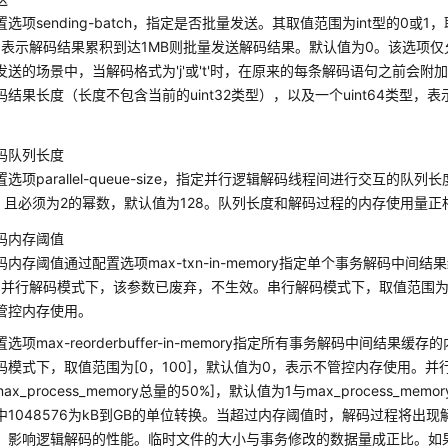
选项sending-batch，指定是否批量发送。其取值范围为int型的0或
1表示解码结果累积到达1MB则批量发送解码结果。默认值为0。该选项
发送的场景中，当解码格式为'j'或't'时，在原来的每条解码语句之前会附加一
码结果长度（长度不包含当前的uint32类型），以及一个uint64类型，
码队列长度
选项parallel-queue-size，指定并行逻辑解码线程间进行交互的队列
4]，且必须为2的幂数，默认值为128。队列长度和解码过程的内存使用量正
码内存阈值
码内存阈值通过配置选项max-txn-in-memory指定单个事务解码中间
。并行解码模式下，该参数已废弃，不生效。串行解码模式下，取值范围为[0
管控内存使用。
选项max-reorderbuffer-in-memory指定所有事务解码中间结果
码模式下，取值范围为[0，100]，默认值为0，表示不管控内存使用。
ax_process_memory总量的50%]，默认值为1与max_process_memor
中1048576为kB到GB的单位转换。当超过内存阈值时，解码过程将出
，影响逻辑解码的性能。临时文件的大小与事务修改的数据量成正比。如