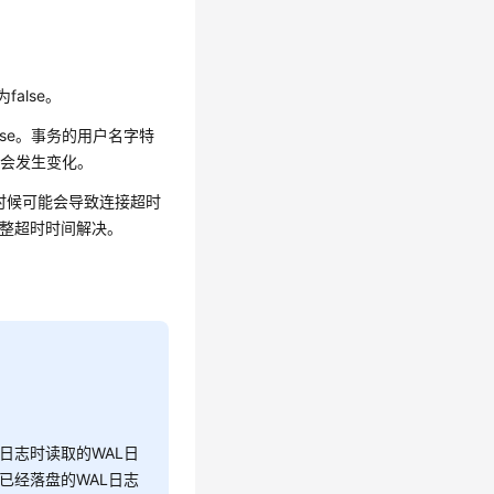
false。
alse。事务的用户名字特
不会发生变化。
大的时候可能会导致连接超时
DS)，调整超时时间解决。
辑日志时读取的WAL日
刻已经落盘的WAL日志