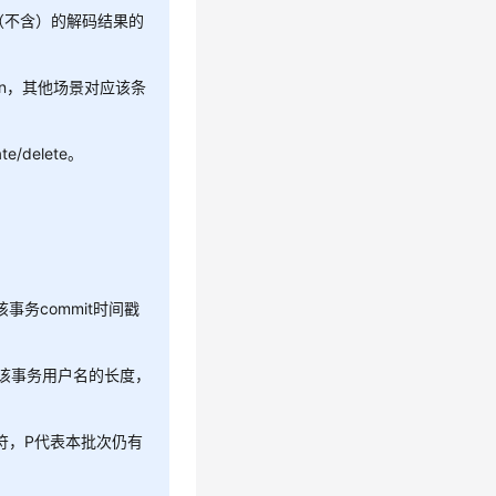
（不含）的解码结果的
d_lsn，其他场景对应该条
e/delete。
事务commit时间戳
示该事务用户名的长度，
符，P代表本批次仍有