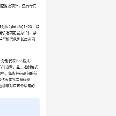
的配置选项外，还有专门
值范围为int型的1~20，取
当该选项配置为1时，禁
ch和并行解码队列长度选项
'，分别代表json格式、
解码时设置，且二进制格式
结果中，每条解码语句的前
，0代表本批次解码结
sn，其他场景对应该条语句的