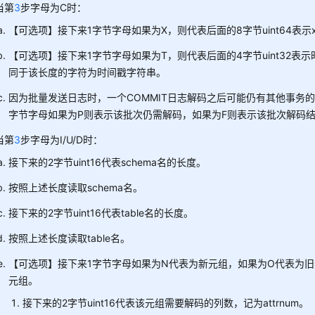
当第
3
步字母为C时：
【可选项】接下来1字节字母如果为X，则代表后面的8字节uint64表示x
【可选项】接下来1字节字母如果为T，则代表后面的4字节uint32表
同于该长度的字符为时间戳字符串。
因为批量发送日志时，一个COMMIT日志解码之后可能仍有其他事务
字节字母如果为P则表示该批次仍需解码，如果为F则表示该批次解码
当第
3
步字母为I/U/D时：
接下来的2字节uint16代表schema名的长度。
按照上述长度读取schema名。
接下来的2字节uint16代表table名的长度。
按照上述长度读取table名。
【可选项】接下来1字节字母如果为N代表为新元组，如果为O代表为
元组。
接下来的2字节uint16代表该元组需要解码的列数，记为attrnum。