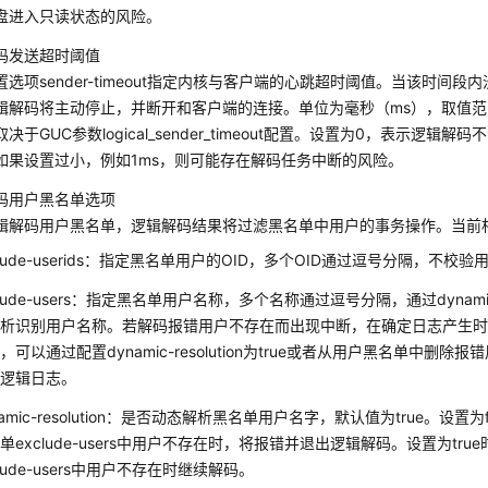
盘进入只读状态的风险。
码发送超时阈值
置选项sender-timeout指定内核与客户端的心跳超时阈值。当该时间
辑解码将主动停止，并断开和客户端的连接。单位为毫秒（ms），取值范围为[0,
决于GUC参数logical_sender_timeout配置。设置为0，表示逻辑
如果设置过小，例如1ms，则可能存在解码任务中断的风险。
码用户黑名单选项
辑解码用户黑名单，逻辑解码结果将过滤黑名单中用户的事务操作。当前
clude-userids：指定黑名单用户的OID，多个OID通过逗号分隔，不校验
clude-users：指定黑名单用户名称，多个名称通过逗号分隔，通过dynamic-
解析识别用户名称。若解码报错用户不存在而出现中断，在确定日志产生
，可以通过配置dynamic-resolution为true或者从用户黑名单中删
取逻辑日志。
namic-resolution：是否动态解析黑名单用户名字，默认值为true。设置
单exclude-users中用户不存在时，将报错并退出逻辑解码。设置为tr
clude-users中用户不存在时继续解码。