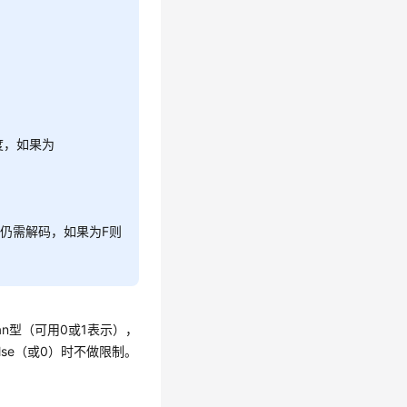
度，如果为
仍需解码，如果为F则
ean型（可用0或1表示），
lse（或0）时不做限制。