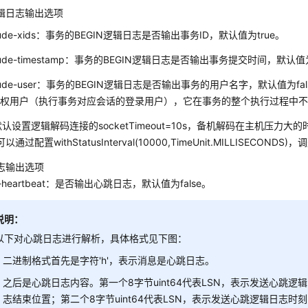
辑日志输出选项
clude-xids：事务的BEGIN逻辑日志是否输出事务ID，默认值为true。
clude-timestamp：事务的BEGIN逻辑日志是否输出事务提交时间，默认值为
clude-user：事务的BEGIN逻辑日志是否输出事务的用户名字，默认值为f
授权用户（执行事务对应会话的登录用户），它在事务的整个执行过程中
默认设置逻辑解码连接的socketTimeout=10s，备机解码在主机压力
通过配置withStatusInterval(10000,TimeUnit.MILLISECON
志输出选项
le-heartbeat：是否输出心跳日志，默认值为false。
说明：
以下对心跳日志进行解析，具体格式见下图：
二进制格式首先是字符'h'，表示消息是心跳日志。
之后是心跳日志内容。第一个8字节uint64代表LSN，表示发送心跳逻
志结束位置；第二个8字节uint64代表LSN，表示发送心跳逻辑日志时