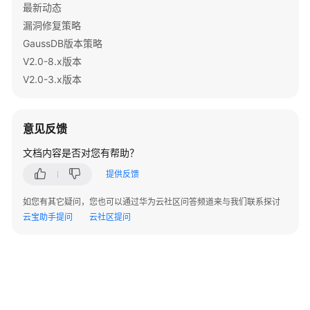
指
最新动态
南
// 创建存储过程。
漏洞修复策略
（集
public
static
void
CreateCallable
(Connection conn
GaussDB版本策略
中
Statement
stmt
=
null
;

V2.0-8.x版本
式
try
 {

V2.0-3.x版本
_V2.0-
      stmt = conn.createStatement();

8.x）
// 创建存储过程，返回三个输入值的和。
      stmt.execute(
"create or replace procedure tes
意见反馈
开
"(\n"
 +

发
"    psv_in1 in integer,\n"
 +

文档内容是否对您有帮助？
指
"    psv_in2 in integer,\n"
 +

南
提供反馈
"    psv_inout inout integer\n"
 +

（分
")\n"
 +

如您有其它疑问，您也可以通过华为云社区问答频道来与我们联系探讨
布
"as\n"
 +

云宝助手提问
云社区提问
式
"begin\n"
 +

_V2.0-
"    psv_inout := psv_in1 + psv_in2 + psv
3.x）
"end;\n"
 +

"/"
);

开
    } 
catch
 (SQLException e) {

发
throw
new
RuntimeException
(e);
