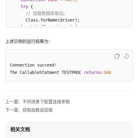
指
try
 {

南
// 加载数据库驱动。
      Class.forName(driver);

开
    } 
catch
 (Exception e) {

发
      e.printStackTrace();

指
return
null
;

上述示例的运行结果为：
南
    }

开
try
 {

Connection succeed
发
!
// 创建数据库连接。
指
The CallableStatment TESTPROC 
returns
:
160
      conn = DriverManager.getConnection(sourceURL, 
南
      System.out.println(
"Connection succeed!"
);

（分
    } 
catch
 (Exception e) {

布
      e.printStackTrace();

式
上一篇：不同场景下配置连接参数
return
null
;

_V2.0-
    }

下一篇：获取函数返回值
8.x）
return
 conn;

开
  };

相关文档
发