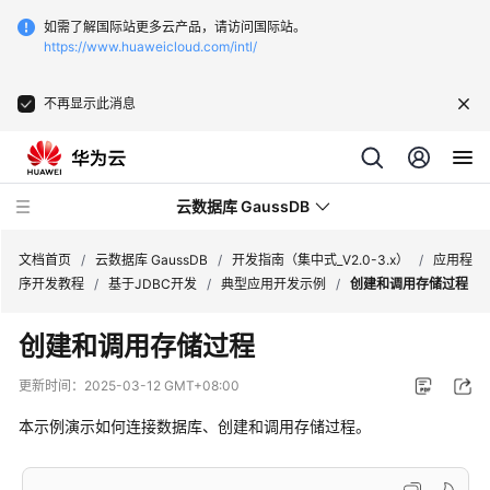
如需了解国际站更多云产品，请访问国际站。
https://www.huaweicloud.com/intl/
不再显示此消息
云数据库 GaussDB
文档首页
/
云数据库 GaussDB
/
开发指南（集中式_V2.0-3.x）
/
应用程
序开发教程
/
基于JDBC开发
/
典型应用开发示例
/
创建和调用存储过程
最
创建和调用存储过程
新
动
更新时间：
2025-03-12 GMT+08:00
态
本示例演示如何连接数据库、创建和调用存储过程。
服
务