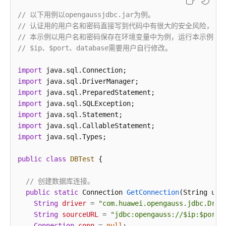
公
// 以下用例以opengaussjdbc.jar为例。
告
// 认证用的用户名和密码直接写到代码中有很大的安全风险，建
// 本示例以用户名和密码保存在环境变量中为例，运行本示例前请先在本地
产
// $ip、$port、database需要用户自行修改。
品
介
import
绍
import
import
计
import
费
import
说
import
明
import
 java.sql.Types;

快
public
class
DBTest
 {

速
入
// 创建数据库连接。
门
public
static
 Connection 
GetConnection
(String use
String
driver
=
"com.huawei.opengauss.jdbc.Driv
用
String
sourceURL
=
"jdbc:opengauss://$ip:$port/
户
Connection
conn
=
null
;
