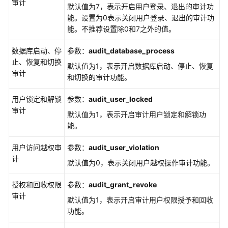
审计
指
默认值为7，表示开启用户登录、退出的审计功
南
能。设置为0表示关闭用户登录、退出的审计功
能。不推荐设置除0和7之外的值。
开
发
数据库启动、停
参数：
audit_database_process
指
止、恢复和切换
默认值为1，表示开启数据库启动、停止、恢复
南
审计
和切换的审计功能。
开
用户锁定和解锁
参数：
audit_user_locked
发
审计
默认值为1，表示开启审计用户锁定和解锁功
指
能。
南
（分
用户访问越权审
参数：
audit_user_violation
布
计
默认值为0，表示关闭用户越权操作审计功能。
式
_V2.0-
授权和回收权限
参数：
audit_grant_revoke
8.x）
审计
默认值为1，表示开启审计用户权限授予和回收
开
功能。
发