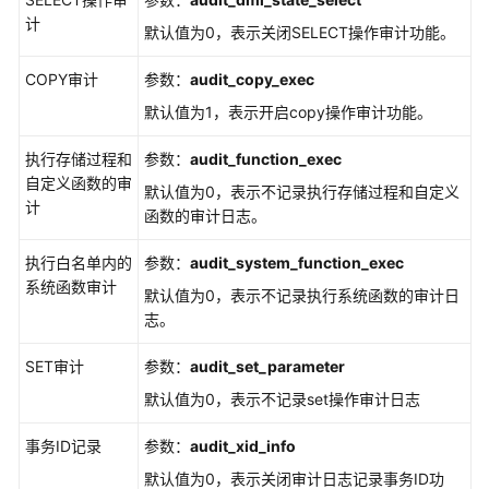
指
计
南
默认值为0，表示关闭SELECT操作审计功能。
（集
中
COPY审计
参数：
audit_copy_exec
式
默认值为1，表示开启copy操作审计功能。
_V2.0-
3.x）
执行存储过程和
参数：
audit_function_exec
自定义函数的审
默认值为0，表示不记录执行存储过程和自定义
数
计
函数的审计日志。
据
库
执行白名单内的
参数：
audit_system_function_exec
系
系统函数审计
统
默认值为0，表示不记录执行系统函数的审计日
概
志。
述
SET审计
参数：
audit_set_parameter
数
默认值为0，表示不记录set操作审计日志
据
库
事务ID记录
参数：
audit_xid_info
安
默认值为0，表示关闭审计日志记录事务ID功
全