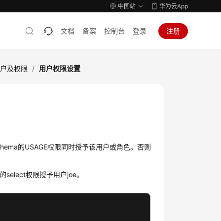
中国站
华为云App
文档
备案
控制台
登录
注册
用户及权限
/
用户权限设置
hema的USAGE权限同时授予该用户或角色。否则
ns的select权限授予用户joe。