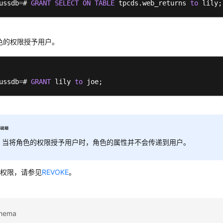
ussdb
=
# 
GRANT
SELECT
ON
TABLE
 tpcds.web_returns 
to
色的权限授予用户。
ussdb
=
# 
GRANT
 lily 
to
当将角色的权限授予用户时，角色的属性并不会传递到用户。
户权限，请参见
REVOKE
。
hema