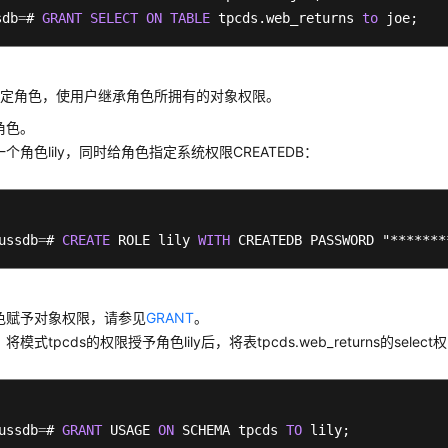
sdb
=
# 
GRANT
SELECT
ON
TABLE
 tpcds.web_returns 
to
指定角色，使用户继承角色所拥有的对象权限。
角色。
个角色lily，同时给角色指定系统权限CREATEDB：
ussdb
=
# 
CREATE
 ROLE lily 
WITH
色赋予对象权限，请参见
GRANT
。
将模式tpcds的权限授予角色lily后，将表
tpcds.
web_returns的selec
ussdb
=
# 
GRANT
 USAGE 
ON
 SCHEMA tpcds 
TO
 lily;
