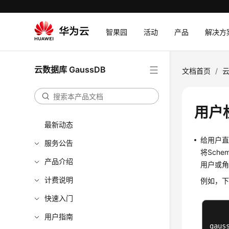
智果园
活动
产品
解决方
云数据库 GaussDB
文档首页
/
云
用户
最新动态
给用户
服务公告
将Sch
产品介绍
用户或
计费说明
例如，下
快速入门
用户指南
gaus