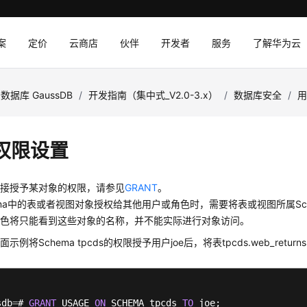
案
定价
云商店
伙伴
开发者
服务
了解华为云
数据库 GaussDB
/
开发指南（集中式_V2.0-3.x）
/
数据库安全
/
权限设置
直接授予某对象的权限，请参见
GRANT
。
ema中的表或者视图对象授权给其他用户或角色时，需要将表或视图所属Sc
角色将只能看到这些对象的名称，并不能实际进行对象访问。
面示例将Schema tpcds的权限授予用户joe后，将表
tpcds.
web_retur
sdb
=
# 
GRANT
 USAGE 
ON
 SCHEMA tpcds 
TO
 joe;
