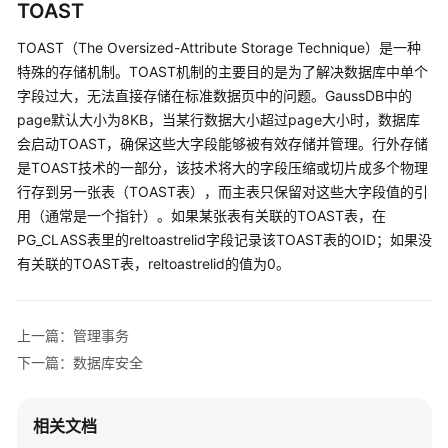
TOAST
指
南
TOAST（The Oversized-Attribute Storage Technique）是一种
（集
特殊的存储机制。TOAST机制的主要目的是为了解决数据库中单个
中
字段过大，无法直接存储在标准数据页中的问题。GaussDB中的
式
_V2.0-
page默认大小为8KB，当某行数据大小超过page大小时，数据库
8.x）
会启动TOAST，确保这些大字段能够被有效存储并管理。行外存储
是TOAST技术的一部分，该技术将大的字段压缩或切片成多个物理
开
行存到另一张表（TOAST表），而主表只保留对这些大字段值的引
发
用（通常是一个指针）。如果某张表有关联的TOAST表，在
指
PG_CLASS表里的reltoastrelid字段记录该TOAST表的OID；如果没
南
有关联的TOAST表，reltoastrelid的值为0。
（分
布
式
上一篇：管理事务
_V2.0-
3.x）
下一篇：数据库安全
开
相关文档
发