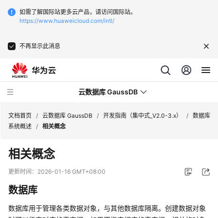
如需了解国际站更多云产品，请访问国际站。
https://www.huaweicloud.com/intl/
不再显示此消息
云数据库 GaussDB
文档首页
/
云数据库 GaussDB
/
开发指南（集中式_V2.0-3.x）
/
数据库
系统概述
/
相关概念
最
相关概念
新
动
更新时间：
2026-01-16 GMT+08:00
态
数据库
服
数据库用于管理各类数据对象，与其他数据库隔离。创建数据对象
务