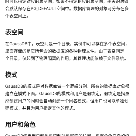
时可以指定对应的表空间，如果不指定相应的表空间，相关的对象
公
会默认保存在PG_DEFAULT空间中。数据库管理的对象可分布在多
告
个表空间上。
产
品
表空间
介
绍
在
GaussDB
中，表空间是一个目录，实例中可以存在多个表空间，
里面存储的是它所包含的数据库的各种物理文件。由于表空间是一
计
个目录，仅起到了物理隔离的作用，其管理功能依赖于文件系统。
费
说
模式
明
GaussDB
的模式是对数据库做一个逻辑分割。所有的数据库对象都
快
建立在模式下面。
GaussDB
的模式和用户是弱绑定，弱绑定是指虽
速
然创建用户的同时会自动创建一个同名模式，但用户也可以单独创
入
建模式，并且为用户指定其他的模式。
门
用户和角色
用
户
GaussDB
使用用户和角色控制对数据库的访问。根据角色自身的设