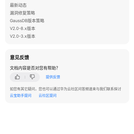
指
最新动态
南
漏洞修复策略
（集
GaussDB版本策略
中
式
V2.0-8.x版本
_V2.0-
V2.0-3.x版本
3.x）
数
意见反馈
据
库
文档内容是否对您有帮助？
系
提供反馈
统
概
如您有其它疑问，您也可以通过华为云社区问答频道来与我们联系探讨
述
云宝助手提问
云社区提问
数
据
库
逻
辑