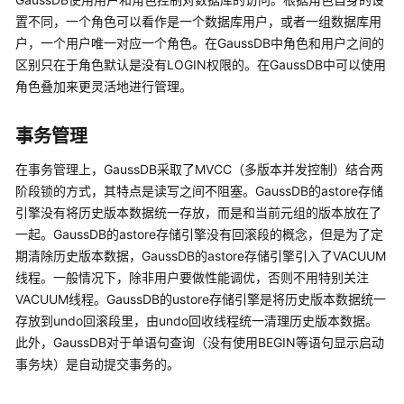
指
置不同，一个角色可以看作是一个数据库用户，或者一组数据库用
南
户，一个用户唯一对应一个角色。在
GaussDB
中角色和用户之间的
区别只在于角色默认是没有LOGIN权限的。在
GaussDB
中可以使用
开
角色叠加来更灵活地进行管理。
发
指
南
事务管理
在事务管理上，
GaussDB
采取了MVCC（多版本并发控制）结合两
开
阶段锁的方式，其特点是读写之间不阻塞。
发
GaussDB
的astore存储
指
引擎没有将历史版本数据统一存放，而是和当前元组的版本放在了
南
一起。
GaussDB
的astore存储引擎没有回滚段的概念，但是为了定
（分
期清除历史版本数据，
GaussDB
的astore存储引擎引入了VACUUM
布
线程。一般情况下，除非用户要做性能调优，否则不用特别关注
式
VACUUM线程。
GaussDB
的ustore存储引擎是将历史版本数据统一
_V2.0-
存放到undo回滚段里，由undo回收线程统一清理历史版本数据。
8.x）
此外，
GaussDB
对于单语句查询（没有使用BEGIN等语句显示启动
事务块）是自动提交事务的。
开
发