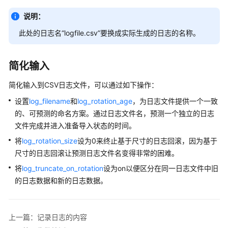
说明：
数
据
此处的日志名“logfile.csv”要换成实际生成的日志的名称。
库
使
简化输入
用
入
简化输入到CSV日志文件，可以通过如下操作：
门
设置
log_filename
和
log_rotation_age
，为日志文件提供一个一致
开
的、可预测的命名方案。通过日志文件名，预测一个独立的日志
发
文件完成并进入准备导入状态的时间。
设
将
log_rotation_size
设为0来终止基于尺寸的日志回滚，因为基于
计
尺寸的日志回滚让预测日志文件名变得非常的困难。
建
议
将
log_truncate_on_rotation
设为on以便区分在同一日志文件中旧
的日志数据和新的日志数据。
应
用
程
上一篇：记录日志的内容
序