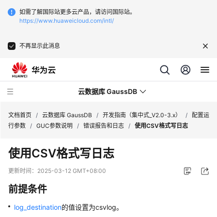
如需了解国际站更多云产品，请访问国际站。
https://www.huaweicloud.com/intl/
不再显示此消息
云数据库 GaussDB
文档首页
/
云数据库 GaussDB
/
开发指南（集中式_V2.0-3.x）
/
配置运
行参数
/
GUC参数说明
/
错误报告和日志
/
使用CSV格式写日志
最
使用CSV格式写日志
新
动
更新时间：
2025-03-12 GMT+08:00
态
前提条件
服
log_destination
的值设置为csvlog。
务