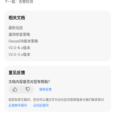
下一篇：告警检测
开
发
教
相关文档
程
最新动态
SQL
漏洞修复策略
调
GaussDB版本策略
优
V2.0-8.x版本
指
V2.0-3.x版本
南
SQL
意见反馈
参
考
文档内容是否对您有帮助？
提供反馈
最
佳
如您有其它疑问，您也可以通过华为云社区问答频道来与我们联系探讨
实
云宝助手提问
云社区提问
践