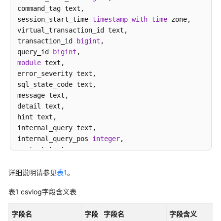
指
command_tag text,

南
session_start_time 
timestamp
with
time
 zone,

virtual_transaction_id text,

开
transaction_id 
bigint
,

发
query_id 
bigint
指
module
 text,

南
error_severity text,

sql_state_code text,

开
message text,

发
detail text,

指
hint text,

南
internal_query text,

（分
internal_query_pos 
integer
,

布
context text,

式
query text,

_V2.0-
query_pos 
integer
,

详细说明请参见
表1
。
10.x）
location text,

表1
csvlog字段含义表
application_name text

开
字段名
发
字段
字段名
字段含义