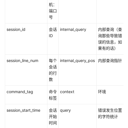
指
机：
南
端口
（集
号
中
式
session_id
会话
internal_query
内部查询（查
_V2.0-
ID
询那些导致错
8.x）
误的信息，如
果有的话）
开
发
session_line_num
每个
internal_query_pos
内部查询指针
指
会话
南
的行
（分
数
布
式
command_tag
命令
context
环境
_V2.0-
标签
3.x）
session_start_time
会话
query
错误发生位置
开
开始
的字符统计
发
时间
指