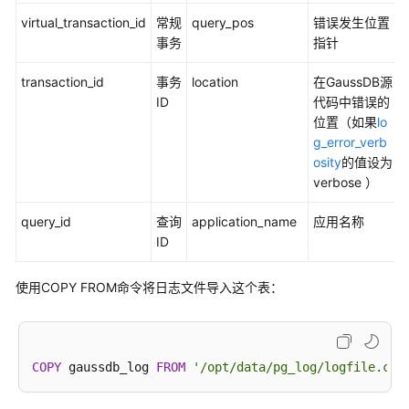
南
virtual_transaction_id
常规
query_pos
错误发生位置
（集
事务
指针
中
式
transaction_id
事务
location
在
GaussDB
源
_V2.0-
ID
代码中错误的
3.x）
位置（如果
lo
g_error_verb
数
osity
的值设为
据
verbose ）
库
query_id
查询
application_name
应用名称
系
ID
统
概
述
使用COPY FROM命令将日志文件导入这个表：
数
据
库
COPY
 gaussdb_log 
FROM
'/opt/data/pg_log/logfile.csv
安
全