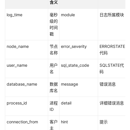
指
含义
南
log_time
毫秒
module
日志所属模块
（集
级的
中
时间
式
戳
_V2.0-
10.x）
node_name
节点
error_severity
ERRORSTATE
名称
代码
开
发
user_name
用户
sql_state_code
SQLSTATE代
指
名
码
南
（分
database_name
数据
message
错误消息
布
库名
式
_V2.0-
process_id
进程
detail
详细错误消息
8.x）
ID
开
connection_from
客户
hint
提示
发
主