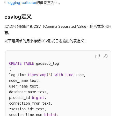
公
logging_collector
的值设置为on。
告
csvlog定义
产
品
以“逗号分隔值” 即CSV（Comma Separated Value）的形式发出日
介
志。
绍
以下是简单的用来存储CSV形式日志输出的表定义：
计
费
说
CREATE
TABLE
 gaussdb_log

明
(

log_time 
timestamp
(
3
) 
with
time
 zone,

快
node_name text,

速
user_name text,

入
database_name text,

门
process_id 
bigint
,

connection_from text,

用
"session_id" text,

户
session_line_num 
bigint
,
