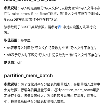
公
告
参数说明：
导入时是否区分“导入文件记录数为空”和“导入文件不存
在”。raise_errors_if_no_files=TRUE，则“导入文件不存在”的时候，
产
GaussDB
将抛出“文件不存在的”错误。
品
该参数属于SUSET类型参数，请参考
表1
中对应设置方法进行设
介
置。
绍
取值范围
：布尔型
计
on表示导入时区分“导入文件记录数为空”和“导入文件不存在”。
费
off表示导入时不区分“导入文件记录数为空”和“导入文件不存在”。
说
明
默认值：
off
快
partition_mem_batch
速
入
参数说明：
为了优化对列存分区表的批量插入，在批量插入过程中
门
会对数据进行缓存后再批量写盘。通过partition_mem_batch可指
定缓存个数。该值设置过大，将消耗较多系统内存资源；设置过
用
小，将降低系统列存分区表批量插入性能。
户