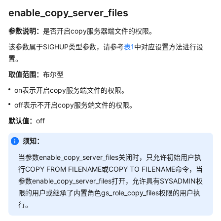
南
enable_copy_server_files
（集
参数说明：
是否开启copy服务器端文件的权限。
中
式
该参数属于SIGHUP类型参数，请参考
表1
中对应设置方法进行设
_V2.0-
置。
3.x）
取值范围：
布尔型
数
on表示开启copy服务端文件的权限。
据
off表示不开启copy服务端文件的权限。
库
系
默认值：
off
统
须知：
概
述
当参数enable_copy_server_files关闭时，只允许初始用户执
行COPY FROM FILENAME或COPY TO FILENAME命令，当
数
参数enable_copy_server_files打开，允许具有SYSADMIN权
据
限的用户或继承了内置角色gs_role_copy_files权限的用户执
库
行。
安
全