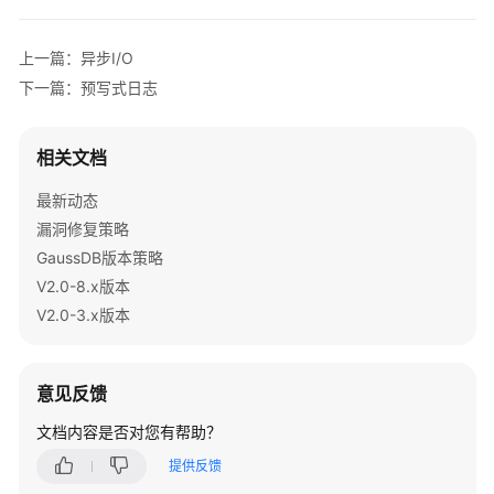
数
上一篇：异步I/O
据
下一篇：预写式日志
库
使
用
相关文档
入
门
最新动态
漏洞修复策略
开
GaussDB版本策略
发
V2.0-8.x版本
设
V2.0-3.x版本
计
建
议
意见反馈
应
文档内容是否对您有帮助？
用
程
提供反馈
序