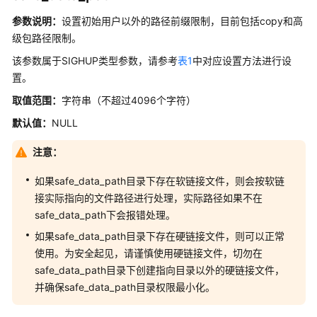
指
南
参数说明：
设置初始用户以外的路径前缀限制，目前包括copy和高
（集
级包路径限制。
中
该参数属于SIGHUP类型参数，请参考
表1
中对应设置方法进行设
式
置。
_V2.0-
8.x）
取值范围：
字符串（不超过4096个字符）
默认值：
NULL
开
发
注意：
指
南
如果safe_data_path目录下存在软链接文件，则会按软链
（分
接实际指向的文件路径进行处理，实际路径如果不在
布
safe_data_path下会报错处理。
式
如果safe_data_path目录下存在硬链接文件，则可以正常
_V2.0-
使用。为安全起见，请谨慎使用硬链接文件，切勿在
3.x）
safe_data_path目录下创建指向目录以外的硬链接文件，
开
并确保safe_data_path目录权限最小化。
发
指