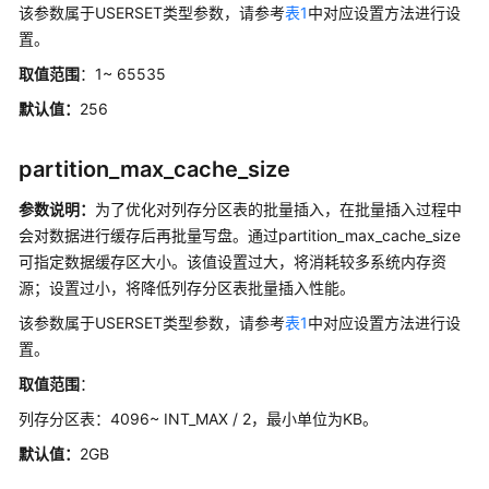
指
该参数属于USERSET类型参数，请参考
表1
中对应设置方法进行设
南
置。
取值范围
：1~ 65535
开
发
默认值：
256
指
南
partition_max_cache_size
开
参数说明：
为了优化对列存分区表的批量插入，在批量插入过程中
发
会对数据进行缓存后再批量写盘。通过partition_max_cache_size
指
可指定数据缓存区大小。该值设置过大，将消耗较多系统内存资
南
源；设置过小，将降低列存分区表批量插入性能。
（分
该参数属于USERSET类型参数，请参考
表1
中对应设置方法进行设
布
置。
式
_V2.0-
取值范围
：
10.x）
列存分区表：4096~ INT_MAX / 2，最小单位为KB。
开
默认值：
2GB
发