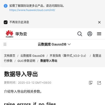
如需了解国际站更多云产品，请访问国际站。
https://www.huaweicloud.com/intl/
不再显示此消息
云数据库 GaussDB
文档首页
/
云数据库 GaussDB
/
开发指南（集中式_V2.0-3.x）
/
配置运
行参数
/
GUC参数说明
/
数据导入导出
最
数据导入导出
新
动
更新时间：
2025-03-12 GMT+08:00
态
介绍导入导出的相关参数。
服
务
raise_errors_if_no_files