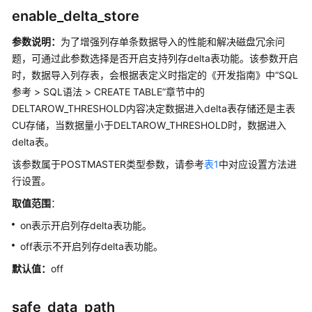
指
enable_delta_store
南
（集
参数说明：
为了增强列存单条数据导入的性能和解决磁盘冗余问
中
题，可通过此参数选择是否开启支持列存delta表功能。该参数开启
式
时，数据导入列存表，会根据表定义时指定的《开发指南》中“SQL
_V2.0-
参考 > SQL语法 > CREATE TABLE”章节中的
10.x）
DELTAROW_THRESHOLD内容决定数据进入delta表存储还是主表
CU存储，当数据量小于DELTAROW_THRESHOLD时，数据进入
开
delta表。
发
指
该参数属于POSTMASTER类型参数，请参考
表1
中对应设置方法进
南
行设置。
（分
取值范围
：
布
式
on表示开启列存delta表功能。
_V2.0-
off表示不开启列存delta表功能。
8.x）
默认值：
off
开
发
safe_data_path