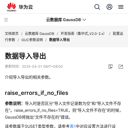
云数据库 GaussDB
文档首页
/
云数据库 GaussDB
/
开发指南（集中式_V2.0-2.x）
/
配置运
行参数
/
GUC参数说明
/
数据导入导出
最
数据导入导出
新
动
更新时间：
2025-04-01 GMT+08:00
态
介绍导入导出的相关参数。
服
务
raise_errors_if_no_files
公
告
参数说明：
导入时是否区分“导入文件记录数为空”和“导入文件不存
在”。raise_errors_if_no_files=TRUE，则“导入文件不存在”的时候，
产
GaussDB
将抛出“文件不存在的”错误。
品
该参数属于SUSET类型参数，请参考
表1
中对应设置方法进行设