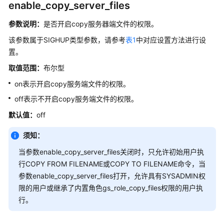
指
enable_copy_server_files
南
参数说明：
是否开启copy服务器端文件的权限。
开
该参数属于SIGHUP类型参数，请参考
表1
中对应设置方法进行设
发
置。
指
取值范围：
南
布尔型
（分
on表示开启copy服务端文件的权限。
布
off表示不开启copy服务端文件的权限。
式
_V2.0-
默认值：
off
8.x）
须知：
开
当参数enable_copy_server_files关闭时，只允许初始用户执
发
行COPY FROM FILENAME或COPY TO FILENAME命令，当
指
参数enable_copy_server_files打开，允许具有SYSADMIN权
南
限的用户或继承了内置角色gs_role_copy_files权限的用户执
（集
行。
中
式
_V2.0-