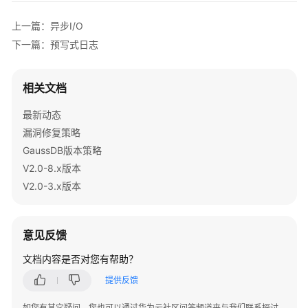
8.x）
上一篇：异步I/O
下一篇：预写式日志
开
发
指
相关文档
南
（分
最新动态
布
漏洞修复策略
式
GaussDB版本策略
_V2.0-
3.x）
V2.0-8.x版本
V2.0-3.x版本
开
发
指
意见反馈
南
（集
文档内容是否对您有帮助？
中
提供反馈
式
_V2.0-
如您有其它疑问，您也可以通过华为云社区问答频道来与我们联系探讨