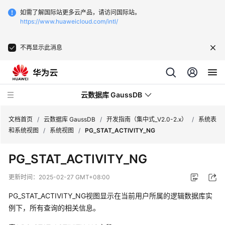
如需了解国际站更多云产品，请访问国际站。
https://www.huaweicloud.com/intl/
不再显示此消息
云数据库 GaussDB
文档首页
/
云数据库 GaussDB
/
开发指南（集中式_V2.0-2.x）
/
系统表
和系统视图
/
系统视图
/
PG_STAT_ACTIVITY_NG
最
PG_STAT_ACTIVITY_NG
新
动
更新时间：
2025-02-27 GMT+08:00
态
PG_STAT_ACTIVITY_NG视图显示在当前用户所属的逻辑数据库实
服
例下，所有查询的相关信息。
务