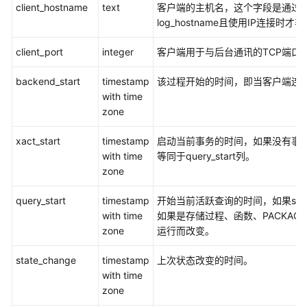
指
client_hostname
text
客户端的主机名，这个字段是通过cli
南
log_hostname且使用IP连接时才
client_port
integer
客户端用于与后台通讯的TCP端口号
开
发
backend_start
timestamp
该过程开始的时间，即当客户端连
指
with time
南
zone
开
xact_start
timestamp
启动当前事务的时间，如果没有事务
发
with time
等同于query_start列。
指
zone
南
（分
query_start
timestamp
开始当前活跃查询的时间，如果sta
布
with time
如果是存储过程、函数、PACKA
式
zone
运行而改变。
_V2.0-
10.x）
state_change
timestamp
上次状态改变的时间。
with time
开
zone
发