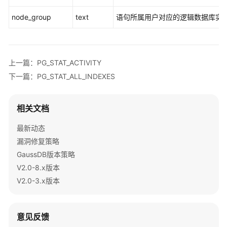
南
node_group
text
语句所属用户对应的逻辑数据库实
（集
中
式
_V2.0-
上一篇：PG_STAT_ACTIVITY
3.x）
下一篇：PG_STAT_ALL_INDEXES
开
发
相关文档
指
南
最新动态
（分
漏洞修复策略
布
GaussDB版本策略
式
V2.0-8.x版本
_V2.0-
2.x）
V2.0-3.x版本
开
发
意见反馈
指