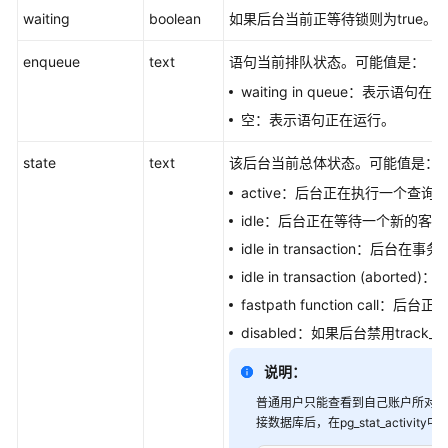
指
waiting
boolean
如果后台当前正等待锁则为true。否则
南
（集
enqueue
text
语句当前排队状态。可能值是：
中
waiting in queue：表示语句
式
_V2.0-
空：表示语句正在运行。
10.x）
state
text
该后台当前总体状态。可能值是：
开
active：后台正在执行一个查询
发
idle：后台正在等待一个新的客
指
idle in transaction：
南
（分
idle in transaction (a
布
fastpath function call：后
式
disabled：如果后台禁用track_
_V2.0-
8.x）
说明：
普通用户只能查看到自己账户所对应的
开
接数据库后，在pg_stat_activi
发