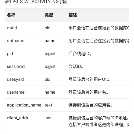
表1
PG_STAT_ACTIVITY_NG字段
公
告
名称
类型
描述
产
datid
oid
用户会话在后台连接到的数据库OI
品
介
datname
name
用户会话在后台连接到的数据库名
绍
pid
bigint
后台线程ID。
计
费
sessionid
bigint
会话ID。
说
明
usesysid
oid
登录该后台的用户OID。
快
usename
name
登录该后台的用户名。
速
入
application_name
text
连接到该后台的应用名。
门
client_addr
inet
连接到该后台的客户端的IP地址。 
用
连接客户端或者这是内部进程，如aut
户