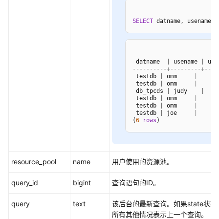
指
南
SELECT
 datname, usename, 
（集
中
式
_V2.0-
 datname  
|
 usename 
|
 use
8.x）
----------+---------+----
 testdb 
|
 omm     
|
 testdb 
|
 omm     
|
开
 db_tpcds 
|
 judy    
|
 testdb 
|
 omm     
|
发
 testdb 
|
 omm     
|
指
 testdb 
|
 joe     
|
16
南
(
6
rows
)
（分
布
式
resource_pool
name
用户使用的资源池。
_V2.0-
3.x）
query_id
bigint
查询语句的ID。
开
query
text
该后台的最新查询。如果state状
发
所有其他情况表示上一个查询。
指