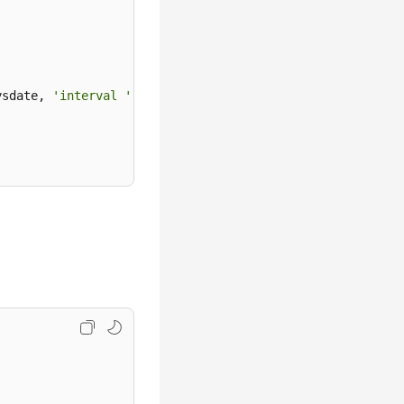
ysdate, 
'interval ''5 minute'''
, jobid);
