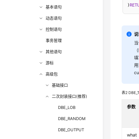
)
RET
基本语句
动态语句
控制语句
说
事务管理
当
（
其他语句
填
游标
用
c
高级包
基础接口
表2
DBE
二次封装接口(推荐)
参数
DBE_LOB
DBE_RANDOM
DBE_OUTPUT
what