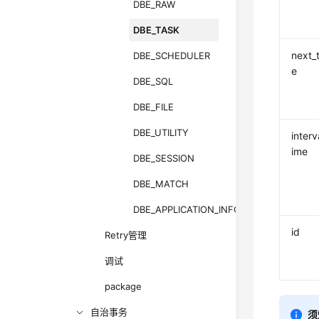
DBE_RAW
DBE_TASK
next_
DBE_SCHEDULER
e
DBE_SQL
DBE_FILE
DBE_UTILITY
interv
ime
DBE_SESSION
DBE_MATCH
DBE_APPLICATION_INFO
id
Retry管理
调试
package
自治事务
须