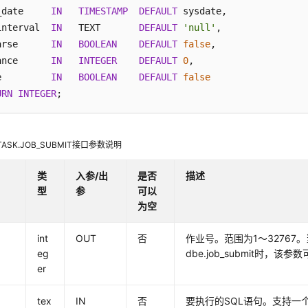
_date     
IN
TIMESTAMP
DEFAULT
 sysdate,

interval  
IN
   TEXT       
DEFAULT
'null'
,

arse      
IN
BOOLEAN
DEFAULT
false
,

ance      
IN
INTEGER
DEFAULT
0
,

e         
IN
BOOLEAN
DEFAULT
false
URN
INTEGER
_TASK.JOB_SUBMIT接口参数说明
类
入参/出
是否
描述
型
参
可以
为空
int
OUT
否
作业号。范围为1～32767。当
eg
dbe.job_submit时，该
er
tex
IN
否
要执行的SQL语句。支持一个或