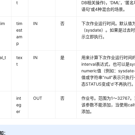
t
DB相关操作)，‘DML’，‘匿
语句’或4种混合的场景。
tim
tim
IN
否
下次作业运行时间。默认值
est
（sysdate）。如果是过
am
示立即执行。
p
al_t
tex
IN
是
用来计算下次作业运行时间
t
interval表达式，也可以是s
numeric值（例如：sysdat
值或字符串"null"表示只执
态STATUS变成'd'不再执行
int
OUT
否
作业号。范围为1～32767。
eg
该参数不能添加，当使用cal
er
添加。
知：