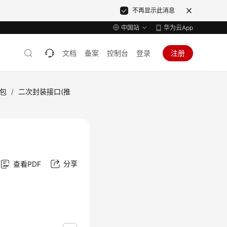
不再显示此消息
中国站
华为云App
文档
备案
控制台
登录
注册
包
/
二次封装接口(推
分享
查看PDF