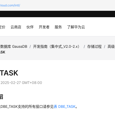
loud.com/intl/
定价
云商店
伙伴
开发者
服务
了解华为云
数据库 GaussDB
/
开发指南（集中式_V2.0-2.x）
/
存储过程
/
高级
ASK
_TASK
：
2025-02-27 GMT+08:00
绍
DBE_TASK支持的所有接口请参见
表 DBE_TASK
。