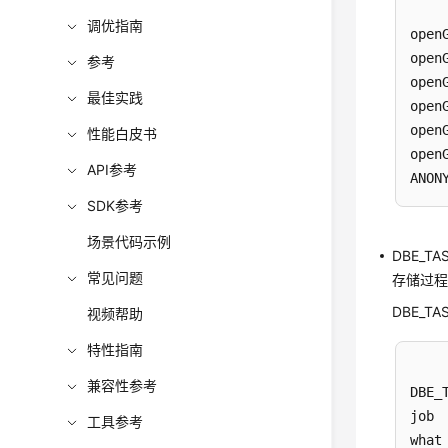
调优指南
open
open
参考
open
最佳实践
open
open
性能白皮书
open
API参考
ANON
SDK参考
场景代码示例
DBE_TA
常见问题
存储过程
DBE_T
视频帮助
特性指南
兼容性参考
DBE_
job 
工具参考
what