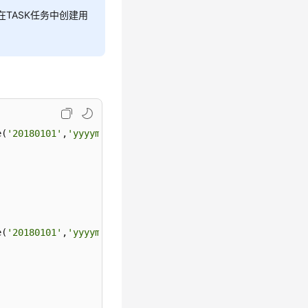
在TASK任务中创建用
e(
'20180101'
,
'yyyymmdd'
),
'sysdate+1'
);

e(
'20180101'
,
'yyyymmdd'
),
'sysdate+1.0/24'
);
