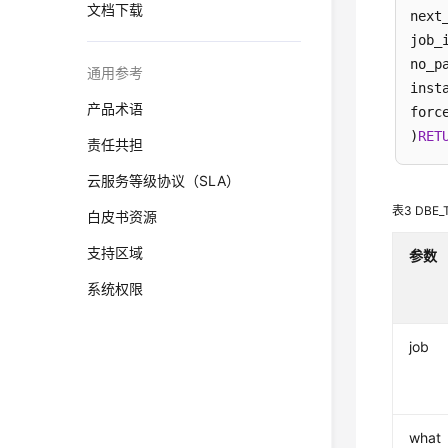
文档下载
next
job_
no_p
通用参考
inst
产品术语
forc
)
RET
责任共担
云服务等级协议（SLA）
表3
DBE
白皮书资源
支持区域
参数
系统权限
job
what