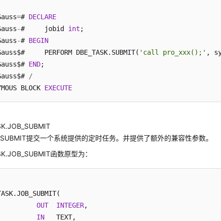
Gauss
=
# 
DECLARE
Gauss
-
#     jobid 
int
;

Gauss
-
# 
BEGIN
Gauss$#     PERFORM DBE_TASK.SUBMIT(
'call pro_xxx();'
, s
Gauss$# 
END
;

Gauss$# 
/
YMOUS BLOCK 
EXECUTE
SK.JOB_SUBMIT
SUBMIT提交一个系统提供的定时任务。并提供了额外的兼容性参数。
ASK.JOB_SUBMIT函数原型为：
TASK.JOB_SUBMIT(

          
OUT
INTEGER
,

          
IN
   TEXT,
