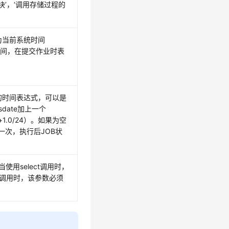
名块’，‘调用存储过程的
为当前系统时间
去时间，在提交作业时表
的时间表达式，可以是
ysdate加上一个
e+1.0/24）。如果为空
行一次，执行后JOB状
。
当使用select调用时，
l调用时，该参数必须