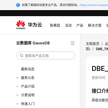
如需了解国际站更多云产品，请访问国际站。
https://www.huaweic
智果园
活动
产品
解决方案
云数据库 GaussDB
文档首页
/
云
荐)
/
DBE_T
DBE
最新动态
服务公告
更新时间
产品介绍
接口介
计费说明
高级功能包
快速入门