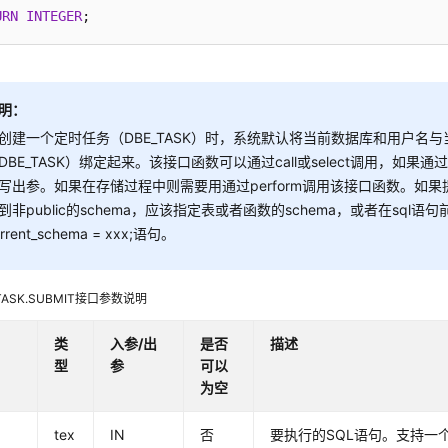
URN
INTEGER
明：
创建一个定时任务（DBE_TASK）时，系统默认将当前数据库和用户名
DBE_TASK）绑定起来。该接口函数可以通过call或select调用，如果通过
写出参。如果在存储过程中则需要用通过perform调用该接口函数。如果提
到非public的schema，应该指定表或者函数的schema，或者在sql语句前
urrent_schema = xxx;语句。
_TASK.SUBMIT接口参数说明
类
入参/出
是否
描述
型
参
可以
为空
tex
IN
否
要执行的SQL语句。支持一个或