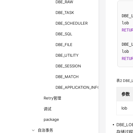
DBE_RAW
DBE_TASK
DBE_
lob 
DBE_SCHEDULER
RETU
DBE_SQL
DBE_
DBE_FILE
lob 
DBE_UTILITY
RETU
DBE_SESSION
DBE_MATCH
表2
DBE
DBE_APPLICATION_INFO
参数
Retry管理
lob
调试
package
DBE_LO
自治事务
存储过程