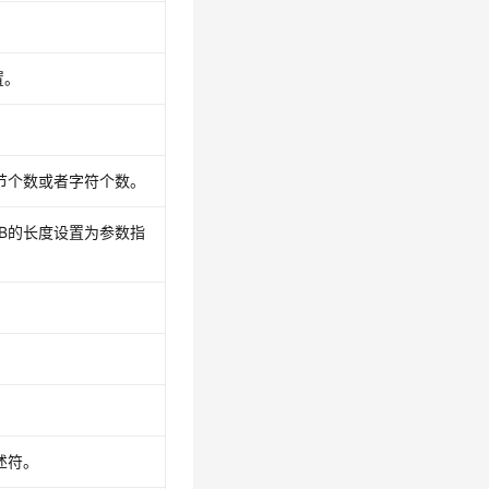
置。
节个数或者字符个数。
OB的长度设置为参数指
述符。