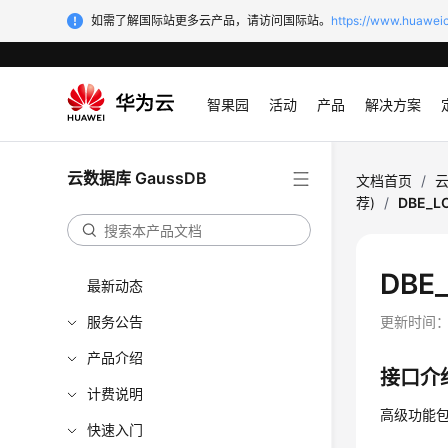
如需了解国际站更多云产品，请访问国际站。
https://www.huaweic
智果园
活动
产品
解决方案
云数据库 GaussDB
文档首页
/
云
荐)
/
DBE_L
DBE
最新动态
服务公告
更新时间
产品介绍
接口介
计费说明
高级功能包
快速入门