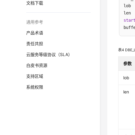
文档下载
lob 
len 
star
通用参考
buff
产品术语
责任共担
表4
DBE
云服务等级协议（SLA）
参数
白皮书资源
支持区域
lob
系统权限
len