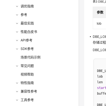
表3
DBE
调优指南
参数
参考
最佳实践
lob
性能白皮书
DBE_LO
API参考
存储过程
SDK参考
DBE_L
场景代码示例
常见问题
DBE_L
视频帮助
lob 
len 
特性指南
star
兼容性参考
buff
工具参考
DBE_L