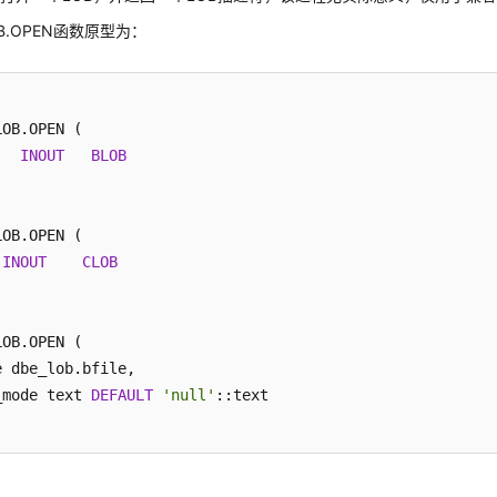
OB.OPEN函数原型为：
OB.OPEN (

   
INOUT
BLOB
OB.OPEN (

 
INOUT
CLOB
OB.OPEN (

e dbe_lob.bfile,

_mode text 
DEFAULT
'null'
::text
