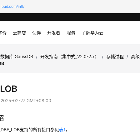
loud.com/intl/
定价
云商店
伙伴
开发者
服务
了解华为云
数据库 GaussDB
/
开发指南（集中式_V2.0-2.x）
/
存储过程
/
高级
OB
_LOB
：
2025-02-27 GMT+08:00
绍
DBE_LOB支持的所有接口参见
表1
。