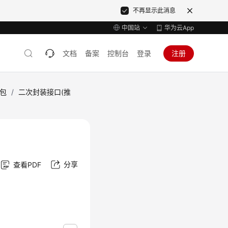
不再显示此消息
中国站
华为云App
文档
备案
控制台
登录
注册
包
/
二次封装接口(推
分享
查看PDF