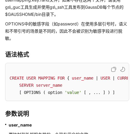
介
绍
gs\_guc工具生成并使用gs\_ssh工具发布到
GaussDB
每个节点的
$GAUSSHOME/bin目录下。
计
OPTIONS中的敏感字段（如password）在使用多层引号时，语义
费
和不带引号的场景是不同的，因此不会被识别为敏感字段进行脱
说
敏。
明
语法格式
快
速
入
门
CREATE
USER
MAPPING
FOR
 { 
user_name
 | 
USER
 | 
CURRENT
SERVER
server_name
用
[ OPTIONS ( option 
'value'
 [ , ... ]
 ) ]
户
指
南
参数说明
开
user_name
发