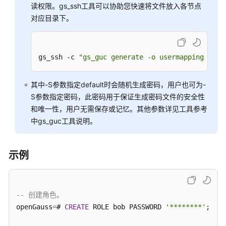
读权限。gs_ssh工具可以协助您快速将文件放入各节点
10.x）
对应目录下。
开
发
指
gs_ssh -c 
"gs_guc generate -o usermapping -S d
南
（分
其中-S参数指定default时会随机生成密码，用户也可为-
布
S参数指定密码，此密码用于保证生成密码文件的安全性
式
和唯一性，用户无需保存或记忆。其他参数详见工具参考
_V2.0-
中gs_guc工具说明。
8.x）
开
示例
发
指
南
（集
-- 创建角色。
中
openGauss
=
# 
CREATE
 ROLE bob PASSWORD 
'********'
;

式
_V2.0-