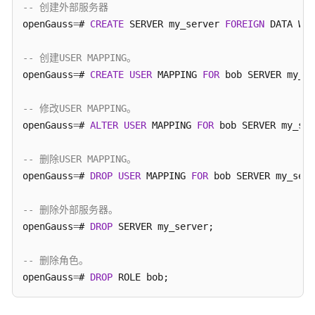
-- 创建外部服务器
8.x）
openGauss
=
# 
CREATE
 SERVER my_server 
FOREIGN
 DATA WRA
开
-- 创建USER MAPPING。
发
指
openGauss
=
# 
CREATE
USER
 MAPPING 
FOR
 bob SERVER my_se
南
（分
-- 修改USER MAPPING。
布
openGauss
=
# 
ALTER
USER
 MAPPING 
FOR
 bob SERVER my_ser
式
_V2.0-
-- 删除USER MAPPING。
3.x）
openGauss
=
# 
DROP
USER
 MAPPING 
FOR
 bob SERVER my_serv
开
-- 删除外部服务器。
发
openGauss
=
# 
DROP
 SERVER my_server;

指
南
-- 删除角色。
（集
中
openGauss
=
# 
DROP
 ROLE bob;
式
_V2.0-