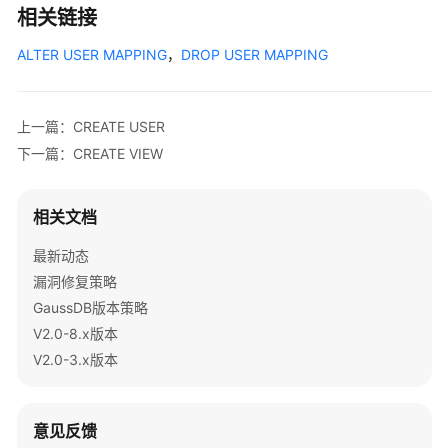
3.x）
相关链接
ALTER USER MAPPING
，
DROP USER MAPPING
开
发
指
南
上一篇：CREATE USER
（分
下一篇：CREATE VIEW
布
式
_V2.0-
相关文档
2.x）
最新动态
开
漏洞修复策略
发
GaussDB版本策略
指
V2.0-8.x版本
南
V2.0-3.x版本
（集
中
式
意见反馈
_V2.0-