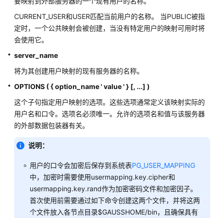
指
要映射到外部服务器的一个现有用户的名称。
南
CURRENT_USER和USER匹配当前用户的名称。 当PUBLIC被指
定时，一个公共映射会被创建，当没有特定用户的映射可用时将
开
会使用它。
发
server_name
指
南
将为其创建用户映射的现有服务器的名称。
（分
OPTIONS ( { option_name ' value ' } [, ...] )
布
式
这个子句指定用户映射的选项。这些选项通常定义该映射实际的
_V2.0-
用户名和口令。选项名必须唯一。允许的选项名和值与该服务器
10.x）
的外部数据包装器有关。
开
说明：
发
指
用户的口令会加密后保存到系统表
PG_USER_MAPPING
南
中，加密时需要使用usermapping.key.cipher和
（集
usermapping.key.rand作为加密密码文件和加密因子。
中
首次使用前需要通过如下命令创建这两个文件，并将这两
式
个文件放入各节点目录$GAUSSHOME/bin，且确保具有
_V2.0-