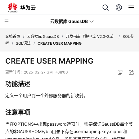
云数据库 GaussDB
文档首页
/
云数据库 GaussDB
/
开发指南（集中式_V2.0-2.x）
/
SQL参
考
/
SQL语法
/
CREATE USER MAPPING
最
CREATE USER MAPPING
新
动
更新时间：
2025-02-27 GMT+08:00
态
功能描述
服
定义一个用户到一个外部服务器的新映射。
务
公
告
注意事项
当在OPTIONS中出现password选项时，需要保证
GaussDB
每个节
产
点的$GAUSSHOME/bin目录下存在usermapping.key.cipher和
品
usermapping.key.rand文件，如果不存在这两个文件，请使用