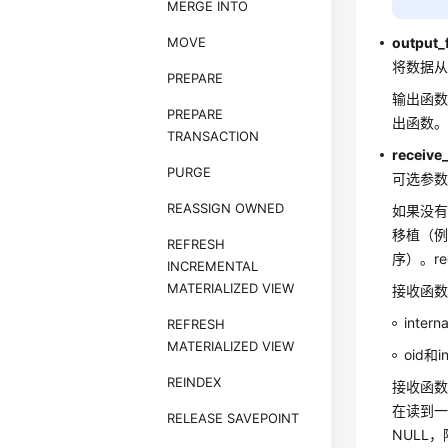
MERGE INTO
MOVE
output_
将数据
PREPARE
输出函数
PREPARE
出函数
TRANSACTION
receive
PURGE
可选参
REASSIGN OWNED
如果没
移植（
REFRESH
序）。re
INCREMENTAL
MATERIALIZED VIEW
接收函数可
inte
REFRESH
MATERIALIZED VIEW
oid和
REINDEX
接收函数
在读到一
RELEASE SAVEPOINT
NULL