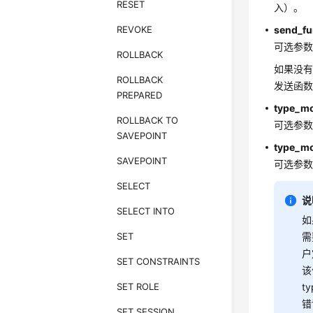
RESET
入）。
REVOKE
send_fu
可选参
ROLLBACK
如果没
ROLLBACK
发送函数
PREPARED
type_mo
ROLLBACK TO
可选参
SAVEPOINT
type_mo
SAVEPOINT
可选参
SELECT
说
SELECT INTO
如
SET
需要
户
SET CONSTRAINTS
该
SET ROLE
t
错
SET SESSION