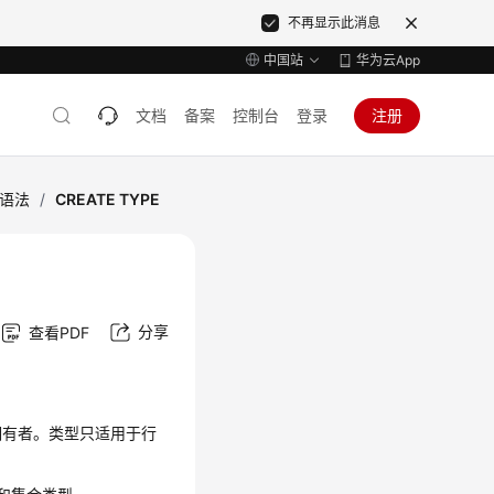
不再显示此消息
中国站
华为云App
文档
备案
控制台
登录
注册
L语法
/
CREATE TYPE
分享
查看PDF
拥有者。类型只适用于行