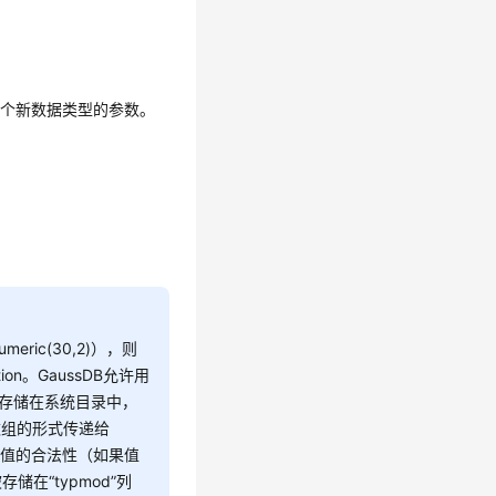
一个新数据类型的参数。
ic(30,2)），则
tion。
GaussDB
允许用
存储在系统目录中，
数组的形式传递给
on必须检查该值的合法性（如果值
储在“typmod”列