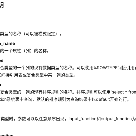
明
TYPE
name
AS
ENUM
[ 
'label'
 [, ... ] ] )

的类型的名称（可以被模式限定）。
TYPE
name
AS
TABLE
OF
data_type
te_name
型的一个属性（列）的名称。
pe
合类型的一个列的现有数据类型的名称。可以使用%ROWTYPE间接引
PE间接引用表或复合类型中某一列的类型。
n
合类型的一列的现有排序规则的名称。排序规则可以使用“select * from pg_
llation系统表中查询，默认的排序规则为查询结果中以default开始的行。
型时，参数可以以任意顺序出现，input_function和output_funct
unction