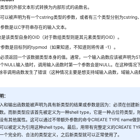
从类型的外部文本形式转换为内部形式的函数名。
以被声明为有一个cstring类型的参数，或者有三个类型分别为cstring、 o
ring参数是以C字符串存在的输入文本。
参数是该类型自身的OID（对于数组类型则是其元素类型的OID）。
eger参数是目标列的typmod（如果知道，不知道则将传递 -1）。
必须返回一个该数据类型本身的值。通常，一个输入函数应该被声明为STR
个NULL输入值时，调用输入函数时第一个参数会是NULL。在这种情况
，除非调用函数发生了错误（这种情况主要是想支持域输入函数，域输入函数
明：
入和输出函数能被声明为具有新类型的结果或参数是因为：必须在创建新
数。而新类型应该首先被定义为一种shell type，它是一种占位符类型
没有其他属性。这可以通过不带额外参数的命令CREATE TYPE name做
可以被定义为引用这种shell type。最后，用带有完整定义的CREATE TYPE把
一个完全的、合法的类型定义，之后新类型就可以正常使用了。