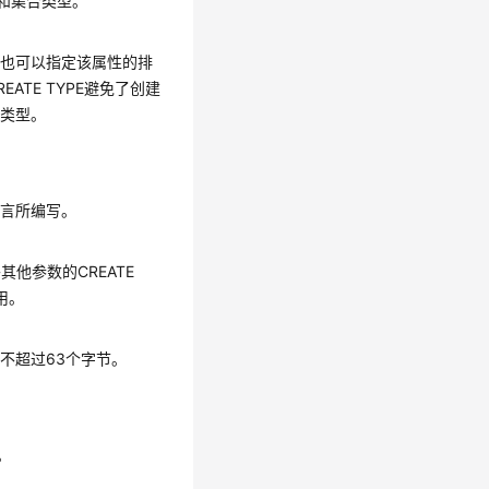
型和集合类型。
，也可以指定该属性的排
TE TYPE避免了创建
回类型。
语言所编写。
他参数的CREATE
用。
不超过63个字节。
。