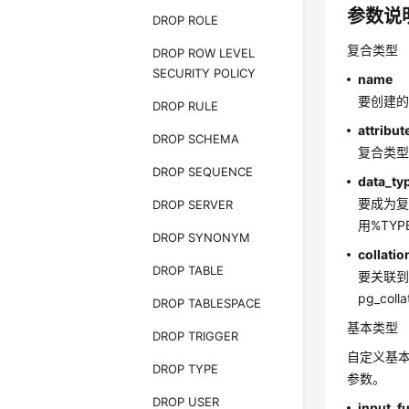
参数说
DROP ROLE
CREATE
复合类型
DROP ROW LEVEL
    ( 
SECURITY POLICY
name
要创建
DROP RULE
CREATE
attribu
DROP SCHEMA
复合类
DROP SEQUENCE
data_ty
要成为复
DROP SERVER
用%TY
DROP SYNONYM
collatio
DROP TABLE
要关联到复
pg_co
DROP TABLESPACE
基本类型
DROP TRIGGER
自定义基本类
DROP TYPE
参数。
DROP USER
input_f