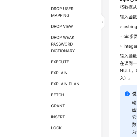
将数据
DROP USER
MAPPING
输入函数可
DROP VIEW
cst
oid
DROP WEAK
PASSWORD
int
DICTIONARY
输入函数
EXECUTE
在读到一
NULL
EXPLAIN
入）。
EXPLAIN PLAN
说
FETCH
输
GRANT
函
INSERT
它
数
LOCK
为