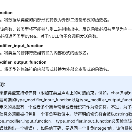
nction
数。将数据从类型的内部形式转换为外部二进制形式的函数名。
有该函数，该类型将不能参与到二进制输出中。发送函数必须被声明为有
必须返回类型bytea。对于NULL值不会调用发送函数。
difier_input_function
数。将类型的修饰符数组转换为内部形式的函数名。
difier_output_function
数。将类型的修饰符的内部形式转换为外部文本形式的函数名。
明：
果该类型支持修饰符（附加在类型声明上的可选约束，例如，char(5)或numer
可选的type_modifier_input_function以及type_modifier_output_func
定义的类型有一个或者多个简单常量或者标识符作为修饰符。不过，为了
信息必须能被打包到一个非负整数值中。所声明的修饰符会被以cstring
ype_modifier_input_function。 type_modifier_input_functi
误就抛出一个错误），如果值正确，要返回一个非负integer值，该值将被存