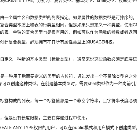
的CREATE TYPE，分别为：复合类型、基本类型、shell类型、枚举类
型
型由一个属性名和数据类型的列表指定。如果属性的数据类型是可排序的
复合类型本质上和表的行类型相同，但是如果只想定义一种类型，使用CREA
际的表。单独的复合类型也是很有用的，例如可以作为函数的参数或者返
创建复合类型，必须拥有在其所有属性类型上的USAGE特权。
型
以自定义一种新的基本类型（标量类型）。通常来说这些函数必须是底层
型
l类型是一种用于后面要定义的类型的占位符，通过发出一个不带除类型名之外其
命令可以创建这种类型。在创建基本类型时，需要shell类型作为一种向前引
型
标签构成的列表，每一个标签值都是一个非空字符串，且字符串长度必须
型
组，但是没有长度限制，主要在存储过程中使用。
REATE ANY TYPE权限的用户，可以在public模式和用户模式下创建类型