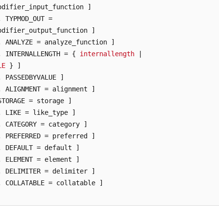
odifier_input_function ]

, TYPMOD_OUT =

odifier_output_function ]

, ANALYZE = analyze_function ]

, INTERNALLENGTH = { 
internallength
LE
 } ]

, PASSEDBYVALUE ]
, ALIGNMENT = alignment ]
STORAGE = storage ]
, LIKE = like_type ]
, CATEGORY = category ]
, PREFERRED = preferred ]
, DEFAULT = default ]
, ELEMENT = element ]
, DELIMITER = delimiter ]
, COLLATABLE = collatable ]
TYPE
name