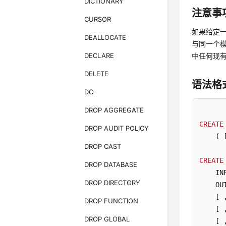
DICTIONARY
注意事
CURSOR
如果给定
DEALLOCATE
与同一个
DECLARE
中任何现
DELETE
语法格
DO
DROP AGGREGATE
CREATE
DROP AUDIT POLICY
    ( 
DROP CAST
CREATE
DROP DATABASE
    IN
DROP DIRECTORY
    OU
    [ 
DROP FUNCTION
    [ 
DROP GLOBAL
    [ 