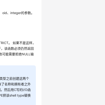
id、integer的参数。
ICT。 如果不是这样，
下，该函数必须仍然返回
可能需要拒绝NULL输
类型之前创建这两个
，除了名称和拥有者之外
到。然后用C写的I/O函
该shell type替换