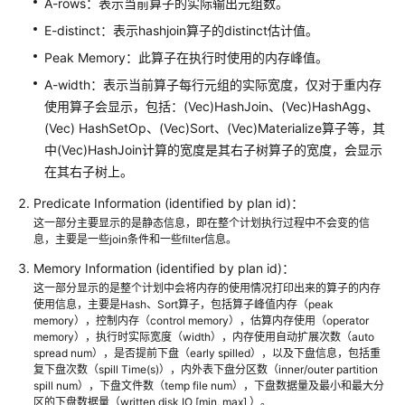
A-rows：表示当前算子的实际输出元组数。
实
------------------------------------------------
E-distinct：表示hashjoin算子的distinct估计值。
际
1
--HashAggregate
调
Peak Memory：此算子在执行时使用的内存峰值。
         Output: 
sum
(t2.c1), t1.c2

优
A-width：表示当前算子每行元组的实际宽度，仅对于重内存
Group
By
 Key: t1.c2

案
使用算子会显示，包括：(Vec)HashJoin、(Vec)HashAgg、
2
--Hash Join (3,4)
例
(Vec) HashSetOp、(Vec)Sort、(Vec)Materialize算子等，其
         Output: t1.c2, t2.c1

中(Vec)HashJoin计算的宽度是其右子树算子的宽度，会显示
3
--Seq Scan on public.t1
SQL
在其右子树上。
         Output: t1.c1, t1.c2, t1.c3

参
4
--Hash
考
Predicate Information (identified by plan id)：
         Output: t2.c1, t2.c2

这一部分主要显示的是静态信息，即在整个计划执行过程中不会变的信
最
5
--Seq Scan on public.t2
息，主要是一些join条件和一些filter信息。
佳
         Output: t2.c1, t2.c2

Memory Information (identified by plan id)：
实
(
11
rows
)

这一部分显示的是整个计划中会将内存的使用情况打印出来的算子的内存
践
使用信息，主要是Hash、Sort算子，包括算子峰值内存（peak
memory），控制内存（control memory），估算内存使用（operator
                               Datanode Information 
memory），执行时实际宽度（width），内存使用自动扩展次数（auto
用
----------------------------------------------------
spread num），是否提前下盘（early spilled），以及下盘信息，包括重
户
1
--HashAggregate
复下盘次数（spill Time(s)），内外表下盘分区数（inner/outer partition
自
spill num），下盘文件数（temp file num），下盘数据量及最小和最大分
         (actual 
time
=
0.574
.
.0
.574
rows
=
0
 loops
=
1
)

定
区的下盘数据量（written disk IO [min, max] ）。