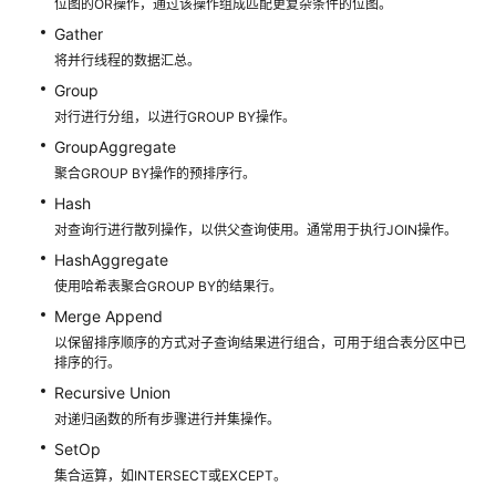
位图的OR操作，通过该操作组成匹配更复杂条件的位图。
程
Gather
SQL
将并行线程的数据汇总。
调
Group
优
对行进行分组，以进行GROUP BY操作。
指
GroupAggregate
南
聚合GROUP BY操作的预排序行。
Hash
Query
执
对查询行进行散列操作，以供父查询使用。通常用于执行JOIN操作。
行
HashAggregate
流
使用哈希表聚合GROUP BY的结果行。
程
Merge Append
以保留排序顺序的方式对子查询结果进行组合，可用于组合表分区中已
SQL
排序的行。
执
Recursive Union
行
对递归函数的所有步骤进行并集操作。
计
SetOp
划
介
集合运算，如INTERSECT或EXCEPT。