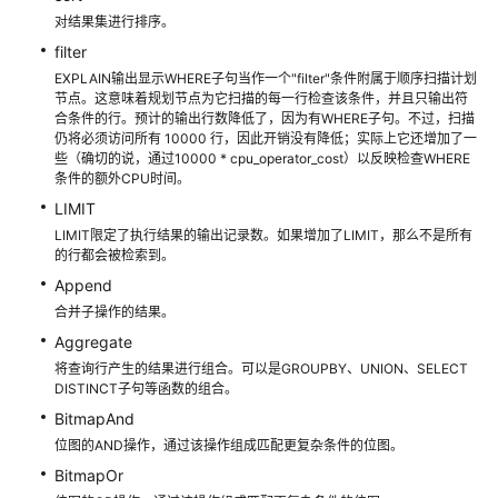
库
对结果集进行排序。
使
filter
用
EXPLAIN输出显示WHERE子句当作一个"filter"条件附属于顺序扫描计划
入
节点。这意味着规划节点为它扫描的每一行检查该条件，并且只输出符
门
合条件的行。预计的输出行数降低了，因为有WHERE子句。不过，扫描
仍将必须访问所有 10000 行，因此开销没有降低；实际上它还增加了一
些（确切的说，通过10000 * cpu_operator_cost）以反映检查WHERE
开
条件的额外CPU时间。
发
LIMIT
设
计
LIMIT限定了执行结果的输出记录数。如果增加了LIMIT，那么不是所有
的行都会被检索到。
建
议
Append
合并子操作的结果。
应
Aggregate
用
将查询行产生的结果进行组合。可以是GROUPBY、UNION、SELECT
程
DISTINCT子句等函数的组合。
序
BitmapAnd
开
位图的AND操作，通过该操作组成匹配更复杂条件的位图。
发
BitmapOr
教