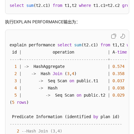
select
sum
(
t2.c1
) 
from
 t1,t2 
where
 t1.c1
=t2.c2 
group
经
验
总
执行EXPLAIN PERFORMANCE输出为：
结：
SQL
语
explain performance 
select
sum
(t2.c1) 
from
 t1,t2 
whe
句
 id 
|
             operation              
|
 A
-
time
|
 
改
----+------------------------------------+--------+-
写
规
1
|
-
>
  HashAggregate                  
|
0.574
|
则
2
|
-
>
  Hash 
Join
 (
3
,
4
)             
|
0.358
|
3
|
-
>
  Seq Scan 
on
 public.t1    
|
0.037
|
SQL
4
|
-
>
  Hash                     
|
0.038
|
调
5
|
-
>
  Seq Scan 
on
 public.t2 
|
0.029
|
优
(
5
rows
)

关
键
 Predicate Information (identified 
by
参
-----------------------------------------------
数
2
--Hash Join (3,4)
调