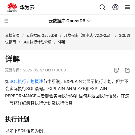
云数据库 GaussDB
文档首页
/
云数据库 GaussDB
/
开发指南（集中式_V2.0-2.x）
/
SQL调
优指南
/
SQL执行计划介绍
/
详解
最
详解
新
动
更新时间：
2025-02-27 GMT+08:00
态
如
SQL执行计划概述
节中所说，EXPLAIN会显示执行计划，但并不
服
会实际执行SQL语句。EXPLAIN ANALYZE和EXPLAIN
务
PERFORMANCE两者都会实际执行SQL语句并返回执行信息。在这
公
一节将详细解释执行计划及执行信息。
告
执行计划
产
品
以如下SQL语句为例：