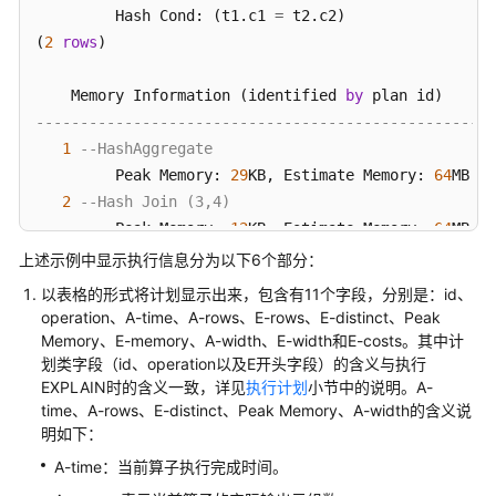
         Hash Cond: (t1.c1 
=
 t2.c2)

整
(
2
rows
)

使
用
    Memory Information (identified 
by
Plan
--------------------------------------------------
Hint
1
--HashAggregate
进
         Peak Memory: 
29
KB, Estimate Memory: 
64
MB

行
2
--Hash Join (3,4)
调
         Peak Memory: 
12
KB, Estimate Memory: 
64
MB

优
3
--Seq Scan on public.t1
上述示例中显示执行信息分为以下6个部分：
         Peak Memory: 
22
KB, Estimate Memory: 
64
MB

使
以表格的形式将计划显示出来，包含有11个字段，分别是：id、
4
--Hash
用
operation、A-time、A-rows、E-rows、E-distinct、Peak
         Peak Memory: 
264
KB

Memory、E-memory、A-width、E-width和E-costs。其中计
SQL
  Buckets: 
32768
  Batches: 
1
  Memory Usage: 
0
kB

划类字段（id、operation以及E开头字段）的含义与执行
PATCH
EXPLAIN时的含义一致，详见
执行计划
小节中的说明。A-
5
--Seq Scan on public.t2
进
time、A-rows、E-distinct、Peak Memory、A-width的含义说
行
         Peak Memory: 
22
KB, Estimate Memory: 
64
MB

明如下：
调
(
11
rows
)

优
A-time：当前算子执行完成时间。
 Targetlist Information (identified 
by