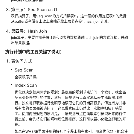
指
南
第三层：Seq Scan on t1
表扫描算子，用Seq Scan的方式扫描表t1。这一层的作用是把表t1的数据
开
从buffer或者磁盘上读上来输送给上层节点参与hash join计算。
发
第四层：Hash Join
指
join算子，主要作用是将t1表和t2表的数据通过hash join的方式连接，并输
南
出结果数据。
（分
执行计划中的主要关键字说明：
布
式
表访问方式
_V2.0-
Seq Scan
8.x）
全表顺序扫描。
Index Scan
开
优化器决定使用两步的规划：最底层的规划节点访问一个索引，找出匹
发
配索引条件的行的位置，然后上层规划节点真实地从表中抓取出那些
指
行。独立地抓取数据行比顺序地读取它们的开销高很多，但是因为并非
南
所有表的页面都被访问了，这么做实际上仍然比一次顺序扫描开销要
（集
少。使用两层规划的原因是，上层规划节点在读取索引标识出来的行位
置之前，会先将它们按照物理位置排序，这样可以最小化独立抓取的开
中
销。
式
如果在WHERE里面使用的好几个字段上都有索引，那么优化器可能会使
_V2.0-