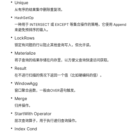
绍
Unique
从有序的结果集中删除重复项。
SQL
HashSetOp
执
一种用于 INTERSECT 或 EXCEPT 等集合操作的策略，它使用 Append
行
来避免预排序的输入。
计
LockRows
划
锁定有问题的行以阻止其他查询写入，但允许读。
概
Materialize
述
将子查询的结果存储在内存里，以方便父查询快速访问获取。
详
Result
解
在不进行扫描的情况下返回一个值（比如硬编码的值）。
WindowAgg
调
窗口聚合函数，一般由OVER语句触发。
优
Merge
流
归并操作。
程
StartWith Operator
层次查询算子，用于执行递归查询操作。
更
新
Index Cond