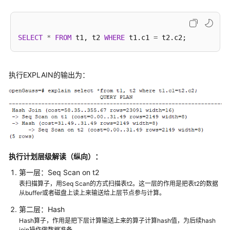
介
绍
计
SELECT
*
FROM
 t1, t2 
WHERE
 t1.c1 
=
费
说
明
执行EXPLAIN的输出为：
快
速
入
门
用
执行计划层级解读（纵向）：
户
第一层：Seq Scan on t2
指
表扫描算子，用Seq Scan的方式扫描表t2。这一层的作用是把表t2的数据
南
从buffer或者磁盘上读上来输送给上层节点参与计算。
开
第二层：Hash
发
Hash算子，作用是把下层计算输送上来的算子计算hash值，为后续hash
join操作做数据准备。