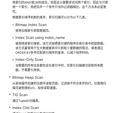
用索引的AND或OR的组合。但是这么做要求访问两个索引，因此与只使
8.x）
用一个索引，而把另外一个条件只当作过滤器相比，这个方法未必是更
优。
开
根据索引排序机制的差异，索引扫描可以分为以下几类。
发
Bitmap Index Scan
指
使用位图索引抓取数据页。
南
Index Scan using index_name
（分
使用简单索引搜索，该方式按照索引键的顺序在索引表中抓取数据。
布
该方式最常用于在大数据量表中只抓取少量数据的情况，或者通过
式
ORDER BY条件匹配索引顺序的查询，以减少排序时间。
_V2.0-
Index-Only Scan
3.x）
当需要的所有信息都包含在索引中时，仅索引扫描便可获取所有数
据，不需要引用表。
开
Bitmap Heap Scan
发
从其他操作创建的位图中读取页面，过滤掉不符合条件的行。位图堆扫
指
描可避免随机I/O，加快读取速度。
南
TID Scan
（集
中
通过TupleID扫描表。
式
Index Ctid Scan
_V2.0-