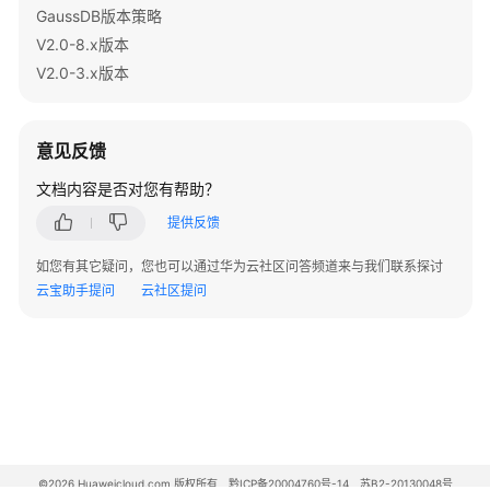
视
GaussDB版本策略
图
=
=
=
=
=
=
 Query Summary 
=
=
=
=
=
V2.0-8.x版本
----------------------------------------
V2.0-3.x版本
Schema
 Datanode executor 
start
time
: 
0.180
 ms

 Datanode executor run 
time
: 
0.590
 ms

逻
 Datanode executor 
end
time
: 
0.051
 ms

意见反馈
辑
 Planner runtime: 
0.366
 ms

复
文档内容是否对您有帮助？
 Query Id: 
844424930141239
制
提供反馈
 Total runtime: 
0.866
 ms

(
6
rows
)
物
如您有其它疑问，您也可以通过华为云社区问答频道来与我们联系探讨
化
云宝助手提问
云社区提问
视
图
错
误
日
志
信
©2026 Huaweicloud.com 版权所有
黔ICP备20004760号-14
苏B2-20130048号