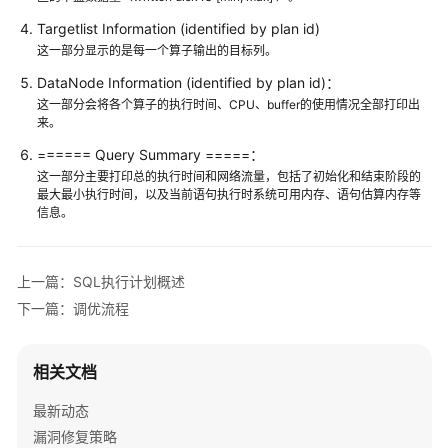
         (Buffers: shared hit
=
2
)

义
Targetlist Information (identified by plan id)
         (CPU: ex c
/
r
=
0
, ex 
row
=
0
, ex cyc
=
527797
, in
函
这一部分显示的是每一个算子输出的目标列。
2
--Hash Join (3,4)
数
         (actual 
time
=
0.358
.
.0
.358
rows
=
0
 loops
=
1
)

DataNode Information (identified by plan id)：
         (Buffers: shared hit
=
2
)

存
这一部分会将各个算子的执行时间、CPU、buffer的使用情况全部打印出
来。
储
         (CPU: ex c
/
r
=
-8385141375712241
, ex 
row
=
1
, e
过
3
--Seq Scan on public.t1
====== Query Summary =====：
程
         (actual 
time
=
0.037
.
.0
.037
rows
=
1
 loops
=
1
)

这一部分主要打印总的执行时间和网络流量，包括了初始化和结束阶段的
最大最小执行时间，以及当前语句执行时系统可用内存、语句估算内存等
         (Buffers: shared hit
=
1
)

信息。
自
         (CPU: ex c
/
r
=
8385141375728512
, ex 
row
=
1
, ex
治
4
--Hash
事
         (actual 
time
=
0.038
.
.0
.038
rows
=
0
 loops
=
1
)

上一篇：SQL执行计划概述
务
         (Buffers: shared hit
=
1
)

下一篇：调优流程
         (CPU: ex c
/
r
=
0
, ex 
row
=
0
, ex cyc
=
-251554241
系
5
--Seq Scan on public.t2
统
         (actual 
time
=
0.019
.
.0
.029
rows
=
30
 loops
=
1
)

相关文档
表
         (Buffers: shared hit
=
1
)

和
最新动态
         (CPU: ex c
/
r
=
8664646089070478
, ex 
row
=
30
, e
系
漏洞修复策略
统
(
20
rows
)
