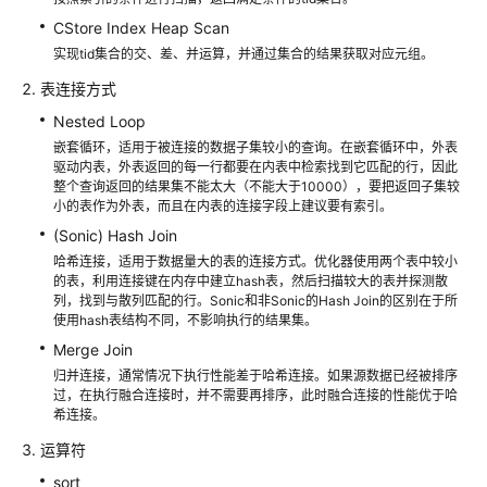
2.x）
CStore Index Heap Scan
实现tid集合的交、差、并运算，并通过集合的结果获取对应元组。
数
据
表连接方式
库
Nested Loop
系
嵌套循环，适用于被连接的数据子集较小的查询。在嵌套循环中，外表
统
驱动内表，外表返回的每一行都要在内表中检索找到它匹配的行，因此
概
整个查询返回的结果集不能太大（不能大于10000），要把返回子集较
述
小的表作为外表，而且在内表的连接字段上建议要有索引。
(Sonic) Hash Join
管
哈希连接，适用于数据量大的表的连接方式。优化器使用两个表中较小
理
的表，利用连接键在内存中建立hash表，然后扫描较大的表并探测散
列，找到与散列匹配的行。Sonic和非Sonic的Hash Join的区别在于所
数
使用hash表结构不同，不影响执行的结果集。
据
Merge Join
库
安
归并连接，通常情况下执行性能差于哈希连接。如果源数据已经被排序
过，在执行融合连接时，并不需要再排序，此时融合连接的性能优于哈
全
希连接。
运算符
数
据
sort