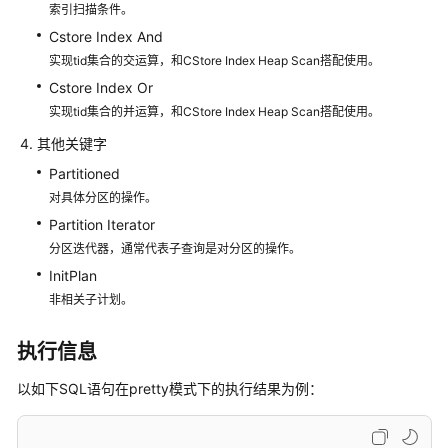
统
索引扫描条件。
计
Cstore Index And
信
实现tid集合的交运算，和CStore Index Heap Scan搭配使用。
息
Cstore Index Or
实现tid集合的并运算，和CStore Index Heap Scan搭配使用。
审
视
其他关键字
和
Partitioned
修
对具体分区的操作。
改
Partition Iterator
表
定
分区迭代器，通常代表子查询是对分区的操作。
义
InitPlan
非相关子计划。
典
型
执行信息
SQL
调
以如下SQL语句在pretty模式下的执行结果为例：
优
点