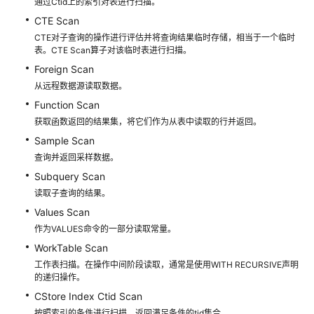
通过Ctid上的索引对表进行扫描。
3.x）
CTE Scan
CTE对子查询的操作进行评估并将查询结果临时存储，相当于一个临时
开
表。CTE Scan算子对该临时表进行扫描。
发
Foreign Scan
指
从远程数据源读取数据。
南
Function Scan
（分
布
获取函数返回的结果集，将它们作为从表中读取的行并返回。
式
Sample Scan
_V2.0-
查询并返回采样数据。
2.x）
Subquery Scan
读取子查询的结果。
开
Values Scan
发
作为VALUES命令的一部分读取常量。
指
南
WorkTable Scan
（集
工作表扫描。在操作中间阶段读取，通常是使用WITH RECURSIVE声明
中
的递归操作。
式
CStore Index Ctid Scan
_V2.0-
按照索引的条件进行扫描，返回满足条件的tid集合。