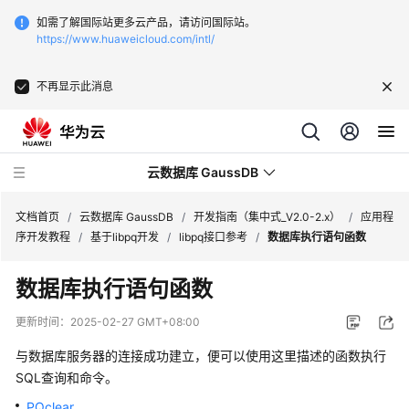
如需了解国际站更多云产品，请访问国际站。
https://www.huaweicloud.com/intl/
不再显示此消息
云数据库 GaussDB
文档首页
/
云数据库 GaussDB
/
开发指南（集中式_V2.0-2.x）
/
应用程
序开发教程
/
基于libpq开发
/
libpq接口参考
/
数据库执行语句函数
最
数据库执行语句函数
新
动
更新时间：
2025-02-27 GMT+08:00
态
与数据库服务器的连接成功建立，便可以使用这里描述的函数执行
服
SQL查询和命令。
务
PQclear