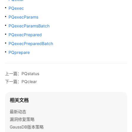
公
PQexec
告
PQexecParams
产
PQexecParamsBatch
品
PQexecPrepared
介
绍
PQexecPreparedBatch
PQprepare
计
费
说
上一篇：PQstatus
明
下一篇：PQclear
快
速
相关文档
入
门
最新动态
漏洞修复策略
用
GaussDB版本策略
户