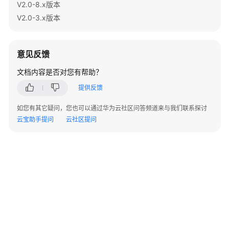
V2.0-8.x版本
指
南
V2.0-3.x版本
开
发
意见反馈
指
文档内容是否对您有帮助？
南
提供反馈
开
发
如您有其它疑问，您也可以通过华为云社区问答频道来与我们联系探讨
指
云宝助手提问
云社区提问
南
（分
布
式
_V2.0-
10.x）
开
发