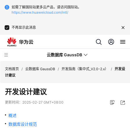
如需了解国际站更多云产品，请访问国际站。
https://www.huaweicloud.com/intl/
不再显示此消息
云数据库 GaussDB
文档首页
/
云数据库 GaussDB
/
开发指南（集中式_V2.0-2.x）
/
开发设
计建议
最
开发设计建议
新
动
更新时间：
2025-02-27 GMT+08:00
态
概述
服
数据库设计规范
务