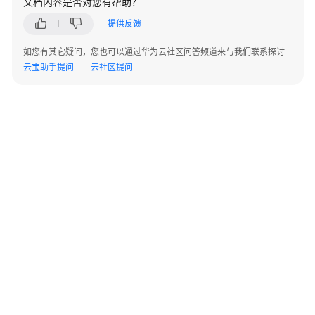
文档内容是否对您有帮助？
指
南
提供反馈
如您有其它疑问，您也可以通过华为云社区问答频道来与我们联系探讨
开
云宝助手提问
云社区提问
发
指
南
开
发
指
南
（分
布
式
_V2.0-
10.x）
©2026 Huaweicloud.com 版权所有
黔ICP备20004760号-14
苏B2-20130048号
A2.B1.B2-20070312
开
增值电信业务经营许可证：B1.B2-20200593 | 代理域名注册服务机构：新网、西数
发
电子营业执照
贵公网安备 52990002000093号