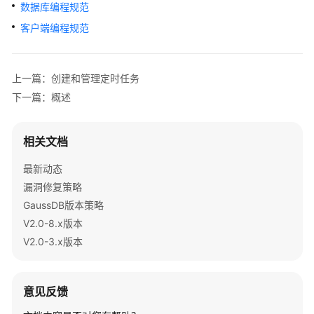
公
数据库编程规范
告
客户端编程规范
产
品
上一篇：创建和管理定时任务
介
下一篇：概述
绍
计
相关文档
费
说
最新动态
明
漏洞修复策略
GaussDB版本策略
快
V2.0-8.x版本
速
V2.0-3.x版本
入
门
用
意见反馈
户