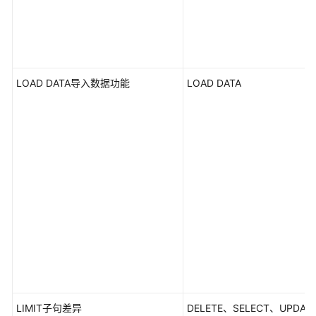
性
能
白
皮
LOAD DATA导入数据功能
LOAD DATA
书
API
参
考
SDK
参
考
场
景
代
码
示
LIMIT子句差异
DELETE、SELECT、UPDAT