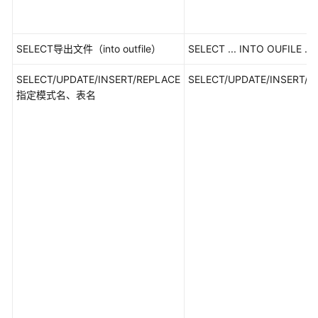
SQL
SELECT导出文件（into outfile）
SELECT ... INTO OUFILE ...
关
SELECT/UPDATE/INSERT/REPLACE
键
SELECT/UPDATE/INSERT/R
指定模式名、表名
字
标
识
符
DDL
DML
DCL
其
他