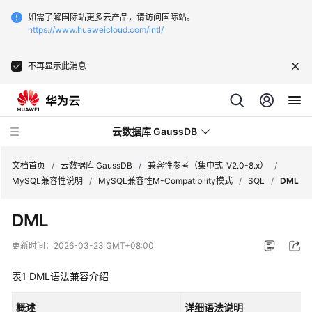
如需了解国际站更多云产品，请访问国际站。
https://www.huaweicloud.com/intl/
不再显示此消息
云数据库 GaussDB
文档首页
/
云数据库 GaussDB
/
兼容性参考（集中式_V2.0-8.x）
/
MySQL兼容性说明
/
MySQL兼容性M-Compatibility模式
/
SQL
/
DML
最
DML
新
动
更新时间：
2026-03-23 GMT+08:00
态
表1
DML语法兼容介绍
服
务
概述
详细语法说明