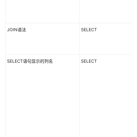
中
式
_V2.0-
8.x）
JOIN语法
SELECT
GaussDB
数
据
库
SELECT语句显示的列名
SELECT
兼
容
性
概
述
Oracle
兼
容
性
说