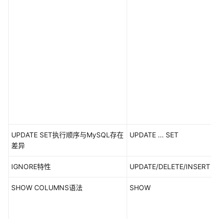
责
任
共
担
云
服
务
等
级
协
UPDATE SET执行顺序与MySQL存在
UPDATE ... SET
议
差异
（SLA）
IGNORE特性
UPDATE/DELETE/INSERT
白
皮
SHOW COLUMNS语法
SHOW
书
资
源