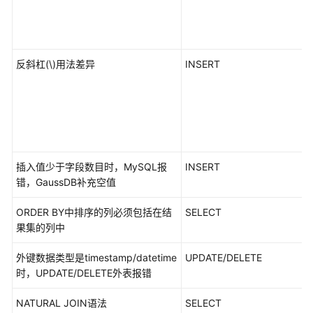
例
常
见
反斜杠(\)用法差异
INSERT
问
题
视
频
帮
助
插入值少于字段数目时，MySQL报
INSERT
错，GaussDB补充空值
特
性
ORDER BY中排序的列必须包括在结
SELECT
指
果集的列中
南
外键数据类型是timestamp/datetime
UPDATE/DELETE
时，UPDATE/DELETE外表报错
兼
容
NATURAL JOIN语法
SELECT
性