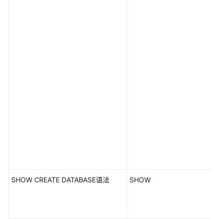
支
持
区
域
系
统
权
限
SHOW CREATE DATABASE语法
SHOW