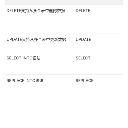
公
告
DELETE支持从多个表中删除数据
DELETE
产
品
介
UPDATE支持从多个表中更新数据
UPDATE
绍
计
SELECT INTO语法
SELECT
费
说
明
REPLACE INTO语法
REPLACE
快
速
入
门
用
户