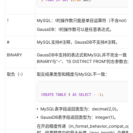
2
rows
in
set
 (
0.00
 sec)
操
作
符
！
MySQL：!的操作数只能是单目运算符（不含not
GaussDB：!的操作数可以是任意表达式。
字
符
#
MySQL支持#注释，GaussDB不支持#注释。
集
BINARY
GaussDB中支持的表达式和MySQL并不完全一致（包括
排
BINARY与“~”、“IS DISTINCT FROM”的左参
序
规
取负（-）
取反结果类型和精度与MySQL不一致：
则
事
CREATE
TABLE
 t 
AS
SELECT
-
-1
;
务
MySQL表字段返回类型为：decimal(2,0)。
SQL
GaussDB表字段返回类型为：integer(1)。
驱
在开启精度传递（m_format_behavior_compat
动
时，结果精度中的最大长度（max_length）会根