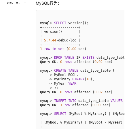
>=、=、!=
MySQL行为：
mysql
>
SELECT
+
------------------+
|
 version()        
|
+
------------------+
|
5.7
.44
-
debug
-
log 
|
+
------------------+
1
row
in
set
 (
0.00
 sec)

mysql
>
DROP
TABLE
 IF 
EXISTS
 data_type_table;

Query OK, 
0
rows
 affected (
0.02
 sec)

mysql
>
CREATE
TABLE
 data_type_table (

-
>
 MyBool BOOL,

-
>
 MyBinary 
BINARY
(
10
),

-
>
 MyYear 
YEAR
-
>
 );

Query OK, 
0
rows
 affected (
0.02
 sec)

mysql
>
INSERT
INTO
 data_type_table 
VALUES
 (
T
Query OK, 
1
row
 affected (
0.00
 sec)

mysql
>
SELECT
 (MyBool 
%
 MyBinary) 
|
 (MyBool 
+
-----------------------------------------+
|
 (MyBool 
%
 MyBinary) 
|
 (MyBool 
-
 MyYear) 
|
+
-----------------------------------------+