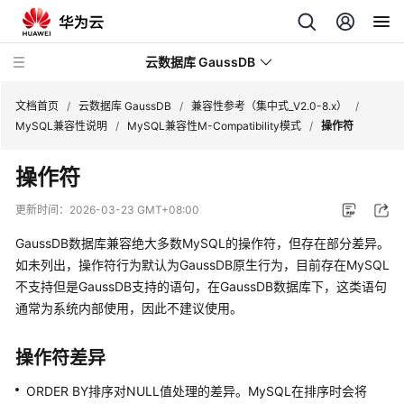
云数据库 GaussDB
文档首页
/
云数据库 GaussDB
/
兼容性参考（集中式_V2.0-8.x）
/
MySQL兼容性说明
/
MySQL兼容性M-Compatibility模式
/
操作符
最
操作符
新
动
更新时间：
2026-03-23 GMT+08:00
态
GaussDB数据库兼容绝大多数MySQL的操作符，但存在部分差异。
服
如未列出，操作符行为默认为GaussDB原生行为，目前存在MySQL
务
不支持但是GaussDB支持的语句，在GaussDB数据库下，这类语句
公
通常为系统内部使用，因此不建议使用。
告
操作符差异
产
品
ORDER BY排序对NULL值处理的差异。MySQL在排序时会将