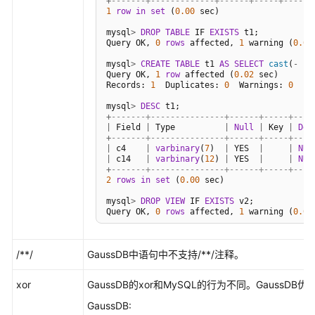
+
-------+-------------+------+-----+------
源
1
row
in
set
 (
0.00
 sec)

mysql
>
DROP
TABLE
 IF 
EXISTS
 t1;

支
Query OK, 
0
rows
 affected, 
1
 warning (
0.00
持
mysql
>
CREATE
TABLE
 t1 
AS
SELECT
cast
(
-
-4
区
Query OK, 
1
row
 affected (
0.02
 sec)

域
Records: 
1
  Duplicates: 
0
  Warnings: 
0
mysql
>
DESC
系
+
-------+---------------+------+-----+----
|
 Field 
|
 Type          
|
Null
|
 Key 
|
Def
统
+
-------+---------------+------+-----+----
权
|
 c4    
|
varbinary
(
7
)  
|
 YES  
|
|
NUL
|
 c14   
|
varbinary
(
12
) 
|
 YES  
|
|
NUL
限
+
-------+---------------+------+-----+----
2
rows
in
set
 (
0.00
 sec)

mysql
>
DROP
VIEW
 IF 
EXISTS
 v2;

Query OK, 
0
rows
 affected, 
1
 warning (
0.00
mysql
>
CREATE
VIEW
 v2 
AS
SELECT
cast
(
-
-4.
Query OK, 
0
rows
 affected (
0.03
 sec)

/**/
GaussDB中语句中不支持/**/注释。
mysql
>
DESC
+
-------+---------------+------+-----+----
xor
GaussDB的xor和MySQL的行为不同。Gaus
|
 Field 
|
 Type          
|
Null
|
 Key 
|
Def
+
-------+---------------+------+-----+----
GaussDB:
|
 c4    
|
varbinary
(
7
)  
|
 YES  
|
|
NUL