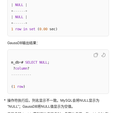
指
|
NULL
|
南
+
------+
|
NULL
|
调
优
+
------+
指
1
row
in
set
 (
0.00
 sec)
南
GaussDB输出结果：
参
考
m_db
=
# 
SELECT
NULL
;

最
佳
 ?
column
实
----------
践
(
1
row
)
性
能
操作符执行后，列名显示不一致。MySQL会将NULL显示为
白
“NULL”；GaussDB将NULL值显示为空值。
皮