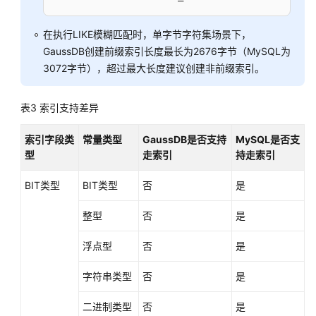
在执行LIKE模糊匹配时，单字节字符集场景下，
GaussDB创建前缀索引长度最长为2676字节（MySQL为
3072字节），超过最大长度建议创建非前缀索引。
表3
索引支持差异
索引字段类
常量类型
GaussDB是否支持
MySQL是否支
型
走索引
持走索引
BIT类型
BIT类型
否
是
整型
否
是
浮点型
否
是
字符串类型
否
是
二进制类型
否
是