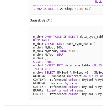
|
NULL
|
+
-----------------------------------------+
1
row
in
set
, 
2
 warnings (
0.00
GaussDB行为：
m_db
=
# 
DROP
TABLE
 IF 
EXISTS
DROP
TABLE
m_db
=
# 
CREATE
TABLE
 data_type_table (

m_db(# MyBool BOOL,

m_db(# MyBinary 
BINARY
(
10
),

m_db(# MyYear 
YEAR
CREATE
TABLE
m_db
=
# 
INSERT
INTO
 data_type_table 
VALUES
 (
T
INSERT
0
1
m_db
=
# 
SELECT
 (MyBool 
%
 MyBinary) 
|
 (MyBool 
WARNING:  Truncated incorrect 
double
value
: 
CONTEXT:  referenced 
column
: (MyBool 
%
 MyBin
WARNING:  division 
by
 zero

CONTEXT:  referenced 
column
: (MyBool 
%
 MyBin
ERROR:  
Bigint
is
out
of
 range.

CONTEXT:  referenced 
column
: (MyBool 
%
 MyBin