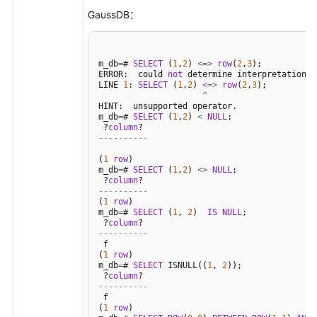
题
GaussDB：
视
频
帮
m_db
=
# 
SELECT
 (
1
,
2
) 
<=>
row
(
2
,
3
);

ERROR:  could 
not
 determine interpretation 
o
助
LINE 
1
: 
SELECT
 (
1
,
2
) 
<=>
row
(
2
,
3
);

^
HINT:  unsupported operator.

特
m_db
=
# 
SELECT
 (
1
,
2
) 
<
NULL
;

性
 ?
column
----------
指
南
(
1
row
)

m_db
=
# 
SELECT
 (
1
,
2
) 
<>
NULL
;

 ?
column
兼
----------
(
1
row
)

容
m_db
=
# 
SELECT
 (
1
, 
2
)  
IS
NULL
;

性
 ?
column
----------
参
 f

考
(
1
row
)

m_db
=
# 
SELECT
 ISNULL((
1
, 
2
));

 ?
column
兼
----------
 f

容
(
1
row
)
