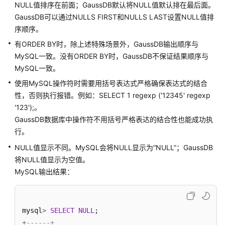
介
NULL值排序在前面；GaussDB默认将NULL值默认排在最后面。
绍
GaussDB可以通过NULLS FIRST和NULLS LAST设置NULL值排
序顺序。
计
有ORDER BY时，除上述特殊场景外，GaussDB输出顺序与
费
MySQL一致。没有ORDER BY时，GaussDB不保证结果顺序与
说
明
MySQL一致。
使用MySQL操作符时需要用括号表达式严格确保表达式的结合
快
性，否则执行报错。例如：SELECT 1 regexp ('12345' regexp
速
'123');。
入
GaussDB数据库中操作符不用括号严格表达的结合性也能成功执
门
行。
用
NULL值显示不同。MySQL会将NULL显示为“NULL”；GaussDB
户
将NULL值显示为空值。
指
MySQL输出结果：
南
开
mysql
>
SELECT
NULL
发
+
------+