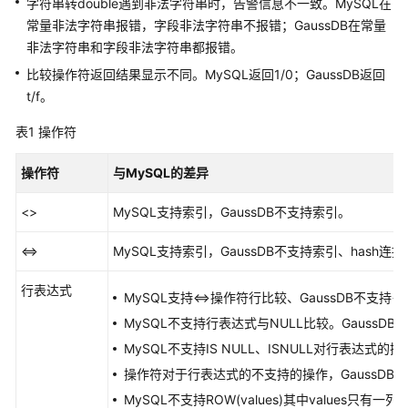
书
字符串转double遇到非法字符串时，告警信息不一致。MySQL在
常量非法字符串报错，字段非法字符串不报错；GaussDB在常量
API
非法字符串和字段非法字符串都报错。
参
比较操作符返回结果显示不同。MySQL返回1/0；GaussDB返回
考
t/f。
SDK
表1
操作符
参
考
操作符
与MySQL的差异
场
<>
MySQL支持索引，GaussDB不支持索引。
景
代
<=>
MySQL支持索引，GaussDB不支持索引、hash连
码
示
行表达式
MySQL支持<=>操作符行比较、GaussDB不支持<
例
MySQL不支持行表达式与NULL比较。GaussD
常
MySQL不支持IS NULL、ISNULL对行表达式的操
见
操作符对于行表达式的不支持的操作，GaussDB错
问
MySQL不支持ROW(values)其中values只有一