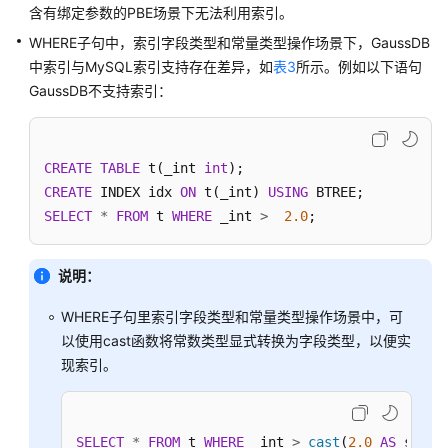
含有绑定参数的PBE场景下无法利用索引。
WHERE子句中，索引字段类型和常量类型操作场景下，GaussDB
中索引与MySQL索引支持存在差异，如
表3
所示。例如以下语句
GaussDB不支持索引：
CREATE
TABLE
 t(_int 
int
CREATE
 INDEX idx 
ON
 t(_int) 
USING
SELECT
*
FROM
 t 
WHERE
 _int 
>
2.0
;
说明：
WHERE子句里索引字段类型和常量类型操作场景中，可
以使用cast函数将常数类型显式转换为字段类型，以便实
现索引。
SELECT
*
FROM
 t 
WHERE
 _int 
>
cast
(
2.0
AS
 signe