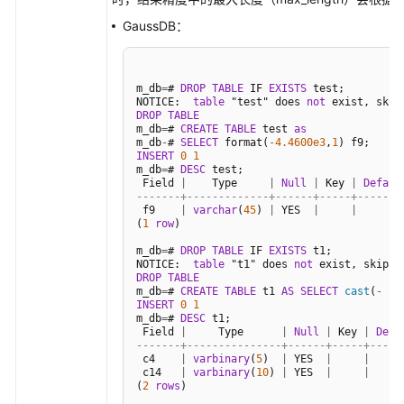
GaussDB：
工
具
参
m_db
=
# 
DROP
TABLE
 IF 
EXISTS
 test;

考
NOTICE:  
table
 "test" does 
not
DROP
TABLE
m_db
=
# 
CREATE
TABLE
 test 
as
文
m_db
-
# 
SELECT
 format(
-4.4600e3
,
1
档
INSERT
0
1
m_db
=
# 
DESC
 test;

下
 Field 
|
    Type     
|
Null
|
 Key 
|
Defaul
载
-------+-------------+------+-----+-------
 f9    
|
varchar
(
45
) 
|
 YES  
|
|
(
1
row
)

通
m_db
=
# 
DROP
TABLE
 IF 
EXISTS
 t1;

NOTICE:  
table
 "t1" does 
not
用
DROP
TABLE
参
m_db
=
# 
CREATE
TABLE
 t1 
AS
SELECT
cast
(
-
-4
INSERT
0
1
考
m_db
=
# 
DESC
 t1;

 Field 
|
     Type      
|
Null
|
 Key 
|
Defa
-------+---------------+------+-----+-----
产
 c4    
|
varbinary
(
5
)  
|
 YES  
|
|
品
 c14   
|
varbinary
(
10
) 
|
 YES  
|
|
(
2
rows
)

术