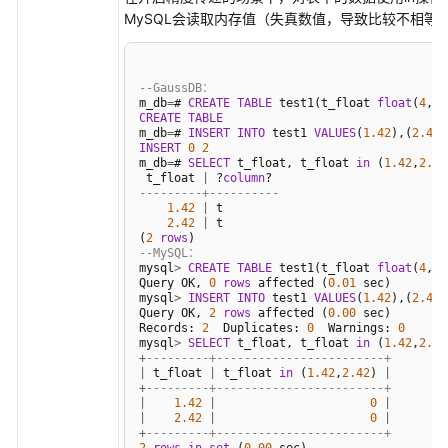
MySQL会读取内存值（失真数值，导致比较不相等
MySQL
兼
容
--GaussDB：
性
m_db
=
# 
CREATE
TABLE
 test1(t_float 
float
(
4
,
2
CREATE
TABLE
M-
m_db
=
# 
INSERT
INTO
 test1 
VALUES
(
1.42
),(
2.42
Compatibility
INSERT
0
2
m_db
=
# 
SELECT
 t_float, t_float 
in
 (
1.42
,
2.42
模
 t_float 
|
 ?
column
式
---------+----------
1.42
|
 t

2.42
|
 t

数
(
2
rows
--MySQL：
据
mysql
>
CREATE
TABLE
 test1(t_float 
float
(
4
,
2
)
类
Query OK, 
0
rows
 affected (
0.01
 sec)

mysql
>
INSERT
INTO
 test1 
VALUES
(
1.42
),(
2.42
)
型
Query OK, 
2
rows
 affected (
0.00
 sec)

Records: 
2
  Duplicates: 
0
  Warnings: 
0
mysql
>
SELECT
 t_float, t_float 
in
 (
1.42
,
2.42
系
+
---------+------------------------+
统
|
 t_float 
|
 t_float 
in
 (
1.42
,
2.42
) 
|
+
---------+------------------------+
函
|
1.42
|
0
|
数
|
2.42
|
0
|
+
---------+------------------------+