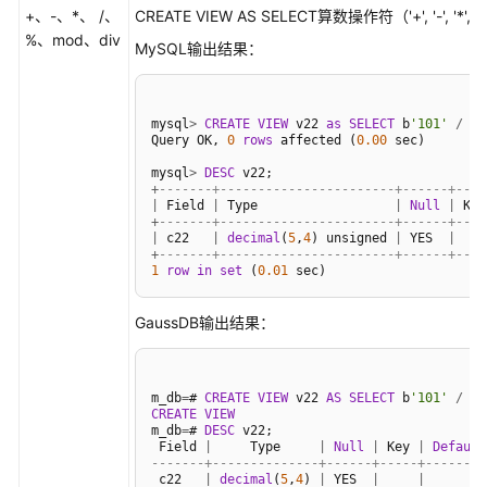
+、-、*、 /、
CREATE VIEW AS SELECT算数操作符（'+', '-', '*
%、mod、div
MySQL输出结果：
mysql
>
CREATE
VIEW
 v22 
as
SELECT
 b
'101'
/
 b
'
Query OK, 
0
rows
 affected (
0.00
 sec)

mysql
>
DESC
+
-------+-----------------------+------+----
|
 Field 
|
 Type                  
|
Null
|
 Key
+
-------+-----------------------+------+----
|
 c22   
|
decimal
(
5
,
4
) unsigned 
|
 YES  
|
+
-------+-----------------------+------+----
1
row
in
set
 (
0.01
GaussDB输出结果：
m_db
=
# 
CREATE
VIEW
 v22 
AS
SELECT
 b
'101'
/
 b
'
CREATE
VIEW
m_db
=
# 
DESC
 v22;

 Field 
|
     Type     
|
Null
|
 Key 
|
Default
-------+--------------+------+-----+--------
 c22   
|
decimal
(
5
,
4
) 
|
 YES  
|
|