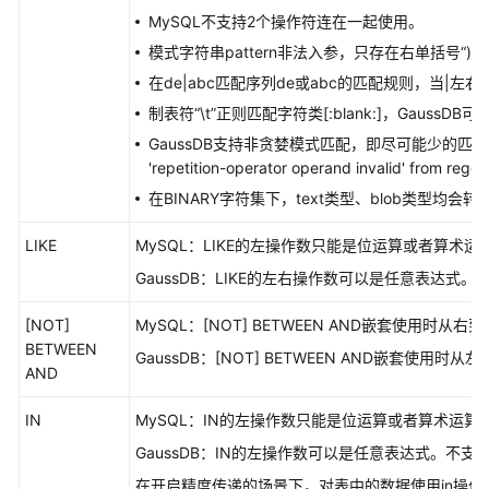
说
MySQL不支持2个操作符连在一起使用。
明
模式字符串pattern非法入参，只存在右单括号“)”时，
在de|abc匹配序列de或abc的匹配规则，当|左右存
MySQL
制表符“\t”正则匹配字符类[:blank:]，GaussDB
数
据
GaussDB支持非贪婪模式匹配，即尽可能少的匹配字符，在部
库
'repetition-operator operand invalid' fr
兼
在BINARY字符集下，text类型、blob类型均会
容
性
LIKE
MySQL：LIKE的左操作数只能是位运算或者算术
概
GaussDB：LIKE的左右操作数可以是任意表达式。
述
[NOT]
MySQL：[NOT] BETWEEN AND嵌套使用时
MySQL
BETWEEN
兼
GaussDB：[NOT] BETWEEN AND嵌套使用
AND
容
性
IN
MySQL：IN的左操作数只能是位运算或者算术运
B
GaussDB：IN的左操作数可以是任意表达式。不支持ROW
模
式
在开启精度传递的场景下，对表中的数据使用in操作符时，若