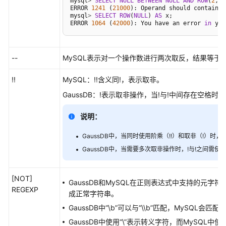
mysql
>
SELECT
NULL
BETWEEN
NULL
AND
ROW
(
2
,
2
)
ERROR 
1241
 (
21000
): Operand should contain 
1
数
mysql
>
SELECT
ROW
(
NULL
) 
AS
 x;

据
ERROR 
1064
 (
42000
): You have an error 
in
 you
库
兼
容
--
MySQL表示对一个操作数进行两次取反，结果等于原
性
概
!!
MySQL：!!含义同!，表示取非。
述
GaussDB：!表示取非操作，当!与!中间存在空格时
Oracle
说明：
兼
容
GaussDB中，当同时使用阶乘（!!）和取非（!）时
性
GaussDB中，当需要多次取非操作时，!与!之间需使
说
明
[NOT]
GaussDB和MySQL在正则表达式中支持的元字符
REGEXP
MySQL
成正常字符串。
兼
GaussDB中“\b”可以与“\\b”匹配，MySQL会匹配
容
GaussDB中使用“\”表示转义字符，而MySQL中使用“
性