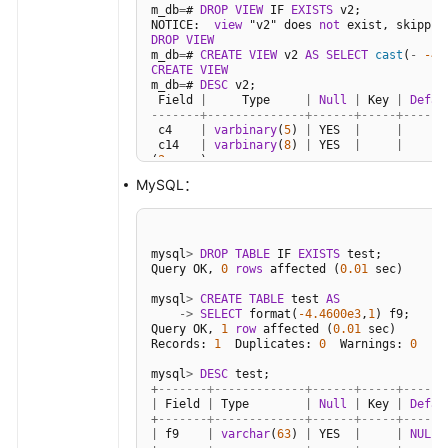
语
m_db
=
# 
DROP
VIEW
 IF 
EXISTS
 v2;

NOTICE:  
view
 "v2" does 
not
DROP
VIEW
责
m_db
=
# 
CREATE
VIEW
 v2 
AS
SELECT
cast
(
-
-4.
CREATE
VIEW
任
m_db
=
# 
DESC
 v2;

共
 Field 
|
     Type     
|
Null
|
 Key 
|
Defau
-------+--------------+------+-----+------
担
 c4    
|
varbinary
(
5
) 
|
 YES  
|
|
 c14   
|
varbinary
(
8
) 
|
 YES  
|
|
(
2
rows
)
云
MySQL：
服
务
等
级
mysql
>
DROP
TABLE
 IF 
EXISTS
 test;

Query OK, 
0
rows
 affected (
0.01
 sec)

协
议
mysql
>
CREATE
TABLE
 test 
AS
-
>
SELECT
 format(
-4.4600e3
,
1
) f9;

（SLA）
Query OK, 
1
row
 affected (
0.01
 sec)

Records: 
1
  Duplicates: 
0
  Warnings: 
0
白
mysql
>
DESC
皮
+
-------+-------------+------+-----+------
|
 Field 
|
 Type        
|
Null
|
 Key 
|
Defau
书
+
-------+-------------+------+-----+------
资
|
 f9    
|
varchar
(
63
) 
|
 YES  
|
|
NULL