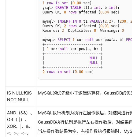
1
row
in
set
 (
0.00
 sec)

ysql
>
CREATE
TABLE
 t1(a 
int
, b 
int
);

Query OK, 
0
rows
 affected (
0.04
 sec)

mysql
>
INSERT
INTO
 t1 
VALUES
(
2
,
2
), (
200
, 
200
Query OK, 
2
rows
 affected (
0.01
 sec)

Records: 
2
  Duplicates: 
0
  Warnings: 
0
mysql
>
SELECT
1
 xor 
null
 xor pow(a, b) 
FROM
+
--------------------------+
|
1
 xor 
null
 xor pow(a, b) 
|
+
--------------------------+
|
NULL
|
|
NULL
|
+
--------------------------+
2
rows
in
set
 (
0.00
 sec)
IS NULL和IS
MySQL的优先级小于逻辑运算符，GaussDB的优
NOT NULL
AND（&&）、
MySQL执行机制为执行左操作数后，对结果进行
OR（||）、
GaussDB执行机制是执行左右操作数后，对结果再
XOR、|、&、
当左操作数结果为空，右操作数执行报错时，MySQL
<、>、<=、