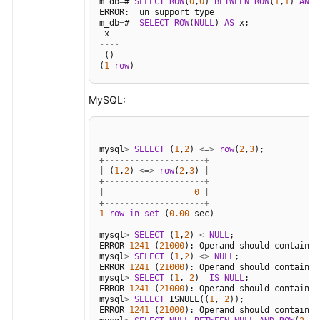
性
m_db
=
# 
SELECT
ROW
(
0
,
0
) 
BETWEEN
ROW
(
1
,
1
) 
AND
ERROR:  un support type

参
m_db
=
#  
SELECT
ROW
(
NULL
) 
AS
 x;

考
----
（分
 ()

布
(
1
row
)
式
_V2.0-
MySQL:
8.x）
兼
mysql
>
SELECT
 (
1
,
2
) 
<=>
row
(
2
,
3
容
+
--------------------+
|
 (
1
,
2
) 
<=>
row
(
2
,
3
) 
|
性
+
--------------------+
参
|
0
|
+
--------------------+
考
1
row
in
set
 (
0.00
 sec)

（集
mysql
>
SELECT
 (
1
,
2
) 
<
NULL
;

中
ERROR 
1241
 (
21000
): Operand should contain 
2
式
mysql
>
SELECT
 (
1
,
2
) 
<>
NULL
;

ERROR 
1241
 (
21000
): Operand should contain 
2
_V2.0-
mysql
>
SELECT
 (
1
, 
2
)  
IS
NULL
;

8.x）
ERROR 
1241
 (
21000
): Operand should contain 
1
mysql
>
SELECT
 ISNULL((
1
, 
2
));

ERROR 
1241
 (
21000
): Operand should contain 
1
GaussDB