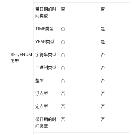
带日期的时
否
否
间类型
TIME类型
否
是
YEAR类型
否
是
SET/ENUM
字符串类型
否
否
类型
二进制类型
否
否
整型
否
否
浮点型
否
否
定点型
否
否
带日期的时
否
否
间类型