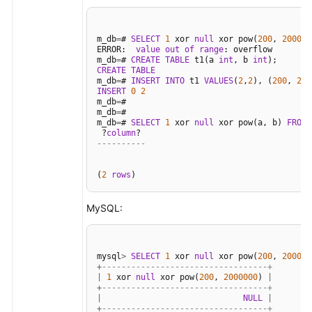
|
 c14   
|
varbinary
(
10
) 
|
 YES  
|
|
NUL
+
-------+---------------+------+-----+----
2
rows
in
set
 (
0.00
 sec)
m_db
=
# 
SELECT
1
 xor 
null
 xor pow(
200
, 
200000
ERROR:  
value
out
of
range
: overflow

m_db
=
# 
CREATE
TABLE
 t1(a 
int
, b 
int
CREATE
TABLE
m_db
=
# 
INSERT
INTO
 t1 
VALUES
(
2
,
2
), (
200
, 
200
INSERT
0
2
m_db
=
#

m_db
=
#

m_db
=
# 
SELECT
1
 xor 
null
 xor pow(a, b) 
FROM
 
 ?
column
----------
(
2
rows
)
MySQL:
mysql
>
SELECT
1
 xor 
null
 xor pow(
200
, 
200000
+
----------------------------------+
|
1
 xor 
null
 xor pow(
200
, 
2000000
) 
|
+
----------------------------------+
|
NULL
|
+
----------------------------------+