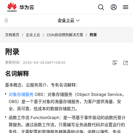
企业上云
文档首页
/
企业上云
/
CDN自动预热解决方案
/
附录
附录
SAP
监
更新时间：
2024-04-29 GMT+08:00
控
名词解释
CDN
基本概念、云服务简介、专有名词解释：
下
载
对象存储服务
OBS：对象存储服务（Object Storage Service，
加
OBS）是一个基于对象的海量存储服务，为客户提供海量、安
速
全、高可靠、低成本的数据存储能力。
函数工作流 FunctionGraph：是一项基于事件驱动的函数托管计
全
算服务。通过函数工作流，只需编写业务函数代码并设置运行的
球
条件，无需配置和管理服务器等基础设施，函数以弹性、免运