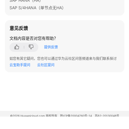
SAP HANA（HA）
库
SAP S/4HANA（单节点无HA）
上
云
意见反馈
应
用
文档内容是否对您有帮助？
容
提供反馈
器
化
如您有其它疑问，您也可以通过华为云社区问答频道来与我们联系探讨
上
云宝助手提问
云社区提问
云
Linux
服
务
器
迁
移
©2026 Huaweicloud.com 版权所有
黔ICP备20004760号-14
苏B2-20130048号
上
A2.B1.B2-20070312
增值电信业务经营许可证：B1.B2-20200593 | 代理域名注册服务机构：新网、西数
云