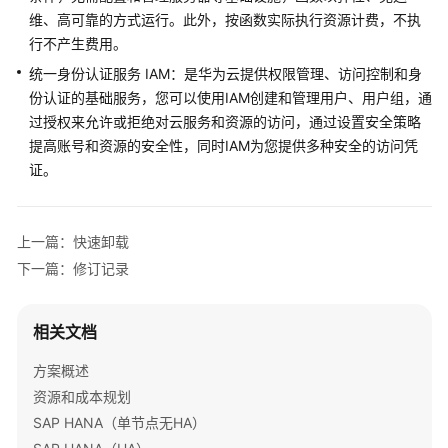
数
维、高可靠的方式运行。此外，按函数实际执行资源计费，不执
据
行不产生费用。
传
输
统一身份认证服务 IAM：是华为云提供权限管理、访问控制和身
加
份认证的基础服务，您可以使用IAM创建和管理用户、用户组，通
速
过授权来允许或拒绝对云服务和资源的访问，通过设置安全策略
提高账号和资源的安全性，同时IAM为您提供多种安全的访问凭
高
证。
可
用
网
上一篇：快速卸载
站
架
下一篇：修订记录
构
云
相关文档
化
方案概述
核
资源和成本规划
心
SAP HANA（单节点无HA）
数
据