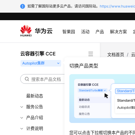
如需了解国际站更多云产品，请访问国际站。
https://www.huaweic
智果园
活动
产品
解决方案
云容器引擎 CCE
文档首页
/
云
弹性伸缩现象
切换产品类型
容器
最新动态
更新时间
服务公告
问题现
产品介绍
容器监控的
计费说明
设置缩容阈
您可以点击下拉框切换本产品的不