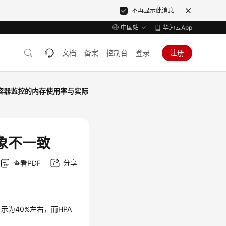
不再显示此消息
中国站
华为云App
文档
备案
控制台
登录
注册
容器监控的内存使用率与实际
象不一致
分享
查看PDF
为40%左右，而HPA
。