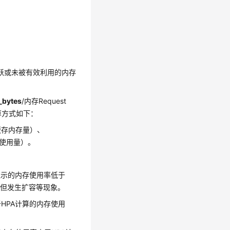
：
并不活跃或未被有效利用的内存
_bytes
/内存Request
的计算方式如下：
e（缓存内存量）、
内存使用量）。
显示的内存使用率低于
值但发生扩容等现象。
HPA计算的内存使用