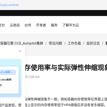
loud.com/intl/
定价
云商店
伙伴
开发者
服务
了解华为云
容器引擎 CCE_Autopilot集群
/
常见问题
/
工作负载
/
监控日志
/
不一致
监控的内存使用率与实际弹性伸缩现
：
2025-05-29 GMT+08:00
象
内存使用率与实际弹性伸缩现象不一致，例如容器内存使用率在界面上显示
值为70%，但界面上显示的内存使用率低于HPA阈值后并没有发生缩容
同产品类型，帮