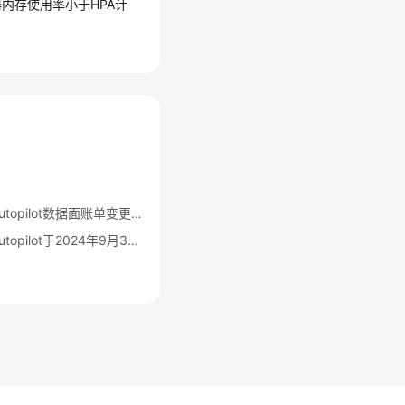
容器内存使用率小于HPA计
华为云容器服务CCE Autopilot数据面账单变更公告
华为云容器服务CCE Autopilot于2024年9月30日00:00（北京时间）转商