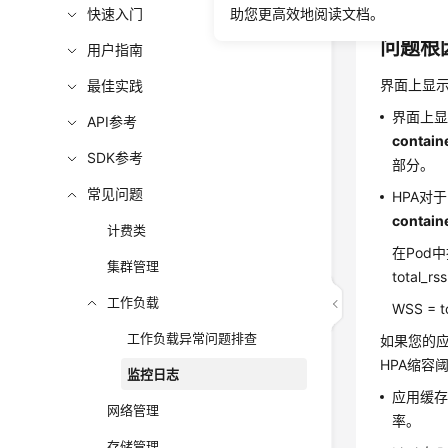
快速入门
助您更高效地阅读文档。
问题根
用户指南
界面上显
最佳实践
界面上
API参考
contai
SDK参考
部分。
常见问题
HPA对
contain
计费类
在Pod
集群管理
total
工作负载
WSS = to
工作负载异常问题排查
如果您的
HPA缩容
监控日志
应用缓存
网络管理
率。
存储管理