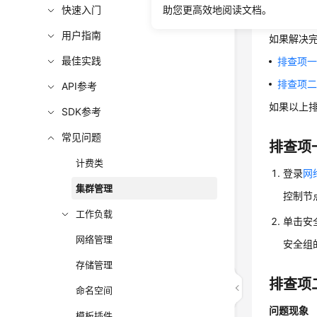
快速入门
助您更高效地阅读文档。
以下排查
用户指南
如果解决
最佳实践
排查项
排查项
API参考
如果以上
SDK参考
常见问题
排查项
计费类
登录
网
集群管理
控制节
工作负载
单击安
网络管理
安全组
存储管理
排查项
命名空间
问题现象
模板插件