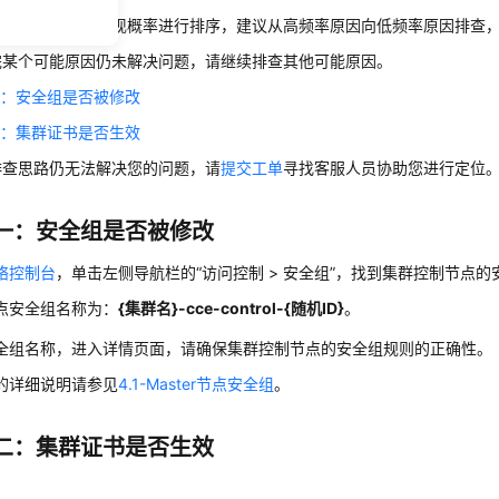
思路根据原因的出现概率进行排序，建议从高频率原因向低频率原因排查
完某个可能原因仍未解决问题，请继续排查其他可能原因。
一：安全组是否被修改
二：集群证书是否生效
排查思路仍无法解决您的问题，请
提交工单
寻找客服人员协助您进行定位
一：安全组是否被修改
络控制台
，单击左侧导航栏的
“访问控制 > 安全组”
，找到集群控制节点的
点安全组名称为：
{集群名}-cce-control-{随机ID}
。
全组名称，进入详情页面，请确保集群控制节点的安全组规则的正确性。
的详细说明请参见
4.1-Master节点安全组
。
二：集群证书是否生效