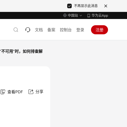
不再显示此消息
中国站
华为云App
文档
备案
控制台
登录
注册
“不可用”时，如何排查解
？
分享
查看PDF