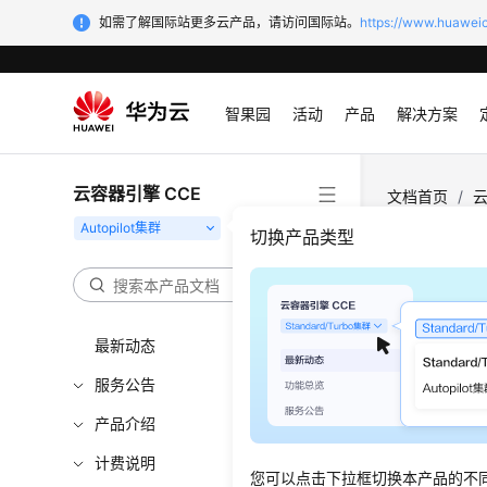
如需了解国际站更多云产品，请访问国际站。
https://www.huaweic
智果园
活动
产品
解决方案
云容器引擎 CCE
文档首页
/
云
决？
切换产品类型
当集
最新动态
更新时间
服务公告
当集群状
产品介绍
计费说明
排查思
您可以点击下拉框切换本产品的不