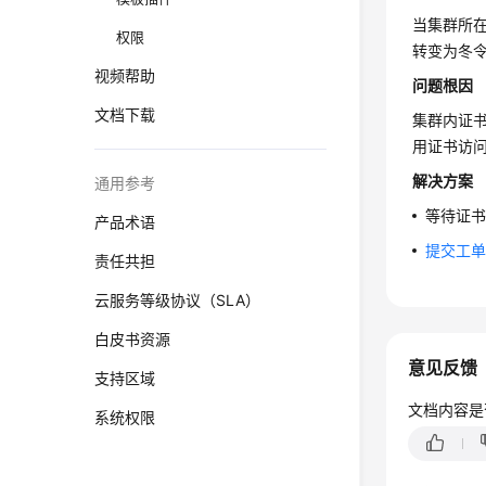
当集群所
权限
转变为冬
视频帮助
问题根因
文档下载
集群内证
用证书访问k
解决方案
通用参考
等待证
产品术语
提交工
责任共担
云服务等级协议（SLA）
白皮书资源
意见反馈
支持区域
文档内容是
系统权限