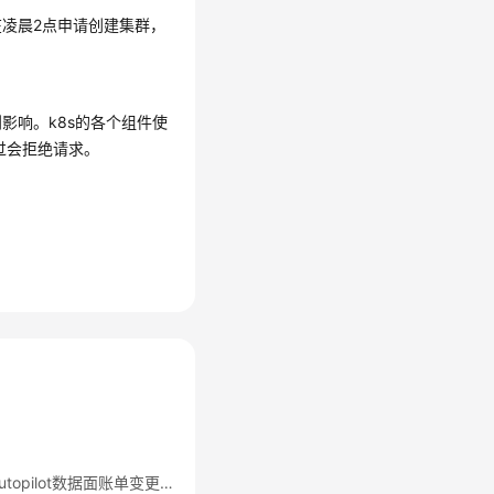
凌晨2点申请创建集群，
影响。k8s的各个组件使
不通过会拒绝请求。
华为云容器服务CCE Autopilot数据面账单变更公告