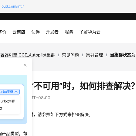
loud.com/intl/
定价
云商店
伙伴
开发者
服务
了解华为云
容器引擎 CCE_Autopilot集群
/
常见问题
/
集群管理
/
当集群状态为
群状态为“不可用”时，如何排查解决
：
2025-05-29 GMT+08:00
态显示为
“不可用”
时，请参照如下方式来排查解决。
路
同产品类型，帮