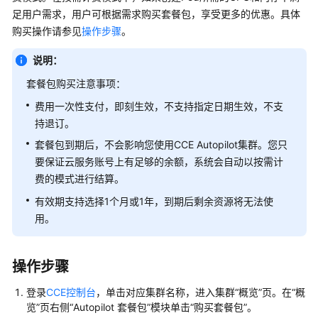
服
足用户需求，用户可根据需求购买套餐包，享受更多的优惠。具体
务
购买操作请参见
操作步骤
。
公
告
说明：
套餐包购买注意事项：
产
费用一次性支付，即刻生效，不支持指定日期生效，不支
品
介
持退订。
绍
套餐包到期后，不会影响您使用CCE Autopilot集群。您只
要保证云服务账号上有足够的余额，系统会自动以按需计
计
费的模式进行结算。
费
有效期支持选择1个月或1年，到期后剩余资源将无法使
说
明
用。
快
操作步骤
速
入
登录
CCE控制台
，单击对应集群名称，进入集群
“概览”
页。在
“概
门
览”
页右侧
“Autopilot 套餐包”
模块单击
“购买套餐包”
。