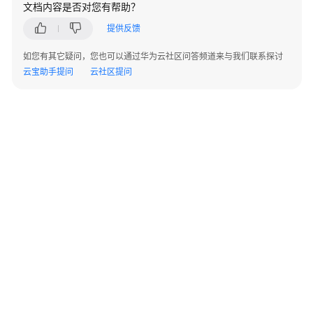
文档内容是否对您有帮助？
问
题
提供反馈
如您有其它疑问，您也可以通过华为云社区问答频道来与我们联系探讨
计
云宝助手提问
云社区提问
费
类
集
群
管
理
工
作
负
载
网
©2026 Huaweicloud.com 版权所有
黔ICP备20004760号-14
苏B2-20130048号
A2.B1.B2-20070312
络
增值电信业务经营许可证：B1.B2-20200593 | 代理域名注册服务机构：新网、西数
管