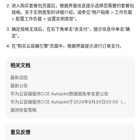
用
进入购买套餐包页面后，根据界面信息提示选择您需要的套餐包
户
规格。关于实例类型的详细介绍，请参见
“用户指南 > 工作负载
> 配置工作负载 > 设置实例类型”
。
指
南
确定规格无误后，在右下角单击
“去支付”
，提示信息中单击
“确
定”
。
最
在
“购买云容器引擎”
页面中，根据界面提示进行订单支付。
佳
实
践
相关文档
API
最新动态
参
最新公告
考
华为云容器服务CCE Autopilot数据面账单变更公告
华为云容器服务CCE Autopilot于2024年9月30日00:00（北京时间）转商
SDK
漏洞修复策略
参
考
常
意见反馈
见