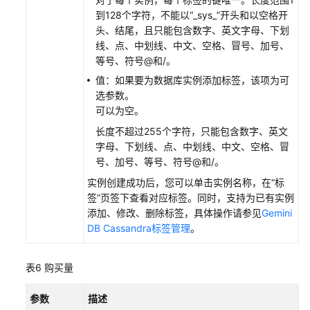
能
到128个字符，不能以“_sys_”开头和以空格开
白
头、结尾，且只能包含数字、英文字母、下划
皮
线、点、中划线、中文、空格、冒号、加号、
书
等号、符号@和/。
值：如果要为数据库实例添加标签，该项为可
常
选参数。
见
可以为空。
问
题
长度不超过255个字符，只能包含数字、英文
字母、下划线、点、中划线、中文、空格、冒
GeminiDB
号、加号、等号、符号@和/。
兼
实例创建成功后，您可以单击实例名称，在“标
容
签”页签下查看对应标签。同时，支持为已有实例
DynamoDB
添加、修改、删除标签，具体操作请参见
Gemini
接
DB Cassandra标签管理
。
口
GeminiDB
表6
购买量
HBase
接
参数
描述