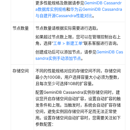
更多性能规格及数据请参见
GeminiDB Cassandr
a数据库实例规格
和
华为云GeminiDB Cassandra
解
与自建开源Cassandra性能对比
。
除
容
节点数量
节点数量请根据实际需要进行选取。
灾
如果超过节点数上限，您可以在管理控制台右上
关
角，选择“
工单 > 新建工单
”联系客服进行咨询。
系
创建成功后可以添加节点，请参见
GeminiDB Cas
容
sandra实例手动添加节点
。
灾
倒
存储空间
不同的性能规格对应的存储空间不同，存储空间
换
最小为100GB，用户选择容量大小必须为整数，
配
且每次至少可选择1GB的扩容量。
置
配置
GeminiDB Cassandra
实例存储空间时，建
议您开启存储空间自动扩容，设置自动扩容的触
异
发条件和上限。当触发时，系统会自动扩容存储
地
空间，避免实例因存储空间不足而无法正常使
双
用。设置存储空间自动扩容时，您需要关注如下
活
参数配置：