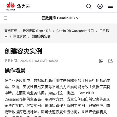
云数据库 GeminiDB
文档首页
/
云数据库 GeminiDB
/
GeminiDB Cassandra接口
/
用户指
南
/
同城容灾
/
创建容灾实例
最
创建容灾实例
新
动
更新时间：
2026-04-03 GMT+08:00
态
操作场景
服
在企业级应用中，数据库的高可用性是保障业务连续运行的核心要
务
素。然而，突发性自然灾害等不可抗力因素可能导致主数据库实例
公
中断，进而影响业务访问。为应对这一挑战，GeminiDB
告
Cassandra提供主备高可用架构方案。当主实例因自然灾害等原因
无法连接时，容灾实例可迅速接管作为新的主实例。只需在应用端
产
品
更新数据库连接地址，即可快速恢复业务访问，显著降低停机风