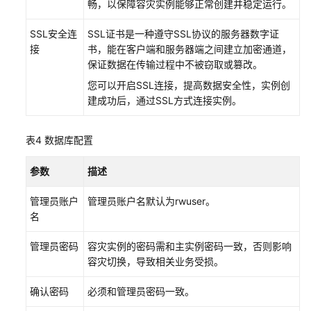
畅，以保障容灾实例能够正常创建并稳定运行。
计
SSL安全连
SSL证书是一种遵守SSL协议的服务器数字证
任
接
书，能在客户端和服务器端之间建立加密通道，
务
保证数据在传输过程中不被窃取或篡改。
中
您可以开启SSL连接，提高数据安全性，实例创
心
建成功后，通过SSL方式连接实例。
GeminiDB
Cassandra
表4
数据库配置
企
业
参数
描述
项
目
管理员账户
管理员账户名默认为rwuser。
配
名
额
管
管理员密码
容灾实例的密码需和主实例密码一致，否则影响
理
容灾切换，导致相关业务受损。
GeminiDB
确认密码
必须和管理员密码一致。
Cassandra