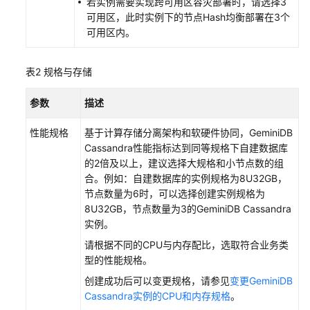
若实例需要实现跨可用区容灾部署时，请选择3
期
可用区，此时实例下的节点Hash均衡部署在3个
管
可用区内。
理
表2
规格与存储
变
更
参数
描述
实
例
性能规格
基于计算存储分离架构和软硬件协同，
GeminiDB
Cassandra
性能指标达到同等规格下自建数据库
同
的2倍及以上，建议选择大规格和小节点数的组
城
合。例如：自建数据库的实例规格为8U32GB，
容
节点数量为6时，可以选择创建实例规格为
灾
8U32GB，节点数量为3的
GeminiDB Cassandra
实例。
创
建
请根据不同的CPU与内存配比，选取符合业务类
容
型的性能规格。
灾
创建成功后可以变更规格，请参见
变更GeminiDB
实
Cassandra实例的CPU和内存规格
。
例