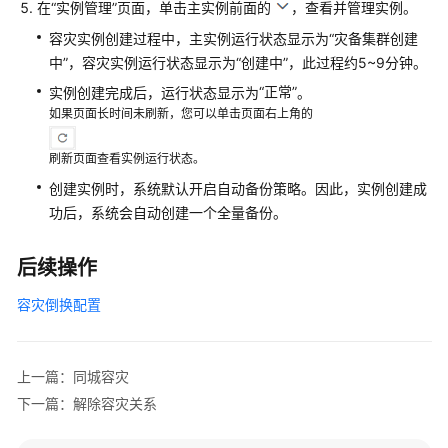
在
“实例管理”
页面，单击主实例前面的
，查看并管理实例。
场
容灾实例创建过程中，主实例运行状态显示为“灾备集群创建
景
中”，容灾实例运行状态显示为“创建中”，此过程约5~9分钟。
代
“正常”
实例创建完成后，运行状态显示为
。
码
如果页面长时间未刷新，您可以单击页面右上角的
示
例
刷新页面查看实例运行状态。
视
创建实例时，系统默认开启自动备份策略。因此，实例创建成
频
功后，系统会自动创建一个全量备份。
帮
助
后续操作
文
容灾倒换配置
档
下
载
上一篇：同城容灾
下一篇：解除容灾关系
通
用