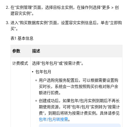
介
绍
在
“实例管理”
页面，选择目标主实例，在操作列选择
“
更多
>
创
建容灾实例
”
。
计
进入
“购买数据库实例”
页面，设置容灾实例信息后，单击
“立即购
费
买”
。
说
表1
基本信息
明
参数
描述
快
速
计费模式
选择
“包年包月”
或
“按需计费”
。
入
门
包年包月
用户选购完服务配置后，可以根据需要设置购
用
买时长，系统会一次性按照购买价格对账户余
户
额进行扣费。
指
创建成功后，如果包年/包月实例到期后不再长
南
期使用资源，可将“包年/包月”实例转为“按需计
费”，到期后将转为按需计费实例。具体请参见
选
包年/包月转按需
。
型