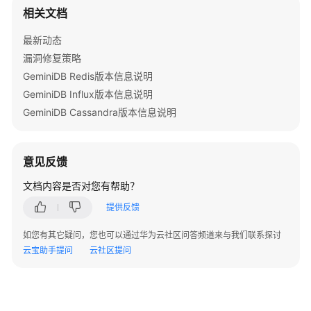
相关文档
参
考
最新动态
漏洞修复策略
产
GeminiDB Redis版本信息说明
品
术
GeminiDB Influx版本信息说明
语
GeminiDB Cassandra版本信息说明
责
任
意见反馈
共
文档内容是否对您有帮助？
担
提供反馈
云
服
如您有其它疑问，您也可以通过华为云社区问答频道来与我们联系探讨
务
云宝助手提问
云社区提问
等
级
协
议