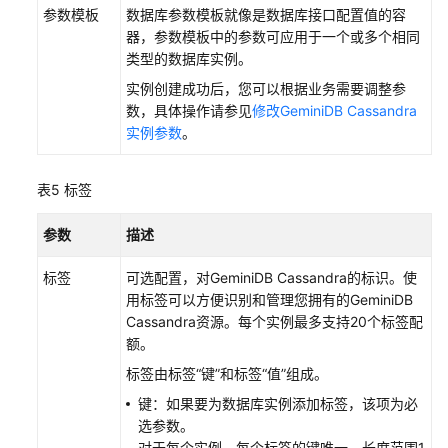
标
参数模板
数据库参数模板就像是数据库接口配置值的容
签
器，参数模板中的参数可应用于一个或多个相同
管
类型的数据库实例。
理
实例创建成功后，您可以根据业务需要调整参
数，具体操作请参见
修改GeminiDB Cassandra
GeminiDB
实例参数
。
Cassandra
用
户
表5
标签
资
源
参数
描述
配
额
标签
可选配置，对
GeminiDB Cassandra
的标识。使
用标签可以方便识别和管理您拥有的
GeminiDB
最
Cassandra
资源。每个实例最多支持20个标签配
佳
额。
实
标签由标签“键”和标签“值”组成。
践
键：如果要为数据库实例添加标签，该项为必
选参数。
性
对于每个实例，每个标签的键唯一。长度范围1