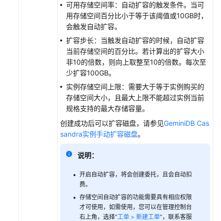
可用存储空间率：自动扩容的触发条件。当可
CSS
用存储空间百分比小于等于该阈值或10GB时，
数
会触发自动扩容。
据
同
扩容步长：当触发自动扩容的时候，自动扩容
步
当前存储空间的百分比。若计算出的扩容大小
非10的倍数，则向上取整至10的倍数。每次至
少扩容100GB。
数
据
实例存储空间上限：需要大于等于实例购买的
备
存储空间大小，且最大上限不能超过实例当前
份
规格支持的最大存储容量。
创建成功后可以扩容磁盘，请参见
GeminiDB Cas
数
sandra实例手动扩容磁盘
。
据
恢
说明：
复
开启自动扩容，将会创建委托，且会自动扣
参
费。
数
存储空间自动扩容的功能需要具有相应权限
管
才可使用，如需使用，您可以在管理控制台
理
右上角，选择“
工单 > 新建工单
”，联系客服