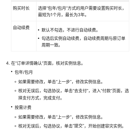
口
购买时长
选择“包年/包月”方式的用户需要设置购买时长，
最短为1个月，最长为3年。
GeminiDB
Mongo
自动续费
接
默认不勾选，不进行自动续费。
口
勾选后实例自动续费，自动续费周期与原订单
周期一致。
技
术
白
在“订单详情确认”页面，核对实例信息。
皮
包年/包月
书
如果需要修改，单击“上一步”，修改实例信息。
API
核对无误后，勾选协议，单击“去支付”，进入“付款”页面，选
参
择支付方式，完成支付。
考
按需计费
SDK
如果需要修改，单击“上一步”，修改实例信息。
参
“提交”
核对无误后，勾选协议，单击
，开始创建容灾实例。
考