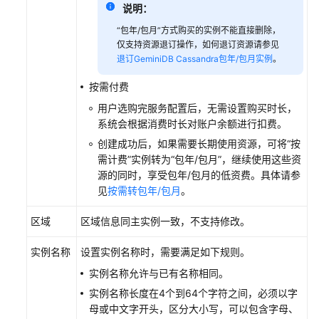
建
说明：
议
“包年/包月”方式购买的实例不能直接删除，
仅支持资源退订操作，如何退订资源请参见
通
退订GeminiDB Cassandra包年/包月实例
。
过
IAM
按需付费
授
用户选购完服务配置后，无需设置购买时长，
予
系统会根据消费时长对账户余额进行扣费。
使
用
创建成功后，如果需要长期使用资源，可将“按
GeminiDB
需计费”实例转为“包年/包月”，继续使用这些资
Cassandra
源的同时，享受包年/包月的低资费。具体请参
的
见
按需转包年/包月
。
权
区域
区域信息同主实例一致，不支持修改。
限
实例名称
设置实例名称时，需要满足如下规则。
购
买
实例名称允许与已有名称相同。
GeminiDB
实例名称长度在4个到64个字符之间，必须以字
Cassandra
母或中文字开头，区分大小写，可以包含字母、
实