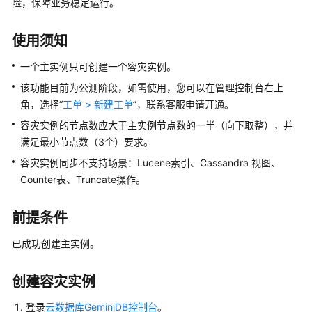
介
险，保障业务稳定运行。
绍
使用须知
GeminiDB
Redis
一个主实例只可创建一个容灾实例。
接
该功能目前为公测阶段，如需使用，您可以在管理控制台右上
口
角，选择“
工单 > 新建工单
”，联系客服申请开通。
容灾实例的节点数应大于主实例节点数的一半（向下取整），并
GeminiDB
Influx
满足最小节点数（3个）要求。
接
容灾实例同步不支持场景：Lucene索引、Cassandra 视图、
口
Counter表、Truncate操作。
GeminiDB
前提条件
Cassandra
接
已成功创建主实例。
口
创建容灾实例
产
品
登录
云数据库GeminiDB控制台
。