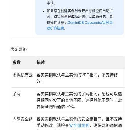
申请。
日
如果您在创建实例时未开启存储空间自动扩
容，待实例创建成功后也可以单独开启。具
志
体操作请参见
GeminiDB Cassandra实例自
管
动扩容磁盘
。
理
查
表3
网络
看
监
参数
描述
控
指
虚拟私有云
容灾实例默认与主实例的VPC相同，不支持修
标
改。
与
配
子网
容灾实例默认与主实例的子网相同，您也可以选
置
择相同VPC下的其他子网，选择其他子网时，需
告
要保证网络通信正常。
警
内网安全组
容灾实例默认与主实例的安全组相同，且不支持
CTS
手动修改。请检查
安全组规则
，确保网络通信通
审