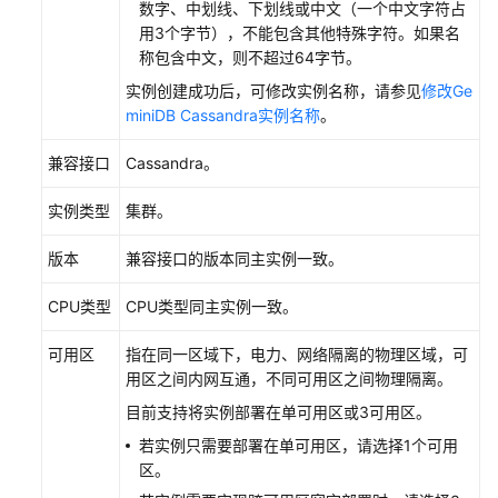
数字、中划线、下划线或中文（一个中文字符占
例
用3个字节），不能包含其他特殊字符。如果名
称包含中文，则不超过64字节。
实
实例创建成功后，可修改实例名称，请参见
修改Ge
例
miniDB Cassandra实例名称
。
连
接
兼容接口
Cassandra。
及
管
实例类型
集群。
理
版本
兼容接口的版本同主实例一致。
数
据
CPU类型
CPU类型同主实例一致。
迁
移
可用区
指在同一区域下，电力、网络隔离的物理区域，可
用区之间内网互通，不同可用区之间物理隔离。
实
目前支持将实例部署在单可用区或3可用区。
例
生
若实例只需要部署在单可用区，请选择1个可用
命
区。
周