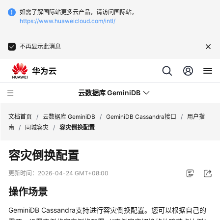
如需了解国际站更多云产品，请访问国际站。
https://www.huaweicloud.com/intl/
不再显示此消息
云数据库 GeminiDB
文档首页
/
云数据库 GeminiDB
/
GeminiDB Cassandra接口
/
用户指
南
/
同城容灾
/
容灾倒换配置
最
容灾倒换配置
新
动
更新时间：
2026-04-24 GMT+08:00
态
操作场景
服
GeminiDB Cassandra
支持进行容灾倒换配置。您可以根据自己的
务