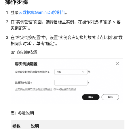
操作步骤
接
口
登录
云数据库GeminiDB控制台
。
在
“实例管理”
页面，选择目标主实例，在操作列选择
“
更多
>
容
产
灾倒配置
”
。
品
介
在
“容灾倒换配置”
中，设置“实例容灾切换的故障节点比例”和“数
绍
据同步时延”，单击
“确定”
。
图1
容灾倒换配置
计
费
说
明
快
速
入
门
表1
参数说明
用
户
参数
说明