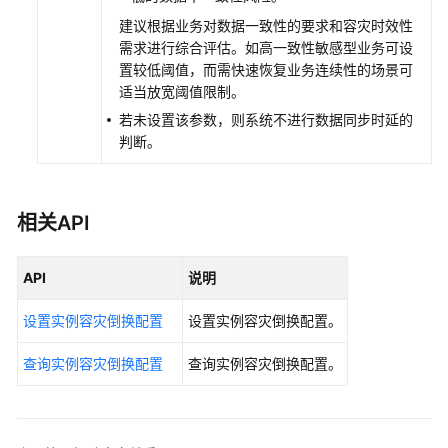
建议根据业务对数据一致性的要求和容灾时效性
购
需求进行综合评估。如高一致性敏感型业务可设
买
置较低阈值，而需快速恢复业务连续性的场景可
GeminiDB
适当放宽阈值限制。
Cassandra
实
若未设置该参数，则系统不进行数据同步时延的
例
判断。
实
例
相关API
连
接
及
API
说明
管
理
设置实例容灾倒换配置
设置实例容灾倒换配置。
数
查询实例容灾倒换配置
查询实例容灾倒换配置。
据
迁
移