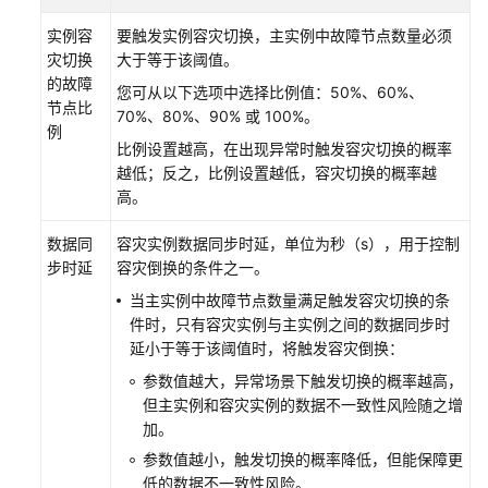
指
南
实例容
要触发实例容灾切换，主实例中故障节点数量必须
灾切换
大于等于该阈值。
的故障
选
您可从以下选项中选择比例值：50%、60%、
节点比
型
70%、80%、90% 或 100%。
例
建
比例设置越高，在出现异常时触发容灾切换的概率
议
越低；反之，比例设置越低，容灾切换的概率越
高。
通
过
数据同
容灾实例数据同步时延，单位为秒（s），用于控制
IAM
步时延
容灾倒换的条件之一。
授
当主实例中故障节点数量满足触发容灾切换的条
予
件时，只有容灾实例与主实例之间的数据同步时
使
延小于等于该阈值时，将触发容灾倒换：
用
GeminiDB
参数值越大，异常场景下触发切换的概率越高，
Cassandra
但主实例和容灾实例的数据不一致性风险随之增
的
加。
权
参数值越小，触发切换的概率降低，但能保障更
限
低的数据不一致性风险。