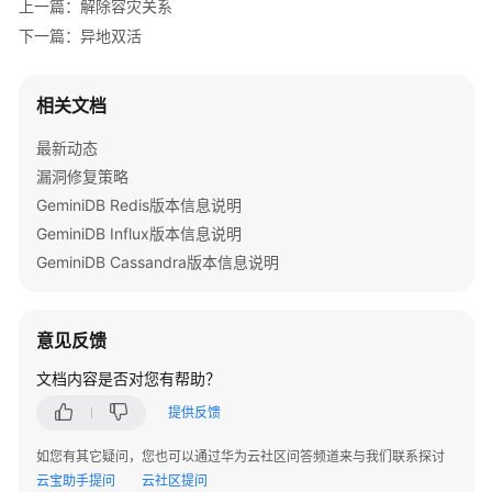
上一篇：解除容灾关系
实
下一篇：异地双活
例
生
命
相关文档
周
最新动态
期
管
漏洞修复策略
理
GeminiDB Redis版本信息说明
GeminiDB Influx版本信息说明
变
GeminiDB Cassandra版本信息说明
更
实
例
意见反馈
同
文档内容是否对您有帮助？
城
提供反馈
容
灾
如您有其它疑问，您也可以通过华为云社区问答频道来与我们联系探讨
云宝助手提问
云社区提问