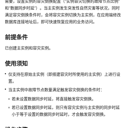
需要，设置实例的容灾倒换配置（“实例容灾切换的故障节点比例”
公
和“数据同步时延”）。当主实例发生突发性自然灾害等状况，同时
告
满足容灾倒换条件时，会将容灾实例切换为主实例，在应用端修改
数据库连接地址后，即可快速恢复应用的业务访问。
产
品
介
前提条件
绍
已创建主实例和容灾实例。
GeminiDB
Redis
使用须知
接
口
仅支持在原始主实例（即搭建容灾时所使用的主实例）上进行设
置。
GeminiDB
当主实例中故障节点数量满足触发容灾倒换的条件时：
Influx
接
若未设置数据同步时延，将直接触发容灾倒换。
口
若已设置数据同步时延，则只有容灾实例与主实例的同步时延
小于等于设置的数据同步时延时，才会触发容灾倒换。
GeminiDB
Cassandra