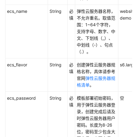
化
ecs_name
String
必
弹性云服务器名称，
website
核
填
不允许重名。取值范
demo
心
围：1~64个字符，
数
支持字母、数字、中
据
文、下划线（_）、
库
中划线（-）、句点
上
（.）。
云
ecs_flavor
String
必
创建弹性云服务器规
s6.larg
应
填
格名称，具体请参考
用
官网
弹性云服务器规
容
格清单
。
器
化
ecs_password
String
必
模板部署初始密码，
空
上
填
用于弹性云服务器登
云
录，创建完成后请及
时弹性云服务器用户
Linux
密码。长度为8-26
服
位，密码至少包含大