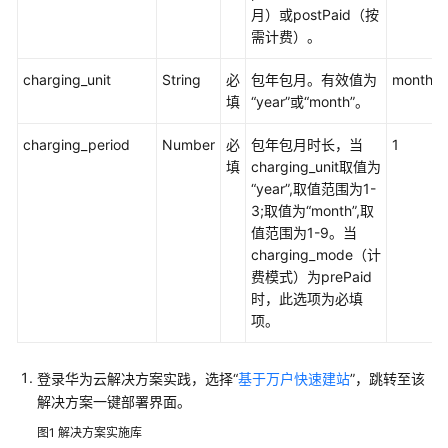
月）或postPaid（按
速
需计费）。
构
建
charging_unit
String
必
包年包月。有效值为
month
Java
填
“year”或“month”。
web
环
charging_period
Number
必
包年包月时长，当
1
境
填
charging_unit取值为
“year”,取值范围为1-
基
3;取值为“month”,取
于
值范围为1-9。当
WordPress
charging_mode（计
搭
费模式）为prePaid
建
时，此选项为必填
个
项。
人
网
站
登录华为云解决方案实践，选择“
基于万户快速建站
”，跳转至该
解决方案一键部署界面。
快
图1
解决方案实施库
速