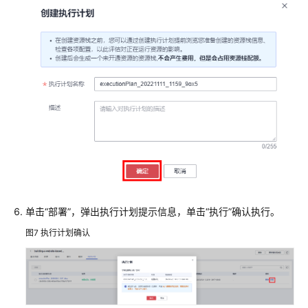
署
ERP
系
统
快
速
部
署
高
可
用
七
层
单击“部署”，弹出执行计划提示信息，单击“执行”确认执行。
负
载
图7
执行计划确认
均
衡
SAP
Backint