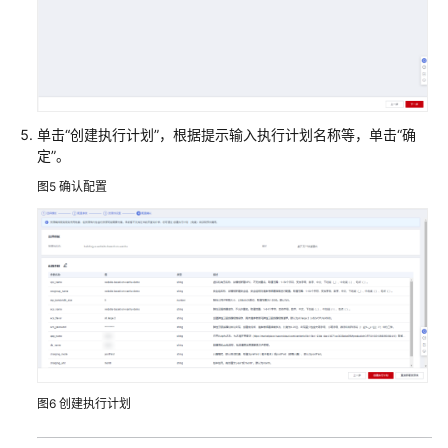
环
境
快
速
部
单击“创建执行计划”，根据提示输入执行计划名称等，单击“确
署
定”。
高
可
图5
确认配置
用
MongoDB
基
于
开
源
Odoo
快
图6
创建执行计划
速
部