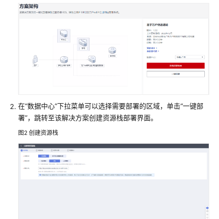
构
建
FTP
站
点
快
速
构
在“数据中心”下拉菜单可以选择需要部署的区域，单击“一键部
建
高
署”，跳转至该解决方案创建资源栈部署界面。
可
图2
创建资源栈
用
四
层
负
载
均
衡