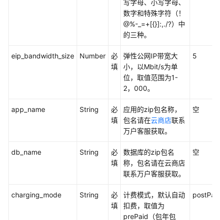
务
写字母、小写字母、
器
数字和特殊字符（！
迁
@%-_=+[{}]:,./?）中
移
的三种。
上
云
eip_bandwidth_size
Number
必
弹性公网IP带宽大
5
填
小，以Mbit/s为单
位，取值范围为1-
基
2，000。
于
Discuz
app_name
String
必
应用的zip包名称，
空
快
填
包名请在
云商店
联系
速
万户客服获取。
搭
建
db_name
String
必
数据库的zip包名
空
论
填
称，包名请在云商店
坛
联系万户客服获取。
基
charging_mode
String
必
计费模式，默认自动
postPai
于
填
扣费，取值为
Tomcat
prePaid（包年包
快