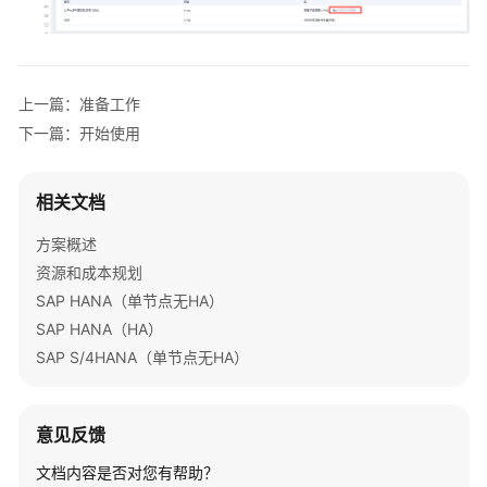
的
SAP
高
可
上一篇：准备工作
用
下一篇：开始使用
配
置
相关文档
快
速
方案概述
部
资源和成本规划
署
SAP HANA（单节点无HA）
战
SAP HANA（HA）
斧
跨
SAP S/4HANA（单节点无HA）
境
电
商
意见反馈
管
文档内容是否对您有帮助？
理