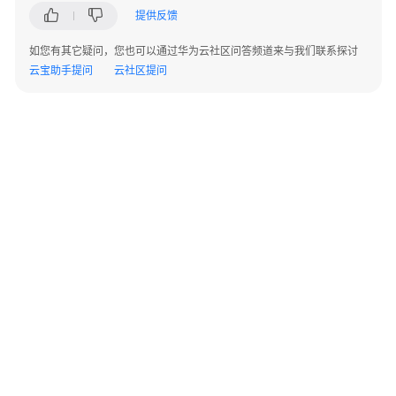
系
提供反馈
统
如您有其它疑问，您也可以通过华为云社区问答频道来与我们联系探讨
基
云宝助手提问
云社区提问
于
MetaTown
构
建
数
字
资
产
平
台
数
字
©2026 Huaweicloud.com 版权所有
黔ICP备20004760号-14
苏B2-20130048号
资
A2.B1.B2-20070312
增值电信业务经营许可证：B1.B2-20200593 | 代理域名注册服务机构：新网、西数
产
电子营业执照
贵公网安备 52990002000093号
秒