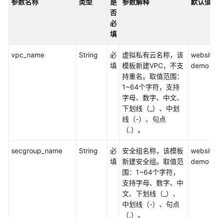
参数名称
类型
是
参数解释
默认值
加
否
速
必
填
全
球
vpc_name
String
必
虚拟私有云名称，该
website
数
填
模板新建VPC，不支
demo
据
持重名。取值范围：
传
1~64个字符，支持
输
字母、数字、中文、
加
下划线（_）、中划
速
线（-）、句点
（.）。
高
可
secgroup_name
String
必
安全组名称，该模板
website
用
填
新建安全组。取值范
demo
网
围：1~64个字符，
站
支持字母、数字、中
架
文、下划线（_）、
构
中划线（-）、句点
云
（.）。