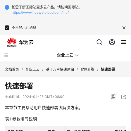
如需了解国际站更多云产品，请访问国际站。
https://www.huaweicloud.com/intl/
不再显示此消息
企业上云
文档首页
/
企业上云
/
基于万户快速建站
/
实施步骤
/
快速部署
快速部署
SAP
监
更新时间：
2024-04-25 GMT+08:00
控
本章节主要帮助用户快速部署该解决方案。
CDN
表1
参数填写说明
下
载