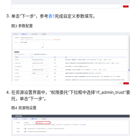
无
服
单击“下一步”，参考
表1
完成自定义参数填写。
务
器
图3
参数配置
告
警
推
送
基
于
Jenkins
快
速
在资源设置界面中，“权限委托”下拉框中选择“rf_admin_trust”委
部
托，单击“下一步”。
署
图4
资源栈设置
源
码
编
译