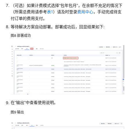
（可选）如果计费模式选择“包年包月”，在余额不充足的情况下
安
（所需总费用请参考
表1
）请及时登录
费用中心
，手动完成待支
装
付订单的费用支付。
指
南
等待解决方案自动部署。部署成功后，回显结果如下:
图8
部署成功
华
为
云
SAP
on
DB2
安
装
华
为
在“输出”中查看使用说明。
云
图9
输出
基
于
SIOS