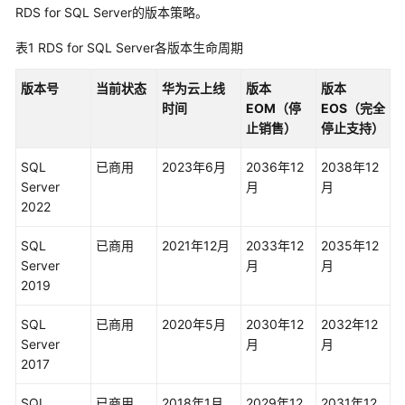
RDS for SQL Server的版本策略。
服
务
表1
RDS for SQL Server各版本生命周期
公
告
版本号
当前状态
华为云上线
版本
版本
时间
EOM（停
EOS（完全
产
止销售）
停止支持）
品
生
SQL
已商用
2023年6月
2036年12
2038年12
命
Server
月
月
周
2022
期
SQL
已商用
2021年12月
2033年12
2035年12
产
Server
月
月
品
2019
介
绍
SQL
已商用
2020年5月
2030年12
2032年12
Server
月
月
计
2017
费
说
SQL
已商用
2018年1月
2029年12
2031年12