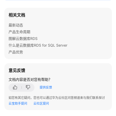
皮
书
相关文档
常
最新动态
见
产品生命周期
问
图解云数据库RDS
题
什么是云数据库RDS for SQL Server
故
产品优势
障
排
除
意见反馈
文档内容是否对您有帮助？
视
频
提供反馈
帮
助
如您有其它疑问，您也可以通过华为云社区问答频道来与我们联系探讨
云宝助手提问
云社区提问
文
档