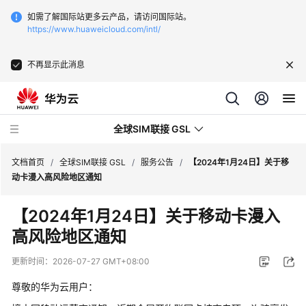
如需了解国际站更多云产品，请访问国际站。
https://www.huaweicloud.com/intl/
不再显示此消息
全球SIM联接 GSL
文档首页
/
全球SIM联接 GSL
/
服务公告
/
【2024年1月24日】关于移
动卡漫入高风险地区通知
最
【2024年1月24日】关于移动卡漫入
新
高风险地区通知
动
态
更新时间：
2026-07-27 GMT+08:00
服
尊敬的华为云用户：
务