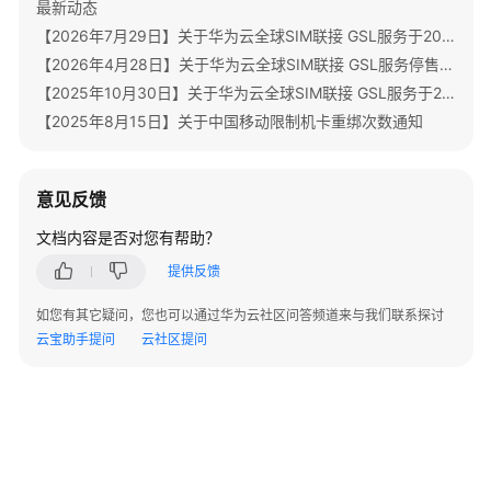
服
最新动态
务
【2026年7月29日】关于华为云全球SIM联接 GSL服务于2026年07月31日00:00（北京时间）停售通知
于
【2026年4月28日】关于华为云全球SIM联接 GSL服务停售时间调整通知
2026
【2025年10月30日】关于华为云全球SIM联接 GSL服务于2026年04月30日00:00（北京时间）停售通知
年
【2025年8月15日】关于中国移动限制机卡重绑次数通知
07
月
31
日
意见反馈
00:00（北
文档内容是否对您有帮助？
京
时
提供反馈
间）
如您有其它疑问，您也可以通过华为云社区问答频道来与我们联系探讨
停
云宝助手提问
云社区提问
售
通
知
【2026
年
4