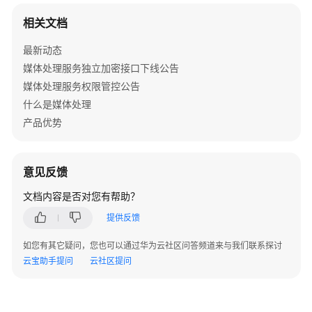
媒
体
相关文档
处
最新动态
理
服
媒体处理服务独立加密接口下线公告
务
媒体处理服务权限管控公告
权
什么是媒体处理
限
产品优势
管
控
公
意见反馈
告
文档内容是否对您有帮助？
产
提供反馈
品
介
如您有其它疑问，您也可以通过华为云社区问答频道来与我们联系探讨
绍
云宝助手提问
云社区提问
计
费