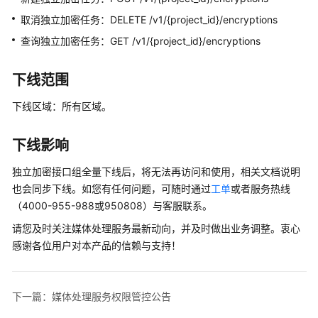
公
取消独立加密任务：DELETE /v1/{project_id}/encryptions
告
查询独立加密任务：GET /v1/{project_id}/encryptions
媒
体
下线范围
处
理
下线区域：所有区域。
服
务
下线影响
独
立
独立加密接口组全量下线后，将无法再访问和使用，相关文档说明
加
也会同步下线。如您有任何问题，可随时通过
工单
或者服务热线
密
（4000-955-988或950808）与客服联系。
接
口
请您及时关注媒体处理服务最新动向，并及时做出业务调整。衷心
下
感谢各位用户对本产品的信赖与支持！
线
公
告
下一篇：媒体处理服务权限管控公告