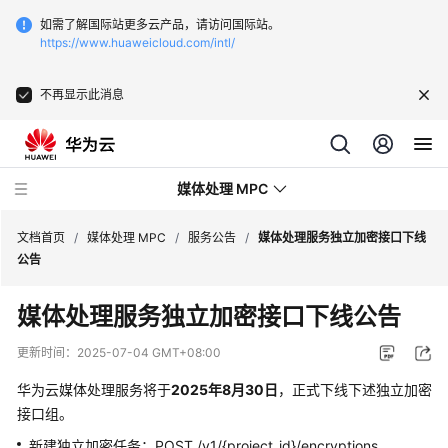
如需了解国际站更多云产品，请访问国际站。
https://www.huaweicloud.com/intl/
不再显示此消息
媒体处理 MPC
文档首页
/
媒体处理 MPC
/
服务公告
/
媒体处理服务独立加密接口下线
公告
最
媒体处理服务独立加密接口下线公告
新
动
更新时间：
2025-07-04 GMT+08:00
态
华为云媒体处理服务将于
2025年8月30日
，正式下线下述独立加密
服
接口组。
务
新建独立加密任务：POST /v1/{project_id}/encryptions