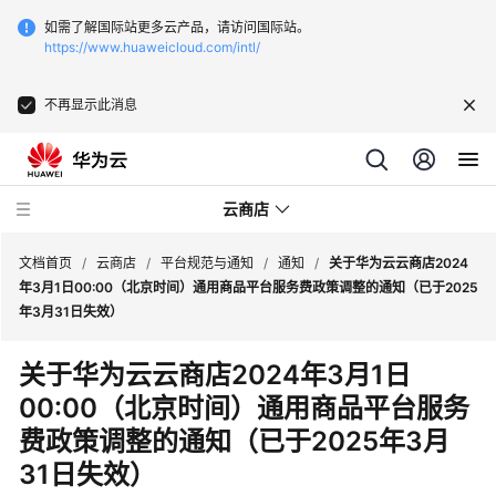
如需了解国际站更多云产品，请访问国际站。
https://www.huaweicloud.com/intl/
不再显示此消息
云商店
文档首页
/
云商店
/
平台规范与通知
/
通知
/
关于华为云云商店2024
年3月1日00:00（北京时间）通用商品平台服务费政策调整的通知（已于2025
年3月31日失效）
云
商
关于华为云云商店2024年3月1日
店
00:00（北京时间）通用商品平台服务
介
绍
费政策调整的通知（已于2025年3月
31日失效）
用