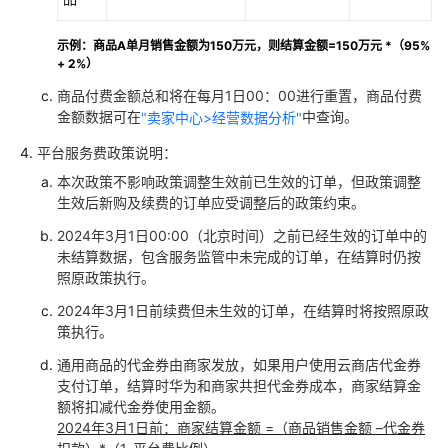
商
店
示例：商品A单月销售金额为150万元，则结算金额=150万元 *（95%
APP
+ 2%）
用
商品付费金额总和将在每月
户
1
日
00
：
00
进行重置，商品付费
金额数据可在
中查询。
隐
"卖家中心>经营数据分析"
私
平台服务费政策说明：
声
本次政策不影响政策调整生效前已生效的订单，但政策调整
明》
生效后新购及续费的订单应受调整后的政策约束。
刷
新
2024
年
3
月
1
日
00:00
（北京时间）之前已经生效的订单中的
的
未结算数据，包含服务监管中未完成的订单，在结算时仍按
通
照原政策执行。
知
2024
年
3
月
1
日前续费但未生效的订单，在结算时将按照原政
策执行。
关
于
通用商品的代金券由商家发放，如果用户使用云商店代金券
中
支付订单，结算时华为和商家共担代金券成本，商家结算金
国
额将扣减代金券使用金额。
2024
站
年
3
月
1
日前：商家结算金额
=
（商品销售金额
–
代金券