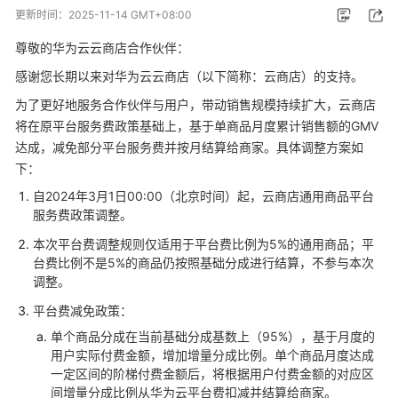
户
更新时间：
2025-11-14 GMT+08:00
指
南
尊敬的华为云云商店合作伙伴：
感谢您长期以来对华为云云商店（以下简称：云商店）的支持。
商
为了更好地服务合作伙伴与用户，带动销售规模持续扩大，云商店
家
将在原平台服务费政策基础上，基于单商品月度累计销售额的
GMV
指
南
达成，减免部分平台服务费并按月结算给商家。具体调整方案如
下：
客
自
2024
年
3
月
1
日
00:00
（北京时间）起，云商店通用商品平台
户
服务费政策调整。
服
本次平台费调整规则仅适用于平台费比例为
5%
的通用商品；平
务
台费比例不是
5%
的商品仍按照基础分成进行结算，不参与本次
商
调整。
指
南
平台费减免政策：
单个商品分成在当前基础分成基数上（
95%
），基于月度的
平
用户实际付费金额，增加增量分成比例。单个商品月度达成
台
一定区间的阶梯付费金额后，将根据用户付费金额的对应区
规
间增量分成比例从华为云平台费扣减并结算给商家。