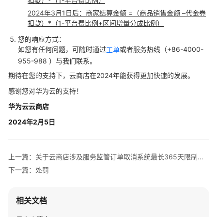
扣款）
*
（
1-
平台费比例）
《云
商
2024
年
3
月
1
日后：商家结算金额
=
（商品销售金额
–
代金券
店
扣款）
*
（
1-
平台费比例
+
区间增量分成比例）
用
您的响应方式：
户
如您有任何问题，可随时通过
或者服务热线（
+86-4000-
工单
隐
955-988
）与我们联系。
私
期待在您的支持下，云商店在
声
2024
年能获得更加快速的发展。
明》
感谢您对华为云的支持！
刷
华为云云商店
新
的
2024年2月5日
通
知
上一篇：关于云商店涉及服务监管订单取消系统最长365天限制，系统将不再自动闭环订单的通知
关
下一篇：处罚
于
中
国
相关文档
站
《云