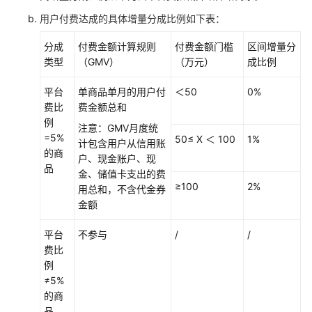
范
用户付费达成的具体增量分成比例如下表：
与
通
分成
付费金额计算规则
付费金额门槛
区间增量分
知
类型
（GMV）
（万元）
成比例
协
平台
单商品单月的用户付
＜50
0%
议
费比
费金额总和
例
注意：GMV月度统
规
=5%
50≤ X ＜ 100
1%
计包含用户从信用账
范
的商
户、现金账户、现
品
金、储值卡支出的费
通
≥100
2%
用总和，不含代金券
知
金额
关
平台
不参与
/
/
于
费比
中
例
国
≠5%
站
的商
《云
品