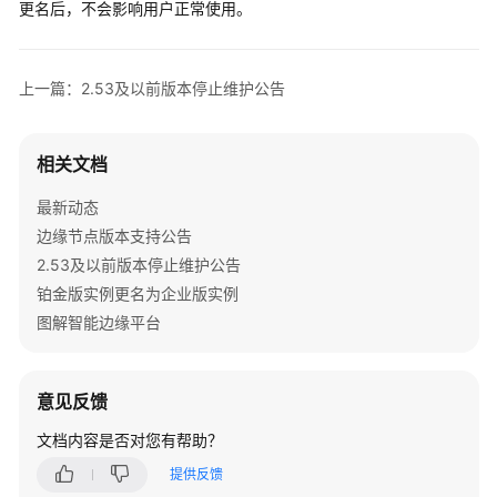
更名后，不会影响用户正常使用。
公
告
边
上一篇：2.53及以前版本停止维护公告
缘
节
点
相关文档
版
最新动态
本
支
边缘节点版本支持公告
持
2.53及以前版本停止维护公告
公
铂金版实例更名为企业版实例
告
图解智能边缘平台
边
缘
意见反馈
节
点
文档内容是否对您有帮助？
版
提供反馈
本