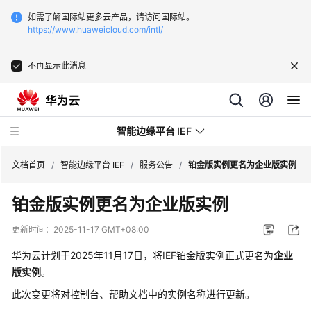
如需了解国际站更多云产品，请访问国际站。
https://www.huaweicloud.com/intl/
不再显示此消息
智能边缘平台 IEF
文档首页
/
智能边缘平台 IEF
/
服务公告
/
铂金版实例更名为企业版实例
铂金版实例更名为企业版实例
最
新
更新时间：
2025-11-17 GMT+08:00
动
态
华为云计划于2025年11月17日，将IEF铂金版实例正式更名为
企业
版实例
。
服
此次变更将对控制台、帮助文档中的实例名称进行更新。
务