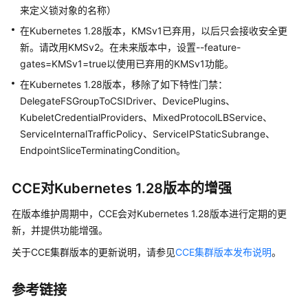
来定义锁对象的名称）
发
布
在Kubernetes 1.28版本，KMSv1已弃用，以后只会接收安全更
记
新。请改用KMSv2。在未来版本中，设置--feature-
录
gates=KMSv1=true以使用已弃用的KMSv1功能。
在Kubernetes 1.28版本，移除了如下特性门禁：
容
DelegateFSGroupToCSIDriver、DevicePlugins、
器
KubeletCredentialProviders、MixedProtocolLBService、
运
ServiceInternalTrafficPolicy、ServiceIPStaticSubrange、
行
时
EndpointSliceTerminatingCondition。
发
布
CCE对Kubernetes 1.28版本的增强
记
录
在版本维护周期中，CCE会对Kubernetes 1.28版本进行定期的更
新，并提供功能增强。
插
关于CCE集群版本的更新说明，请参见
CCE集群版本发布说明
。
件
版
本
参考链接
发