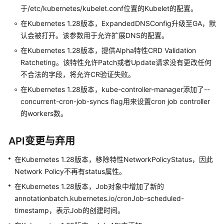
于/etc/kubernetes/kubelet.conf位置的Kubelet的配置。
版
本
在Kubernetes 1.28版本，ExpandedDNSConfig升级至GA，默
说
认会被打开。该参数用于允许扩展DNS的配置。
明
在Kubernetes 1.28版本，提供Alpha特性CRD Validation
Ratcheting。该特性允许Patch或者Update请求没有更改任何
（停
不合法的字段，将允许CR验证失败。
止
维
在Kubernetes 1.28版本，kube-controller-manager添加了--
护）
concurrent-cron-job-syncs flag用来设置cron job controller
Kubernetes
的workers数。
1.21
版
API变更与弃用
本
说
在Kubernetes 1.28版本，移除特性NetworkPolicyStatus，因此
明
Network Policy不再有status属性。
在Kubernetes 1.28版本，Job对象中增加了新的
（停
止
annotationbatch.kubernetes.io/cronJob-scheduled-
维
timestamp，表示Job的创建时间。
护）