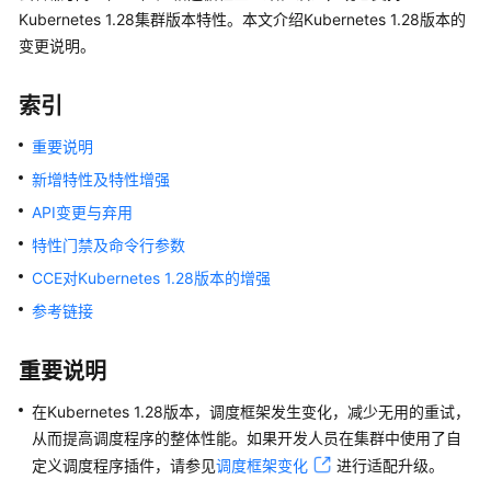
服
Kubernetes 1.28集群版本特性。本文介绍Kubernetes 1.28版本的
务
变更说明。
公
告
索引
最
重要说明
新
新增特性及特性增强
公
API变更与弃用
告
特性门禁及命令行参数
产
CCE对Kubernetes 1.28版本的增强
品
参考链接
变
更
公
重要说明
告
在Kubernetes 1.28版本，调度框架发生变化，减少无用的重试，
集
从而提高调度程序的整体性能。如果开发人员在集群中使用了自
群
定义调度程序插件，请参见
调度框架变化
进行适配升级。
版