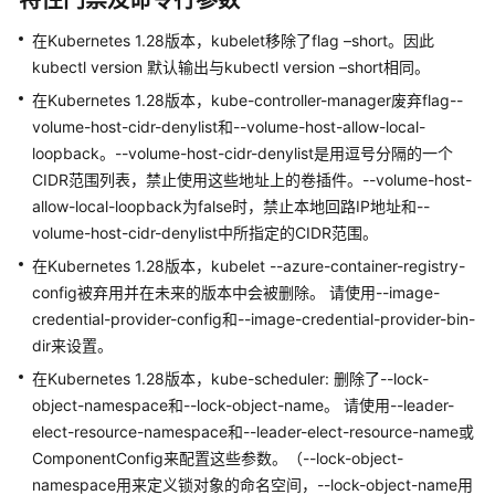
特性门禁及命令行参数
本
在Kubernetes 1.28版本，kubelet移除了flag –short。因此
说
kubectl version 默认输出与kubectl version –short相同。
明
在Kubernetes 1.28版本，kube-controller-manager废弃flag--
CCE
volume-host-cidr-denylist和--volume-host-allow-local-
补
loopback。--volume-host-cidr-denylist是用逗号分隔的一个
丁
CIDR范围列表，禁止使用这些地址上的卷插件。--volume-host-
版
allow-local-loopback为false时，禁止本地回路IP地址和--
本
volume-host-cidr-denylist中所指定的CIDR范围。
发
在Kubernetes 1.28版本，kubelet --azure-container-registry-
布
config被弃用并在未来的版本中会被删除。 请使用--image-
记
录
credential-provider-config和--image-credential-provider-bin-
dir来设置。
操
在Kubernetes 1.28版本，kube-scheduler: 删除了--lock-
作
object-namespace和--lock-object-name。 请使用--leader-
系
elect-resource-namespace和--leader-elect-resource-name或
统
ComponentConfig来配置这些参数。（--lock-object-
镜
namespace用来定义锁对象的命名空间，--lock-object-name用
像