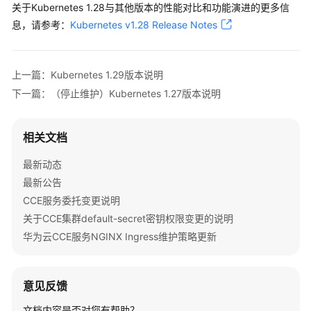
关于Kubernetes 1.28与其他版本的性能对比和功能演进的更多信
布
息，请参考：
记
Kubernetes v1.28 Release Notes
录
产
上一篇：Kubernetes 1.29版本说明
品
下一篇：（停止维护）Kubernetes 1.27版本说明
介
绍
相关文档
计
最新动态
费
说
最新公告
明
CCE服务委托变更说明
关于CCE集群default-secret密钥权限变更的说明
Kubernetes
华为云CCE服务NGINX Ingress维护策略更新
基
础
知
意见反馈
识
文档内容是否对您有帮助？