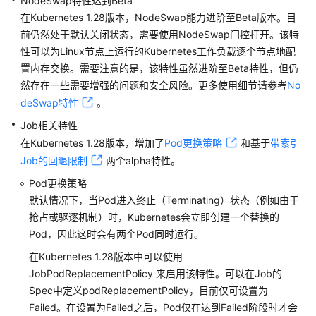
NodeSwap特性达到Beta
Kubernetes
在Kubernetes 1.28版本，NodeSwap能力进阶至Beta版本。目
1.34
前仍然处于默认关闭状态，需要使用NodeSwap门控打开。该特
版
性可以为Linux节点上运行的Kubernetes工作负载逐个节点地配
本
置内存交换。需要注意的是，该特性虽然进阶至Beta特性，但仍
说
明
然存在一些需要增强的问题和安全风险。更多使用细节请参考
No
deSwap特性
。
Kubernetes
Job相关特性
1.33
在Kubernetes 1.28版本，增加了
Pod更换策略
和基于
带索引
版
Job的回退限制
两个alpha特性。
本
说
Pod更换策略
明
默认情况下，当Pod进入终止（Terminating）状态（例如由于
抢占或驱逐机制）时，Kubernetes会立即创建一个替换的
Kubernetes
Pod，因此这时会有两个Pod同时运行。
1.32
在Kubernetes 1.28版本中可以使用
版
JobPodReplacementPolicy 来启用该特性。可以在Job的
本
说
Spec中定义podReplacementPolicy，目前仅可设置为
明
Failed。在设置为Failed之后，Pod仅在达到Failed阶段时才会