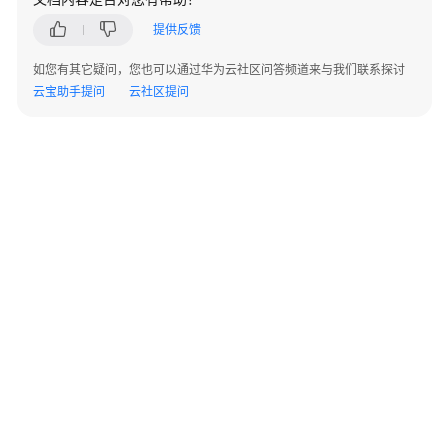
快
提供反馈
速
入
如您有其它疑问，您也可以通过华为云社区问答频道来与我们联系探讨
门
云宝助手提问
云社区提问
用
户
指
南
最
佳
实
践
API
参
©2026 Huaweicloud.com 版权所有
黔ICP备20004760号-14
苏B2-20130048号
考
A2.B1.B2-20070312
增值电信业务经营许可证：B1.B2-20200593 | 代理域名注册服务机构：新网、西数
SDK
电子营业执照
贵公网安备 52990002000093号