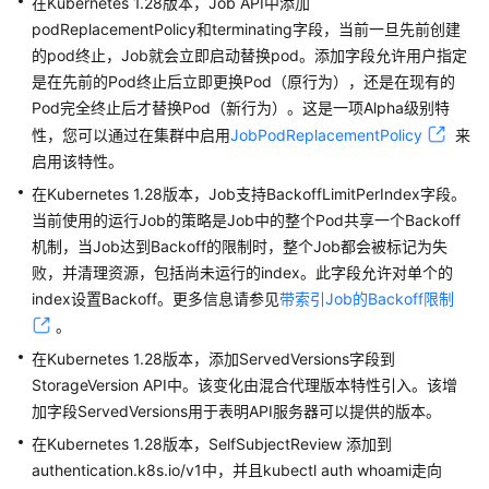
在Kubernetes 1.28版本，Job API中添加
Kubernetes
podReplacementPolicy和terminating字段，当前一旦先前创建
1.19
的pod终止，Job就会立即启动替换pod。添加字段允许用户指定
版
是在先前的Pod终止后立即更换Pod（原行为），还是在现有的
本
Pod完全终止后才替换Pod（新行为）。这是一项Alpha级别特
说
性，您可以通过在集群中启用
明
JobPodReplacementPolicy
来
启用该特性。
（停
在Kubernetes 1.28版本，Job支持BackoffLimitPerIndex字段。
止
当前使用的运行Job的策略是Job中的整个Pod共享一个Backoff
维
机制，当Job达到Backoff的限制时，整个Job都会被标记为失
护）
败，并清理资源，包括尚未运行的index。此字段允许对单个的
Kubernetes
index设置Backoff。更多信息请参见
带索引Job的Backoff限制
1.17
。
版
本
在Kubernetes 1.28版本，添加ServedVersions字段到
说
StorageVersion API中。该变化由混合代理版本特性引入。该增
明
加字段ServedVersions用于表明API服务器可以提供的版本。
在Kubernetes 1.28版本，SelfSubjectReview 添加到
（停
authentication.k8s.io/v1中，并且kubectl auth whoami走向
止