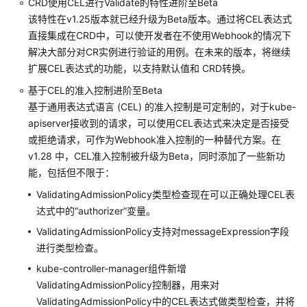
CRD使用CEL进行Validate的特性进阶至Beta
明
该特性在v1.25版本就已经升级为Beta版本。通过将CEL表达式
（停
直接集成在CRD中，可以使开发者在不使用Webhook的情况下
止
解决大部分对CR实例进行验证的用例。在未来的版本，将继续
维
扩展CEL表达式的功能，以支持默认值和 CRD转换。
护）
基于CEL的准入控制进阶至Beta
Kubernetes
基于通用表达式语言 (CEL) 的准入控制是可定制的，对于kube-
1.28
apiserver接收到的请求，可以使用CEL表达式来决定是否接受
版
或拒绝请求，可作为Webhook准入控制的一种替代方案。在
本
说
v1.28 中，CEL准入控制被升级为Beta，同时添加了一些新功
明
能，包括但不限于：
ValidatingAdmissionPolicy类型检查现在可以正确处理CEL表
（停
达式中的“authorizer”变量。
止
ValidatingAdmissionPolicy支持对messageExpression字段
维
护）
进行类型检查。
Kubernetes
kube-controller-manager组件新增
1.27
ValidatingAdmissionPolicy控制器，用来对
版
ValidatingAdmissionPolicy中的CEL表达式做类型检查，并将
本