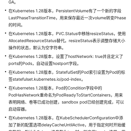
GA。
维
护）
在Kubernetes 1.28版本，PersistentVolume有了一个新的字段
Kubernetes
LastPhaseTransitionTime，用来保存最近一次volume转变Phase
1.15
的时间。
版
在Kubernetes 1.28版本，PVC.Status中移除resizeStatus，使用
本
AllocatedResourceStatus替代。resizeStatus表示调整存储大小
说
操作的状态，默认为空字符串。
明
在Kubernetes 1.28版本，设置了hostNetwork: true并且定义了
（停
ports的Pods，自动设置hostport字段。
止
在Kubernetes 1.28版本，StatefulSet的Pod索引设置为Pod的标
维
签statefulset.kubernetes.io/pod-index。
护）
Kubernetes
在Kubernetes 1.28版本，Pod的Condition字段中的
1.13
PodHasNetwork重命名为PodReadyToStartContainers，用来
版
表明网络、卷等已成功创建，sandbox pod已经创建完成，可以
本
启动容器。
说
在Kubernetes 1.28版本，在KubeSchedulerConfiguration中添
明
加了新的配置选项delayCacheUntilActive，用于指定何时开始缓