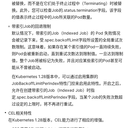
被替换，而不是在它们处于终止过程中（Terminating）时被替
Kubernetes
换。此外，您可以检查Job的.status.termination字段。该字段
1.31
的值表示终止过程中的Job所关联的Pod数量。
版
带索引Job的回退限制
本
默认情况下，带索引的Job（Indexed Job）的 Pod 失败情况
说
会被记录下来，受.spec.backoffLimit字段所设置的全局重试次
明
数限制。这意味着，如果存在某个索引值的Pod一直持续失败，
Kubernetes
则Pod会被重新启动，直到重试次数达到限制值。一旦达到限制
1.30
值，整个Job将被标记为失败，并且对应某些索引的Pod甚至可
版
能从不曾被启动。
本
在Kubernetes 1.28版本中，可以通过启用集群的
说
JobBackoffLimitPerIndex特性门控来启用此特性。开启之后，
明
允许在创建带索引的Job（Indexed Job）时指
定.spec.backoffLimitPerIndex字段。当某个Job的失败次数超
Kubernetes
过设定的上限时，将不再进行重试。
1.29
版
CEL相关特性
本
在Kubernetes 1.28版本，CEL能力进行了相应的增强。
说