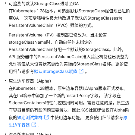
可追溯的默认StorageClass进阶至GA
记
在Kubernetes 1.28版本，可追溯默认StorageClass赋值现已进阶
录
至GA。 这项增强特性极大地改进了默认的StorageClasses为
集
PersistentVolumeClaim（PVC）赋值的方式。
群
PersistentVolume（PV）控制器已修改为：当未设置
版
storageClassName时，自动向任何未绑定的
本
PersistentVolumeClaim分配一个默认的StorageClass。此外，
发
API 服务器中的PersistentVolumeClaim准入验证机制也已调整为
布
允许将值从未设置状态更改为实际的StorageClass名称。更多使
记
录
用细节请参考
默认StorageClass赋值
。
原生边车容器（Alpha）
Kubernetes
在Kubernetes 1.28版本，原生边车容器以Alpha版本正式发布。
版
其在Init容器中添加了一个新的restartPolicy字段， 该字段在
本
SidecarContainers特性门控启用时可用。需要注意的是，原生边
策
车容器目前仍有些问题需要解决，因此K8S社区建议仅在Alpha阶
略
段的
短期测试集群
中使用边车功能。 更多使用细节请参考
原
生边车容器
。
Kubernetes
版
混合版本代理（Alpha）