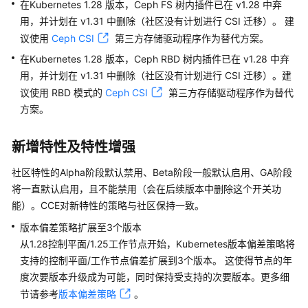
在Kubernetes 1.28 版本，Ceph FS 树内插件已在 v1.28 中弃
本
用，并计划在 v1.31 中删除（社区没有计划进行 CSI 迁移）。 建
公
议使用
Ceph CSI
第三方存储驱动程序作为替代方案。
告
在Kubernetes 1.28 版本，Ceph RBD 树内插件已在 v1.28 中弃
漏
用，并计划在 v1.31 中删除（社区没有计划进行 CSI 迁移）。建
洞
议使用 RBD 模式的
Ceph CSI
第三方存储驱动程序作为替代
公
方案。
告
新增特性及特性增强
产
品
社区特性的Alpha阶段默认禁用、Beta阶段一般默认启用、GA阶段
重
将一直默认启用，且不能禁用（会在后续版本中删除这个开关功
要
能）。CCE对新特性的策略与社区保持一致。
说
明
版本偏差策略扩展至3个版本
从1.28控制平面/1.25工作节点开始，Kubernetes版本偏差策略将
产
支持的控制平面/工作节点偏差扩展到3个版本。 这使得节点的年
品
度次要版本升级成为可能，同时保持受支持的次要版本。更多细
发
节请参考
版本偏差策略
。
布