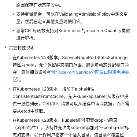
原因保存在状态字段中。
说
明
支持变量组合，可以在ValidatingAdmissionPolicy中定义变
量，然后在定义其他变量时使用它。
（停
新增CEL库函数支持对Kubernetes的resource.Quantity类型
止
进行解析。
维
其它特性说明
护）
Kubernetes
在Kubernetes 1.28版本，ServiceNodePortStaticSubrange
1.25
特性为beta，允许保留静态端口范围，避免与动态分配端口冲
版
突。具体细节请参考
为NodePort Service分配端口时避免冲突
本
。
说
明
在Kubernetes 1.28版本，增加了alpha特性
ConsistentListFromCache，允许kube-apiserver从缓存中提
（停
供一致性列表，Get和List请求可以从缓存中读取数据，而不需
止
要从etcd中获取。
维
在Kubernetes 1.28版本，kubelet能够配置drop-in目录
护）
（alpha特性）。该特性允许向kubelet添加对“--config-dir”标
Kubernetes
志的支持，以允许用户指定一个插入目录，该目录将覆盖位
1.23