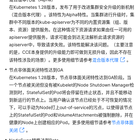
本
在Kubernetes 1.28版本，发布了用于改进集群安全升级的新机制
发
（混合版本代理）。该特性为Alpha特性。当集群进行升级时，集
布
群中不同版本的kube-apiserver为不同的内置资源集（组、版
记
本、资源）提供服务。在这种情况下资源请求如果由任一可用的
录
apiserver提供服务，请求可能会到达无法解析此请求资源的
apiserver中，导致请求失败。该特性能解决该问题。（主要注意
Kubernetes
的是，CCE本身提供的升级能力即可做到无损升级，因此不存在
1.36
版
该特性涉及的场景）。更多使用细节请参考
混合版本代理
。
本
节点非体面关闭特性达到GA
说
在Kubernetes 1.28版本，节点非体面关闭特性达到GA阶段。当
明
一个节点被关闭但没有被Kubelet的Node Shutdown Manager检
测到时，StatefulSet的Pod将会停留在终止状态，并且不能移动
Kubernetes
到新运行的节点上。当用户确认该节点已经处于不可恢复的情况
1.35
下，可以手动为Node打上out-of-service的污点，以使得该节点
版
上的StatefulSet的Pod和VolumeAttachments被强制删除，并在
本
说
健康的Node上创建相应的Pod。更多使用细节请参考
节点非体面
明
关闭
。