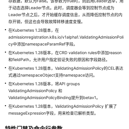
存数据，默认为False。该参数为true时，则启用Leader选举，用
（停
于动态选择Leader节点。此时，调度器会等到控制节点成为
止
维
Leader节点之后，才开始缓存调度信息，从而降低控制节点的内
护）
存开销，但这也会导致故障转移速度变慢。
Kubernetes
在Kubernetes 1.28版本，在
1.11
admissionregistration.k8s.io/v1alpha1.ValidatingAdmissionPoli
版
cy中添加namespaceParamRef字段。
本
说
在Kubernetes 1.28版本，在CRD validation rules中添加reason
明
和fieldPath，允许用户指定验证失败的原因和字段路径。
在Kubernetes 1.28版本，ValidatingAdmissionPolicy的CEL表达
（停
式通过namespaceObject支持namespace访问。
止
在Kubernetes 1.28版本，将API groups
维
ValidatingAdmissionPolicy 和
护）
Kubernetes
ValidatingAdmissionPolicyBinding提升到betav1。
1.9
在Kubernetes 1.28版本，ValidatingAdmissionPolicy 扩展了
及
messageExpression字段，用来检查已解析类型。
之
前
版