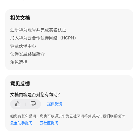
问
题
相关文档
概
注册华为账号并完成实名认证
览
加入华为云合作伙伴网络（HCPN）
术
登录伙伴中心
语
伙伴发展路径简介
&
角色选择
缩
略
语
意见反馈
解
释
文档内容是否对您有帮助？
提供反馈
加
入
如您有其它疑问，您也可以通过华为云社区问答频道来与我们联系探讨
华
云宝助手提问
云社区提问
为
云