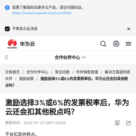
如需了解国际站更多云产品，请访问国际站。
https://www.huaweicloud.com/intl/
不再显示此消息
合作伙伴中心
文档首页
/
合作伙伴中心
/
常见问题
/
伙伴销售管理
/
解决方案提供商
伙伴
/
激励结算
/
激励选择3%或6%的发票税率后，华为云还会扣其他税
点吗？
用
户
激励选择3%或6%的发票税率后，华为
指
云还会扣其他税点吗？
南
更新时间：
2026-01-27 GMT+08:00
常
见
不会扣其他税点。