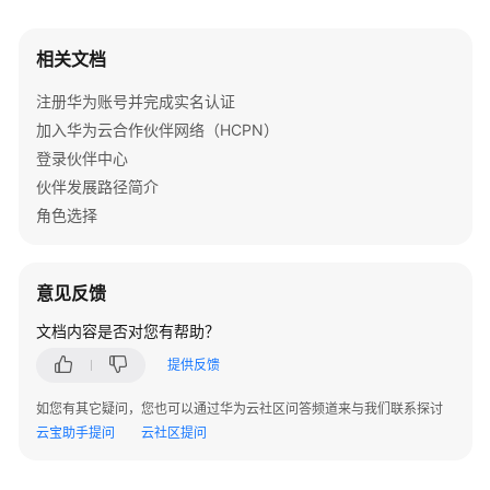
问
题
相关文档
概
注册华为账号并完成实名认证
览
加入华为云合作伙伴网络（HCPN）
登录伙伴中心
术
语
伙伴发展路径简介
&
角色选择
缩
略
语
意见反馈
解
释
文档内容是否对您有帮助？
提供反馈
加
入
如您有其它疑问，您也可以通过华为云社区问答频道来与我们联系探讨
华
云宝助手提问
云社区提问
为
云