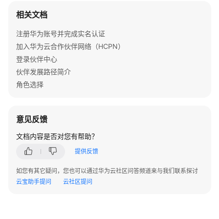
问
相关文档
题
注册华为账号并完成实名认证
概
加入华为云合作伙伴网络（HCPN）
览
登录伙伴中心
术
伙伴发展路径简介
语
角色选择
&
缩
略
意见反馈
语
解
文档内容是否对您有帮助？
释
提供反馈
加
如您有其它疑问，您也可以通过华为云社区问答频道来与我们联系探讨
入
云宝助手提问
云社区提问
华
为
云