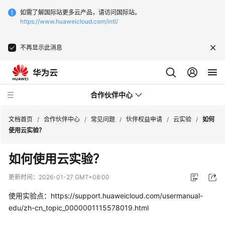
如需了解国际站更多云产品，请访问国际站。
https://www.huaweicloud.com/intl/
不再显示此消息
合作伙伴中心
文档首页
/
合作伙伴中心
/
常见问题
/
伙伴权益申请
/
云实验
/
如何
使用云实验？
用
如何使用云实验？
户
指
更新时间：
2026-01-27 GMT+08:00
南
使用实验点：https://support.huaweicloud.com/usermanual-
常
edu/zh-cn_topic_0000001115578019.html
见