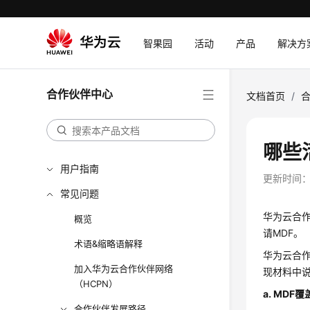
智果园
活动
产品
解决方
合作伙伴中心
文档首页
/
哪些
用户指南
更新时间
常见问题
华为云合作
概览
请MDF。
术语&缩略语解释
华为云合作
加入华为云合作伙伴网络
现材料中
（HCPN）
a. MDF
覆
合作伙伴发展路径