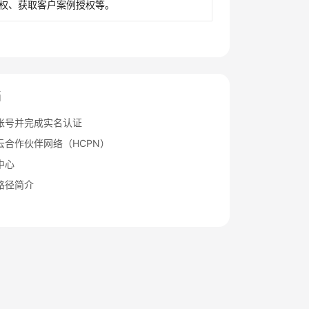
权、获取客户案例授权等。
档
账号并完成实名认证
云合作伙伴网络（HCPN）
中心
路径简介