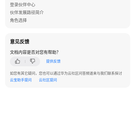
合
登录伙伴中心
作
伙伴发展路径简介
伙
角色选择
伴
网
络
意见反馈
（HCPN）
文档内容是否对您有帮助？
合
提供反馈
作
伙
如您有其它疑问，您也可以通过华为云社区问答频道来与我们联系探讨
伴
云宝助手提问
云社区提问
发
展
路
径
软
件
合