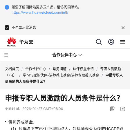
如需了解国际站更多云产品，请访问国际站。
https://www.huaweicloud.com/intl/
不再显示此消息
合作伙伴中心
文档首页
/
合作伙伴中心
/
常见问题
/
伙伴权益申请
/
专职人员激励
（FH）
/
学习与赋能伙伴-讲师养成基金/讲师专职投入基金
/
申报专职人
员激励的人员条件是什么？
用
户
申报专职人员激励的人员条件是什么？
指
南
更新时间：
2026-01-27 GMT+08:00
常
讲师养成基金：
见
（1）伙伴名下有已认证讲师≥3人，对讲师要求为获取HCCDP或