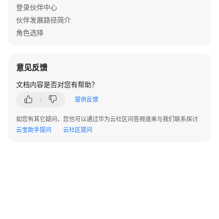
合
登录伙伴中心
作
伙伴发展路径简介
伙
角色选择
伴
网
络
意见反馈
（HCPN）
文档内容是否对您有帮助？
合
提供反馈
作
伙
如您有其它疑问，您也可以通过华为云社区问答频道来与我们联系探讨
伴
云宝助手提问
云社区提问
发
展
路
径
合
作
伙