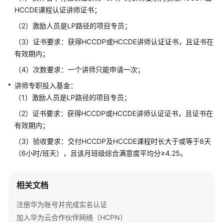
问
HCCDE课程认证讲师证书；
题
（2）激励人员是LP路径的项目专员；
概
（3）证书要求：获得HCCDP或HCCDE讲师认证证书，且证书在
览
有效期内；
（4）次数要求：一个讲师只能申请一次；
术
语
讲师专职投入基金：
&
（1）激励人员是LP路径的项目专员；
缩
（2）证书要求：获得HCCDP或HCCDE讲师认证证书，且证书在
略
有效期内；
语
解
（3）验收要求：交付HCCDP及HCCDE课程时长大于或等于8天
释
（6小时/班天），且该月班级综合满意度平均分≥4.25。
加
入
相关文档
华
注册华为账号并完成实名认证
为
云
加入华为云合作伙伴网络（HCPN）