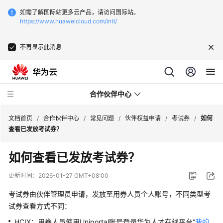
如需了解国际站更多云产品，请访问国际站。
https://www.huaweicloud.com/intl/
不再显示此消息
合作伙伴中心
文档首页
/
合作伙伴中心
/
常见问题
/
伙伴权益申请
/
考试券
/
如何
查看已发放考试券？
用
如何查看已发放考试券？
户
指
更新时间：
2026-01-27 GMT+08:00
南
考试券由伙伴管理员申请，发放至用券人员个人账号，不同类型考
常
试券查看方式不同：
见
HCIX：用券人员使用Uniportal账号登录华为人才在线平台“
我的