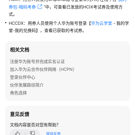
问
券包-暗码考券
”中，可查看已发放的HCIX考试券及使用方
题
式。
HCCDX：用券人员使用个人华为账号登录【
华为云学堂
- 我的学
概
览
堂-我的兑换码】
，查看已获取的考试券。
术
相关文档
语
&
注册华为账号并完成实名认证
缩
加入华为云合作伙伴网络（HCPN）
略
登录伙伴中心
语
解
伙伴发展路径简介
释
角色选择
加
入
意见反馈
华
为
文档内容是否对您有帮助？
云
提供反馈