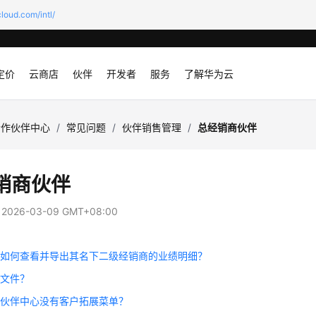
loud.com/intl/
定价
云商店
伙伴
开发者
服务
了解华为云
合作伙伴中心
/
常见问题
/
伙伴销售管理
/
总经销商伙伴
销商伙伴
：
2026-03-09 GMT+08:00
商如何查看并导出其名下二级经销商的业绩明细？
阅文件？
录伙伴中心没有客户拓展菜单？