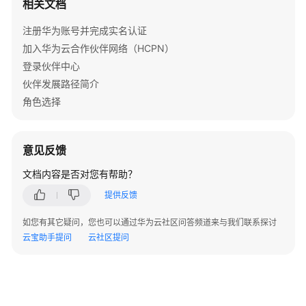
相关文档
问
题
注册华为账号并完成实名认证
加入华为云合作伙伴网络（HCPN）
概
登录伙伴中心
览
伙伴发展路径简介
术
角色选择
语
&
缩
意见反馈
略
文档内容是否对您有帮助？
语
解
提供反馈
释
如您有其它疑问，您也可以通过华为云社区问答频道来与我们联系探讨
加
云宝助手提问
云社区提问
入
华
为
云