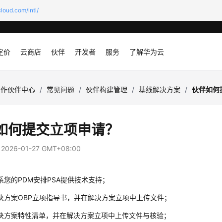
loud.com/intl/
定价
云商店
伙伴
开发者
服务
了解华为云
合作伙伴中心
/
常见问题
/
伙伴构建管理
/
基线解决方案
/
伙伴如何
如何提交立项申请？
：
2026-01-27 GMT+08:00
系您的PDM安排PSA提供技术支持；
决方案OBP立项指导书，并在解决方案立项中上传文件；
决方案特性清单，并在解决方案立项中上传文件与核验；